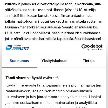
kuitenkin panokset olivat ottelijoilla todella korkealla, sillä
päivän aikana sattui useampi tilanne, joissa U18-ottelija
sinnitteli liian kauan kuristuksessa ilman antautumista,
jolloin mattotuomari joutui keskeyttämään ottelun ottelijan
tajunnan menetyksen seurauksena. Sääntöjen mukaan ko.
U18-ottelija ei luonnollisesti saanut jatkaa kisaurakkaansa,
joten nämä ovat aina harmillisia tapauksia. Suurin haasteeni
päivän tuomaroinnissa liittyi valehyökkäyksiin ja tilanteisiin,
jossa ottelija teki todella huonon hyökkäyksen ja vastustaja
reagoi tähän osittaisella vastahyökkäyksellä. Jossain
Suostumus
Yksityiskohdat
Tietoja
tilanteissa oli todella hankala vetää raja siihen, aiheuttiko
tori ukelle todellisen reaktion, vai oliko hyökkäys
valehyökkäys, jonka tilanteen uke käytti hyväkseen ja
Tämä sivusto käyttää evästeitä
reagoi vastahyökkäyksellä. Jälleen kerran avustavien
tuomareiden apu nopealla katsekontaktilla auttoi
Käytämme evästeitä tarjoamamme sisällön ja mainosten
tulkitsemaan tilanteita.
räätälöimiseen, sosiaalisen median ominaisuuksien
tukemiseen ja kävijämäärämme analysoimiseen. Lisäksi
Pistetaulun toimintaan liittyen, ollessani mattotuomarina
jaamme sosiaalisen median, mainosalan ja analytiikka-
sattui myös eräs hieman poikkeuksellinen tilanne. Julistin