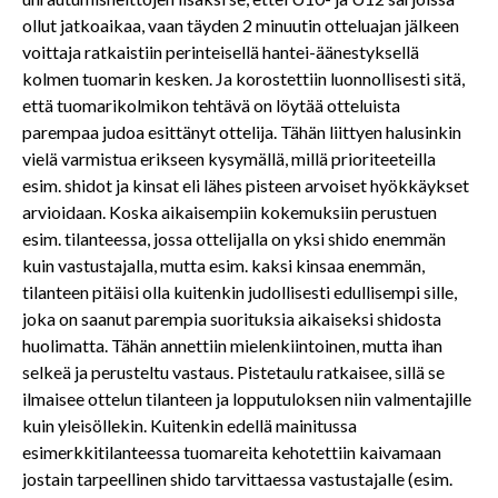
ollut jatkoaikaa, vaan täyden 2 minuutin otteluajan jälkeen
voittaja ratkaistiin perinteisellä hantei-äänestyksellä
kolmen tuomarin kesken. Ja korostettiin luonnollisesti sitä,
että tuomarikolmikon tehtävä on löytää otteluista
parempaa judoa esittänyt ottelija. Tähän liittyen halusinkin
vielä varmistua erikseen kysymällä, millä prioriteeteilla
esim. shidot ja kinsat eli lähes pisteen arvoiset hyökkäykset
arvioidaan. Koska aikaisempiin kokemuksiin perustuen
esim. tilanteessa, jossa ottelijalla on yksi shido enemmän
kuin vastustajalla, mutta esim. kaksi kinsaa enemmän,
tilanteen pitäisi olla kuitenkin judollisesti edullisempi sille,
joka on saanut parempia suorituksia aikaiseksi shidosta
huolimatta. Tähän annettiin mielenkiintoinen, mutta ihan
selkeä ja perusteltu vastaus. Pistetaulu ratkaisee, sillä se
ilmaisee ottelun tilanteen ja lopputuloksen niin valmentajille
kuin yleisöllekin. Kuitenkin edellä mainitussa
esimerkkitilanteessa tuomareita kehotettiin kaivamaan
jostain tarpeellinen shido tarvittaessa vastustajalle (esim.