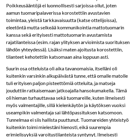
Poikkeusääntöjä ei luonnollisesti sarjoissa ollut, joten
aamun tuomaripalaverissa korostettiin avustavien
toimintaa, yleistä tarkkavaisuutta (katse ottelijoissa),
eleetöntä mutta selkeää kommunikointia mattotuomarin
kanssa sekä erityisesti mattotuomarin avustamista
rajatilanteissa (esim. rajan ylityksen arvioimista suorituksen
lähdön yhteydessä). Lisäksi maten ajoitusta korostettiin,
tilanteet kehotettiin katsomaan aina loppuun asti.
Suurin osa otteluista oli aika tavanomaisia, itselläni oli
kuitenkin varsinkin alkupäivästä tunne, että omalle matolle
tuli erityisen paljon pisteettömiä otteluita, ja matseja
jouduttiin ratkaisemaan jatkoajalla hansokumakella. Tämä
oli hieman turhauttavaa sekä tuomareille, kuten ilmeisesti
myös valmentajille, sillä kielenkäytön ja käytöksen vuoksi
useampikin valmentaja sai lähtöpassituksen katsomoon.
Tunnelmaa ei siis hallista puuttunut. Tuomareiden yhteistyö
kuitenkin toimi mielestäni hienosti, eikä suurempia
erimielisyyksiä varoitustilanteista syntynyt. Ilmeisesti