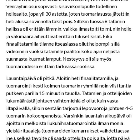
Venrayhin osui sopivasti kisaviikonlopulle todellinen
helleaalto, jopa yli 30 astetta, joten tuomariasusta jätettiin
heti alussa sovinnolla takit pois. Siltikin tuossa 8 tatamin
hallissa oli erittäin lämmin, vaikka ilmastoiti toimi, niin helle
ja väkimäärä aiheuttivat erittäin hikiset kisat. Eikä
finaalitatamilla tilanne itseasiassa ollut helpompi, sillä
videoinnin vuoksi tatamille paahtoi koko ajan neljästä
suunnasta kuumat lamput. Nesteytys oli siis myös
tuomaroidessa erittäin tärkeässä roolissa.
Lauantaipäivä oli pitkä. Aloitin heti finaalitatamilla, ja
tuomarointi kesti kolmen tuomarin ryhmillä noin viisi tuntia
putkeen parilla 15 minuutin tauolla. Tatamien ja ottelijoiden
lukumäärästä johtuen vaihtomiehiä ei ollut kuin vasta
iltapäivällä, silloin sentään tarjoutui lepovuoroja johtuen 4-5
tuomarin kokoonpanoista. Varsinkin lauantain alkupäivä oli
ajoittain melkoista liukuhihnatuomarointia ilman monia
yleisiä rituaaleja (tuomareiden kumarrukset vaihdettaessa
jne.), selkeä tavoite oli saada otteluita pois alta, jotta päivä