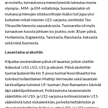
arvostettu, turnauksessa menestyneisiin lukeutuu monia
olympia-, MM- ja EM-mitalisteja. Suomalaisiakin oli
mukana ja hienojen otteluvoittojen lisäksi tuli jopa yksi
kultainen mitali miesten U21-sarjasta, onnittelut Teo
Yliruusille hienosta saavutuksesta. Tuomareita oli myös
turnauksen koosta johtuen iso joukko, noin 30 per päivä,
Hollannista, Englannista, Tanskasta, Ranskasta, Saksasta
sekä minä Suomesta.
Lauantaina urakoitiin
Kilpailun ensimmäinen päivä oli lauantai, jolloin oteltiin
ikäluokat U10, U12, U15 ja aikuiset. Päivä aloitettiin
tuomaripalaverilla klo 9, jossa tuomarikoordinaattorina
toiminut hollantilainen Mathijs Vermeulen sekä lauantain
tarkkailijana toiminut IJF-tuomari Jhon Ramaekers kävivät
läpi sääntöpoikkeukset. Poikkeuksina tavanomaisiin
sääntöihin oli U10- ja U12-sarjoissa kotimaisistakin U11-
säännöistä tutut niskalenkkien, polvelta heittämisten ja
uhrautumisheittojen lisäksi se, ettei U10- ja U12 sarjoissa