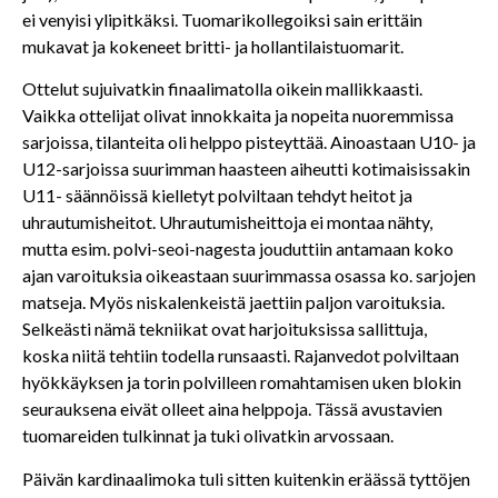
ei venyisi ylipitkäksi. Tuomarikollegoiksi sain erittäin
mukavat ja kokeneet britti- ja hollantilaistuomarit.
Ottelut sujuivatkin finaalimatolla oikein mallikkaasti.
Vaikka ottelijat olivat innokkaita ja nopeita nuoremmissa
sarjoissa, tilanteita oli helppo pisteyttää. Ainoastaan U10- ja
U12-sarjoissa suurimman haasteen aiheutti kotimaisissakin
U11- säännöissä kielletyt polviltaan tehdyt heitot ja
uhrautumisheitot. Uhrautumisheittoja ei montaa nähty,
mutta esim. polvi-seoi-nagesta jouduttiin antamaan koko
ajan varoituksia oikeastaan suurimmassa osassa ko. sarjojen
matseja. Myös niskalenkeistä jaettiin paljon varoituksia.
Selkeästi nämä tekniikat ovat harjoituksissa sallittuja,
koska niitä tehtiin todella runsaasti. Rajanvedot polviltaan
hyökkäyksen ja torin polvilleen romahtamisen uken blokin
seurauksena eivät olleet aina helppoja. Tässä avustavien
tuomareiden tulkinnat ja tuki olivatkin arvossaan.
Päivän kardinaalimoka tuli sitten kuitenkin eräässä tyttöjen