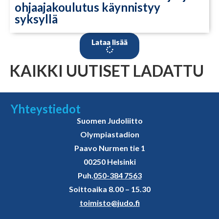
ohjaajakoulutus käynnistyy
syksyllä
Lataa lisää
KAIKKI UUTISET LADATTU
Yhteystiedot
Suomen Judoliitto
Olympiastadion
Paavo Nurmen tie 1
00250 Helsinki
Puh.
050-384 7563
Soittoaika 8.00 – 15.30
toimisto@judo.fi