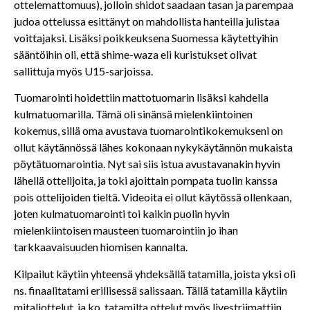
ottelemattomuus), jolloin shidot saadaan tasan ja parempaa
judoa ottelussa esittänyt on mahdollista hanteilla julistaa
voittajaksi. Lisäksi poikkeuksena Suomessa käytettyihin
sääntöihin oli, että shime-waza eli kuristukset olivat
sallittuja myös U15-sarjoissa.
Tuomarointi hoidettiin mattotuomarin lisäksi kahdella
kulmatuomarilla. Tämä oli sinänsä mielenkiintoinen
kokemus, sillä oma avustava tuomarointikokemukseni on
ollut käytännössä lähes kokonaan nykykäytännön mukaista
pöytätuomarointia. Nyt sai siis istua avustavanakin hyvin
lähellä ottelijoita, ja toki ajoittain pompata tuolin kanssa
pois ottelijoiden tieltä. Videoita ei ollut käytössä ollenkaan,
joten kulmatuomarointi toi kaikin puolin hyvin
mielenkiintoisen mausteen tuomarointiin jo ihan
tarkkaavaisuuden hiomisen kannalta.
Kilpailut käytiin yhteensä yhdeksällä tatamilla, joista yksi oli
ns. finaalitatami erillisessä salissaan. Tällä tatamilla käytiin
mitaliottelut, ja ko. tatamilta ottelut myös livestriimattiin.