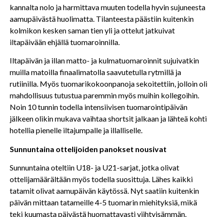
kannalta nolo ja harmittava muuten todella hyvin sujuneesta
aamupäivästä huolimatta. Tilanteesta päästiin kuitenkin
kolmikon kesken saman tien yli ja ottelut jatkuivat
iltapäivään ehjällä tuomaroinnilla.
Iltapäivän ja illan matto- ja kulmatuomaroinnit sujuivatkin
muilla matoilla finaalimatolla saavutetulla rytmillä ja
rutiinilla. Myös tuomarikokoonpanoja sekoitettiin, jolloin oli
mahdollisuus tutustua paremmin myös muihin kollegoihin.
Noin 10 tunnin todella intensiivisen tuomarointipäivän
jälkeen olikin mukava vaihtaa shortsit jalkaan ja lähteä kohti
hotellia pienelle iltajumpalle ja illalliselle.
Sunnuntaina ottelijoiden panokset nousivat
Sunnuntaina oteltiin U18- ja U21-sarjat, jotka olivat
ottelijamäärältään myös todella suosittuja. Lähes kaikki
tatamit olivat aamupäivän käytössä. Nyt saatiin kuitenkin
päivän mittaan tatameille 4-5 tuomarin miehityksiä, mikä
teki kuumasta päivästä huomattavasti viihtyisämmän.