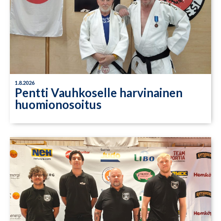
1.8.2026
Pentti Vauhkoselle harvinainen
huomionosoitus