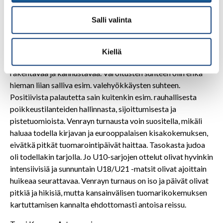
Sunnuntaina päivä saatiin päätökseen hieman aikaisemmin,
Salli valinta
ja kaiken kaikkiaan päivästä jäi tyytyväinen olo.
Yhteenveto tuomarointireissusta
Kiellä
Molempien päivien aikana sain tasaisesti palautetta,
rakentavaa ja kannustavaa. Varoitusten suhteen olin ehkä
hieman liian salliva esim. valehyökkäysten suhteen.
Positiivista palautetta sain kuitenkin esim. rauhallisesta
poikkeustilanteiden hallinnasta, sijoittumisesta ja
pistetuomioista. Venrayn turnausta voin suositella, mikäli
haluaa todella kirjavan ja eurooppalaisen kisakokemuksen,
eivätkä pitkät tuomarointipäivät haittaa. Tasokasta judoa
oli todellakin tarjolla. Jo U10-sarjojen ottelut olivat hyvinkin
intensiivisiä ja sunnuntain U18/U21 -matsit olivat ajoittain
huikeaa seurattavaa. Venrayn turnaus on iso ja päivät olivat
pitkiä ja hikisiä, mutta kansainvälisen tuomarikokemuksen
kartuttamisen kannalta ehdottomasti antoisa reissu.