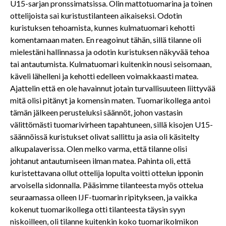
U15-sarjan pronssimatsissa. Olin mattotuomarina ja toinen
ottelijoista sai kuristustilanteen aikaiseksi. Odotin
kuristuksen tehoamista, kunnes kulmatuomari kehotti
komentamaan maten. En reagoinut tähän, sillä tilanne oli
mielestäni hallinnassa ja odotin kuristuksen näkyvää tehoa
tai antautumista. Kulmatuomari kuitenkin nousi seisomaan,
käveli lähelleni ja kehotti edelleen voimakkaasti matea.
Ajattelin että en ole havainnut jotain turvallisuuteen liittyvää
mitä olisi pitänyt ja komensin maten. Tuomarikollega antoi
tämän jälkeen perusteluksi säännöt, johon vastasin
välittömästi tuomarivirheen tapahtuneen, sillä kisojen U15-
säännöissä kuristukset olivat sallittu ja asia oli käsitelty
alkupalaverissa. Olen melko varma, että tilanne olisi
johtanut antautumiseen ilman matea. Pahinta oli, että
kuristettavana ollut ottelija lopulta voitti ottelun ipponin
arvoisella sidonnalla. Pääsimme tilanteesta myös ottelua
seuraamassa olleen IJF-tuomarin ripitykseen, ja vaikka
kokenut tuomarikollega otti tilanteesta täysin syyn
niskoilleen, oli tilanne kuitenkin koko tuomarikolmikon