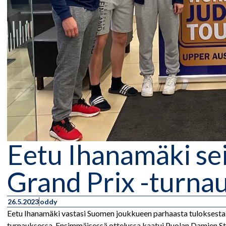
Eetu Ihanamäki sei
Grand Prix -turna
26.5.2023
oddy
Eetu Ihanamäki vastasi Suomen joukkueen parhaasta tuloksesta si
turnauksessa. Ensimmäisessä ottelussa kaatui Puolan Damien Step