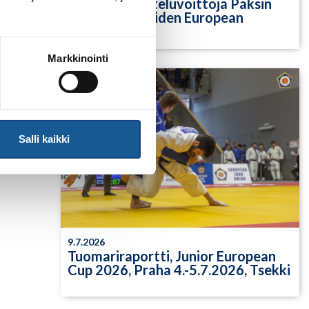
Yksittäisiä otteluvoittoja Paksin
alle 21-vuotiaiden European
Cupista
Markkinointi
Salli kaikki
9.7.2026
Tuomariraportti, Junior European
Cup 2026, Praha 4.-5.7.2026, Tsekki