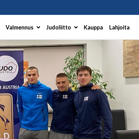
Hae
Valmennus
Judoliitto
Kauppa
Lahjoita