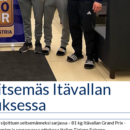
tsemäs Itävallan
uksessa
joittuen seitsemänneksi sarjassa – 81 kg Itävallan Grand Prix -
ien ja seuraavassa ottelussa Italian Tiziano Falcone.