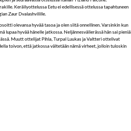
kille. Keräilyottelussa Eetu ei edellisessä ottelussa tapahtuneen
an Zaur Dvalashvilille.
soitti olevansa hyvää tasoa ja olen siitä onnellinen. Varsinkin kun
 Tämä lupaa hyvää hänelle jatkossa. Neljännesvälierässä hän sai pieniä
sä. Muutt ottelijat Pihla, Turpal Luukas ja Valtteri ottelivat
ella toivon, että jatkossa vältetään nämä virheet, jolloin tuloskin