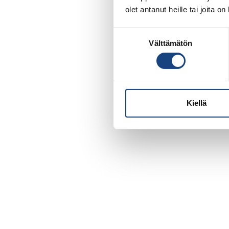
olet antanut heille tai joita o
Suostumuksen
Välttämätön
valinta
Kiellä