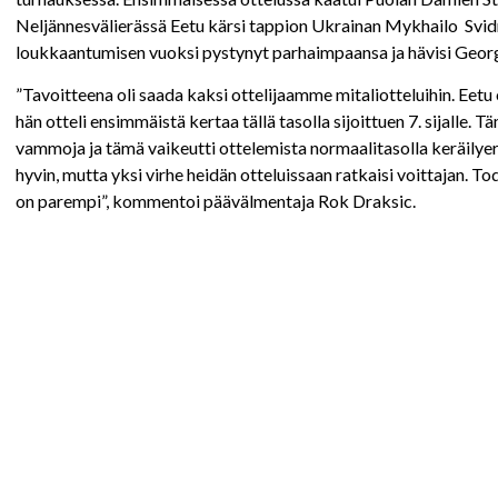
Neljännesvälierässä Eetu kärsi tappion Ukrainan Mykhailo Svidra
loukkaantumisen vuoksi pystynyt parhaimpaansa ja hävisi Georgi
”Tavoitteena oli saada kaksi ottelijaamme mitaliotteluihin. Eetu o
hän otteli ensimmäistä kertaa tällä tasolla sijoittuen 7. sijalle.
vammoja ja tämä vaikeutti ottelemista normaalitasolla keräilyeräs
hyvin, mutta yksi virhe heidän otteluissaan ratkaisi voittajan. Tod
on parempi”, kommentoi päävälmentaja Rok Draksic.