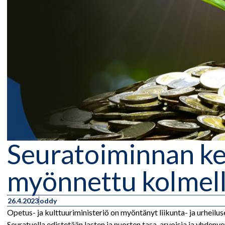
Seuratoiminnan ke
myönnettu kolmell
26.4.2023
oddy
Opetus- ja kulttuuriministeriö on myöntänyt liikunta- ja urheilu
Seuratuella edistetään lasten ja nuorten tasa-arvoisia ja yhdenve