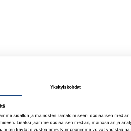
Yksityiskohdat
itä
mme sisällön ja mainosten räätälöimiseen, sosiaalisen median
iseen. Lisäksi jaamme sosiaalisen median, mainosalan ja analy
, miten käytät sivustoamme. Kumppanimme voivat yhdistää näitä t