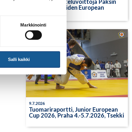
Yksittäisiä otteluvoittoja Paksin
alle 21-vuotiaiden European
Cupista
Markkinointi
Salli kaikki
9.7.2026
Tuomariraportti, Junior European
Cup 2026, Praha 4.-5.7.2026, Tsekki