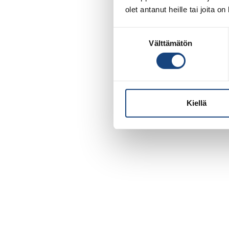
olet antanut heille tai joita o
Suostumuksen
Välttämätön
valinta
Kiellä