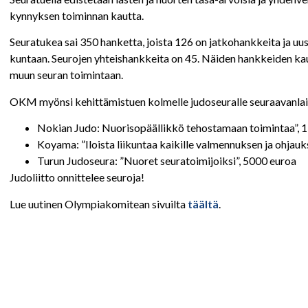
kynnyksen toiminnan kautta.
Seuratukea sai 350 hanketta, joista 126 on jatkohankkeita ja uu
kuntaan. Seurojen yhteishankkeita on 45. Näiden hankkeiden kaut
muun seuran toimintaan.
OKM myönsi kehittämistuen kolmelle judoseuralle seuraavanlais
Nokian Judo: Nuorisopäällikkö tehostamaan toimintaa”, 1
Koyama: ”Iloista liikuntaa kaikille valmennuksen ja ohjauk
Turun Judoseura: ”Nuoret seuratoimijoiksi”, 5000 euroa
Judoliitto onnittelee seuroja!
Lue uutinen Olympiakomitean sivuilta
täältä
.