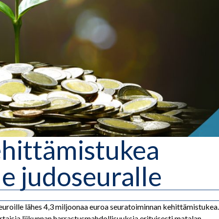
hittämistukea
e judoseuralle
seuroille lähes 4,3 miljoonaa euroa seuratoiminnan kehittämistukea.
rtaisia liikunnan harrastusmahdollisuuksia erityisesti matalan