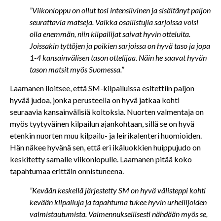
”Viikonloppu on ollut tosi intensiivinen ja sisältänyt paljon
seurattavia matseja. Vaikka osallistujia sarjoissa voisi
olla enemmän, niin kilpailijat saivat hyvin otteluita.
Joissakin tyttöjen ja poikien sarjoissa on hyvä taso ja jopa
1-4 kansainvälisen tason ottelijaa. Näin he saavat hyvän
tason matsit myös Suomessa.”
Laamanen iloitsee, että SM-kilpailuissa esitettiin paljon
hyvää judoa, jonka perusteella on hyvä jatkaa kohti
seuraavia kansainvälisiä koitoksia. Nuorten valmentaja on
myös tyytyväinen kilpailun ajankohtaan, sillä se on hyvä
etenkin nuorten muu kilpailu- ja leirikalenteri huomioiden.
Hän näkee hyvänä sen, että eri ikäluokkien huippujudo on
keskitetty samalle viikonlopulle. Laamanen pitää koko
tapahtumaa erittäin onnistuneena.
”Kevään keskellä järjestetty SM on hyvä välisteppi kohti
kevään kilpailuja ja tapahtuma tukee hyvin urheilijoiden
valmistautumista. Valmennuksellisesti nähdään myös se,