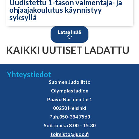
Uudistettu 1-tason valmentaja- ja
ohjaajakoulutus käynnistyy
syksyllä
Lataa lisää
KAIKKI UUTISET LADATTU
Yhteystiedot
Suomen Judoliitto
Olympiastadion
Paavo Nurmen tie 1
00250 Helsinki
Puh.
050-384 7563
Soittoaika 8.00 – 15.30
toimisto@judo.fi