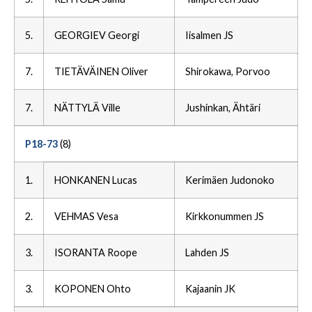
5.
GEORGIEV Georgi
Iisalmen JS
7.
TIETÄVÄINEN Oliver
Shirokawa, Porvoo
7.
NÄTTYLÄ Ville
Jushinkan, Ähtäri
P18-73
(8)
1.
HONKANEN Lucas
Kerimäen Judonoko
2.
VEHMAS Vesa
Kirkkonummen JS
3.
ISORANTA Roope
Lahden JS
3.
KOPONEN Ohto
Kajaanin JK