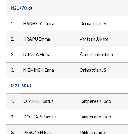
N21+70
(6)
1.
HANHELA Laura
Orimattilan JS
2.
KRAPU Emma
Vantaan Jukara
3.
NIKULA Fiona
Ålands Judoklubb
3.
NIEMINEN Enna
Orimattilan JS
M21-60
(3)
1.
OJANNE Justus
Tampereen Judo
2.
KOTTARI Santtu
Tampereen Judo
3.
PESONEN Eelis
Mikkelin Judo