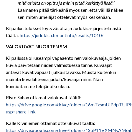
mitä asioita on opittu ja mihin pitää keskittyä lisää.”
Laamanen pitää tärkeänä myös sen, että välillä näkee
sen, miten urheilijat ottelevat myös keskenään.
Kilpailun tulokset löytyvät alta ja Judokisa-järjestelmästä
täältä:
https://judokisa.fi/continfo/results/1010/
VALOKUVAT NUORTEN SM
Kilpailussa oli useampi vapaaehtoinen valokuvaaja, joiden
kuvia päivitetään niiden valmistuessa tänne. Kuvaajat
antavat kuvat vapaasti julkaistavaksi. Muista kuitenkin
mainita kuvalähteenä judo.fi/kuvaajan nimi. Näin
kunnioitamme tekijänoikeuksia.
Risto Sahan ottamat valokuvat täältä:
https://drive.google.com/drive/folders/16mTxsmUiPdp
usp=share_link
Kalle Kiviniemen ottamat ottelukuvat täältä:
https://drive.google.com/drive/folders/1SoP11VXMNyAM