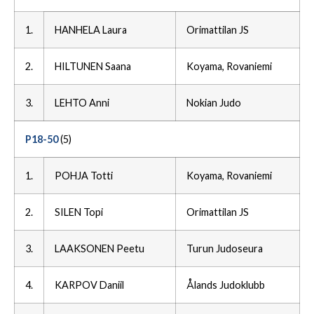
1.
HANHELA Laura
Orimattilan JS
2.
HILTUNEN Saana
Koyama, Rovaniemi
3.
LEHTO Anni
Nokian Judo
P18-50
(5)
1.
POHJA Totti
Koyama, Rovaniemi
2.
SILEN Topi
Orimattilan JS
3.
LAAKSONEN Peetu
Turun Judoseura
4.
KARPOV Daniil
Ålands Judoklubb