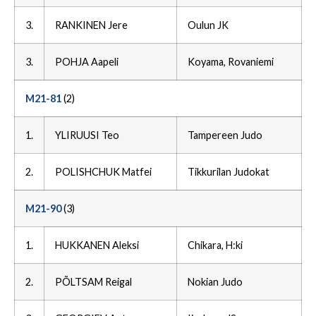
3.
RANKINEN Jere
Oulun JK
3.
POHJA Aapeli
Koyama, Rovaniemi
M21-81
(2)
1.
YLIRUUSI Teo
Tampereen Judo
2.
POLISHCHUK Matfei
Tikkurilan Judokat
M21-90
(3)
1.
HUKKANEN Aleksi
Chikara, H:ki
2.
PÕLTSAM Reigal
Nokian Judo