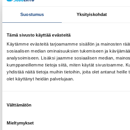
Suostumus
Yksityiskohdat
28.7.2026
Uudet lisenssit ostettavissa
1.8.2026 alkaen
Tämä sivusto käyttää evästeitä
Voit 1.8.2026 lähtien ostaa Judoliiton lisenssin kaudelle
Käytämme evästeitä tarjoamamme sisällön ja mainosten räät
1.8.2026 – 31.7.2027 Suomisportissa. Uuden kauden
sosiaalisen median ominaisuuksien tukemiseen ja kävijäm
lisenssit eivät siis [...]
analysoimiseen. Lisäksi jaamme sosiaalisen median, mainosa
kumppaneillemme tietoja siitä, miten käytät sivustoamme.
yhdistää näitä tietoja muihin tietoihin, joita olet antanut heille 
olet käyttänyt heidän palvelujaan.
LUE LISÄÄ
Suostumuksen
Välttämätön
valinta
Mieltymykset