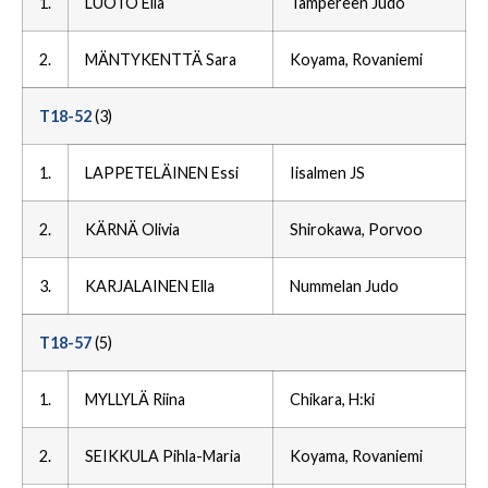
1.
LUOTO Ella
Tampereen Judo
2.
MÄNTYKENTTÄ Sara
Koyama, Rovaniemi
T18-52
(3)
1.
LAPPETELÄINEN Essi
Iisalmen JS
2.
KÄRNÄ Olivia
Shirokawa, Porvoo
3.
KARJALAINEN Ella
Nummelan Judo
T18-57
(5)
1.
MYLLYLÄ Riina
Chikara, H:ki
2.
SEIKKULA Pihla-Maria
Koyama, Rovaniemi