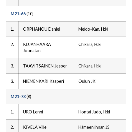
M21-66
(10)
1.
ORPHANOU Daniel
Meido-Kan, H:ki
2.
KUJANHAARA
Chikara, H:ki
Joonatan
3.
TAAVITSAINEN Jesper
Chikara, H:ki
3.
NIEMENKARI Kasperi
Oulun JK
M21-73
(8)
1.
URO Lenni
Hontai Judo, H:ki
2.
KIVELÄ Ville
Hämeenlinnan JS