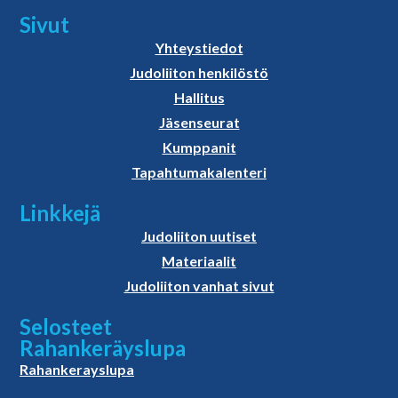
Sivut
Yhteystiedot
Judoliiton henkilöstö
Hallitus
Jäsenseurat
Kumppanit
Tapahtumakalenteri
Linkkejä
Judoliiton uutiset
Materiaalit
Judoliiton vanhat sivut
Selosteet
Rahankeräyslupa
Rahankerayslupa