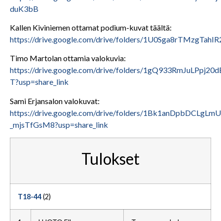
duK3bB
Kallen Kiviniemen ottamat podium-kuvat täältä:
https://drive.google.com/drive/folders/1U0Sga8rTMzgTa
Timo Martolan ottamia valokuvia:
https://drive.google.com/drive/folders/1gQ933RmJuLPpj20
T?usp=share_link
Sami Erjansalon valokuvat:
https://drive.google.com/drive/folders/1Bk1anDpbDCLgL
_mjsTfGsM8?usp=share_link
Tulokset
T18-44
(2)