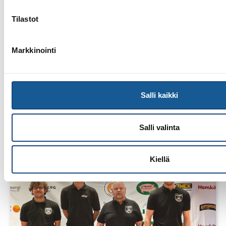
Tilastot
Markkinointi
1.8.2026
Salli kaikki
Pentti Vauhkoselle harvinainen
huomionosoitus
Salli valinta
Kiellä