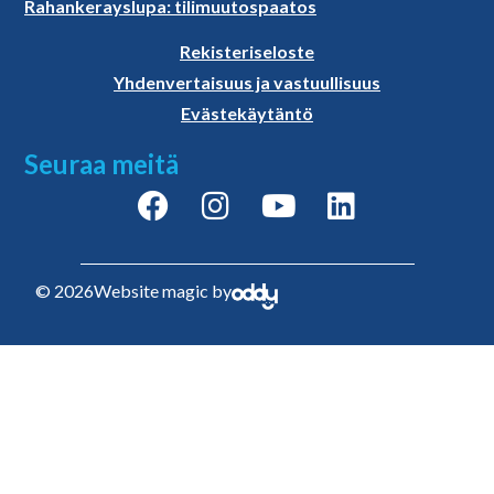
Rahankerayslupa: tilimuutospaatos
Rekisteriseloste
Yhdenvertaisuus ja vastuullisuus
Evästekäytäntö
Seuraa meitä
© 2026
Website magic by