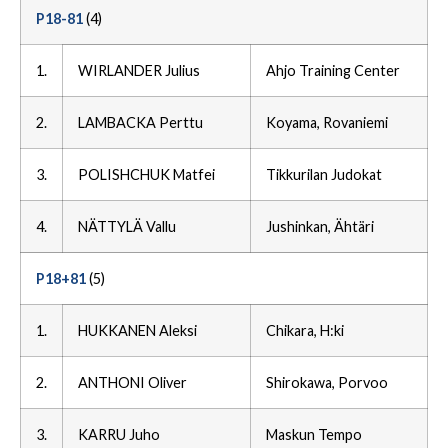
P18-81
(4)
1.
WIRLANDER Julius
Ahjo Training Center
2.
LAMBACKA Perttu
Koyama, Rovaniemi
3.
POLISHCHUK Matfei
Tikkurilan Judokat
4.
NÄTTYLÄ Vallu
Jushinkan, Ähtäri
P18+81
(5)
1.
HUKKANEN Aleksi
Chikara, H:ki
2.
ANTHONI Oliver
Shirokawa, Porvoo
3.
KARRU Juho
Maskun Tempo