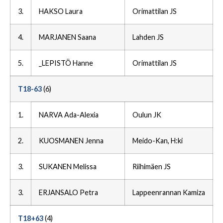
3.
HAKSO Laura
Orimattilan JS
4.
MARJANEN Saana
Lahden JS
5.
_LEPISTÖ Hanne
Orimattilan JS
T18-63
(6)
1.
NARVA Ada-Alexia
Oulun JK
2.
KUOSMANEN Jenna
Meido-Kan, H:ki
3.
SUKANEN Melissa
Riihimäen JS
3.
ERJANSALO Petra
Lappeenrannan Kamiza
T18+63
(4)