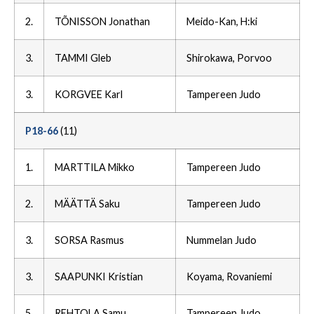
2.
TÕNISSON Jonathan
Meido-Kan, H:ki
3.
TAMMI Gleb
Shirokawa, Porvoo
3.
KORGVEE Karl
Tampereen Judo
P18-66
(11)
1.
MARTTILA Mikko
Tampereen Judo
2.
MÄÄTTÄ Saku
Tampereen Judo
3.
SORSA Rasmus
Nummelan Judo
3.
SAAPUNKI Kristian
Koyama, Rovaniemi
5.
REHTOLA Samu
Tampereen Judo