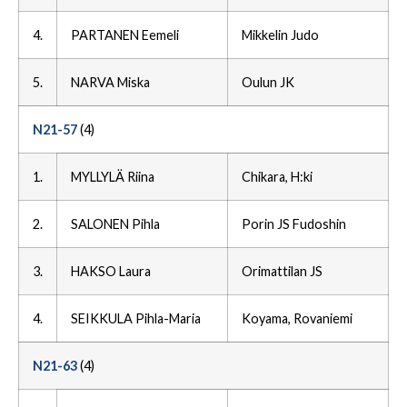
4.
PARTANEN Eemeli
Mikkelin Judo
5.
NARVA Miska
Oulun JK
N21-57
(4)
1.
MYLLYLÄ Riina
Chikara, H:ki
2.
SALONEN Pihla
Porin JS Fudoshin
3.
HAKSO Laura
Orimattilan JS
4.
SEIKKULA Pihla-Maria
Koyama, Rovaniemi
N21-63
(4)