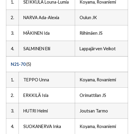
1.
SEIKKULA Louna-Lumia
Koyama, Rovaniemi
2.
NARVA Ada-Alexia
Oulun JK
3.
MÄKINEN Ida
Riihimäen JS
4.
SALMINEN Elli
Lappajärven Veikot
N21-70
(5)
1.
TEPPO Unna
Koyama, Rovaniemi
2.
ERKKILÄ Isla
Orimattilan JS
3.
HUTRI Helmi
Joutsan Tarmo
4.
SUOKANERVA Inka
Koyama, Rovaniemi