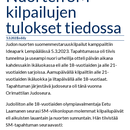
kilpailujen
tulokset tiedossa
5.3.2023
oddy
Judon nuorten suomenmestaruuskilpailut kamppailtiin
Ideapark Lempäälässä 5.3.2023. Tapahtumassa oli tiivis
tunnelma ja useampi nuori urheilija otteli päivän aikana
kahdessakin ikäluokassa eli alle 18-vuotiaiden ja alle 21-
vuotiaiden sarjoissa. Aamupäivällä kilpailtiin alle 21-
vuotiaiden ikäluokka ja iltapäivällä alle 18-vuotiaat.
Tapahtuman järjestävä judoseura oli tänä vuonna
Orimattilan Judoseura.
Judoliiton alle 18-vuotiaiden olympiavalmentaja Eetu
Laamanen seurasi SM-viikonlopun molemmat kilpailupäivät
eli aikuisten lauantain ja nuorten sunnuntain. Hän tiivistää
SM-tapahtuman seuraavasti: