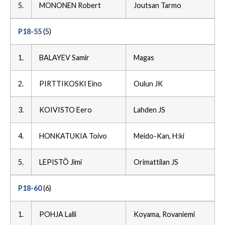
5.
MONONEN Robert
Joutsan Tarmo
P18-55
(5)
1.
BALAYEV Samir
Magas
2.
PIRTTIKOSKI Eino
Oulun JK
3.
KOIVISTO Eero
Lahden JS
4.
HONKATUKIA Toivo
Meido-Kan, H:ki
5.
LEPISTÖ Jimi
Orimattilan JS
P18-60
(6)
1.
POHJA Lalli
Koyama, Rovaniemi