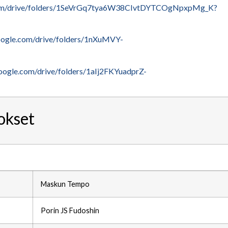
e.com/drive/folders/1SeVrGq7tya6W38CIvtDYTCOgNpxpMg_K?
google.com/drive/folders/1nXuMVY-
google.com/drive/folders/1aIj2FKYuadprZ-
okset
Maskun Tempo
Porin JS Fudoshin