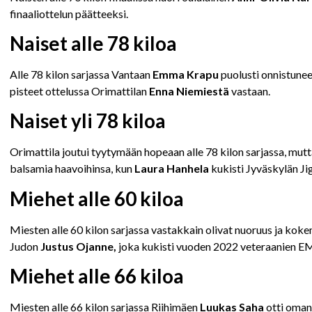
finaaliottelun päätteeksi.
Naiset alle 78 kiloa
Alle 78 kilon sarjassa Vantaan
Emma Krapu
puolusti onnistune
pisteet ottelussa Orimattilan
Enna Niemiestä
vastaan.
Naiset yli 78 kiloa
Orimattila joutui tyytymään hopeaan alle 78 kilon sarjassa, mutta 
balsamia haavoihinsa, kun
Laura Hanhela
kukisti Jyväskylän Ji
Miehet alle 60 kiloa
Miesten alle 60 kilon sarjassa vastakkain olivat nuoruus ja koke
Judon
Justus Ojanne,
joka kukisti vuoden 2022 veteraanien 
Miehet alle 66 kiloa
Miesten alle 66 kilon sarjassa Riihimäen
Luukas Saha
otti oman