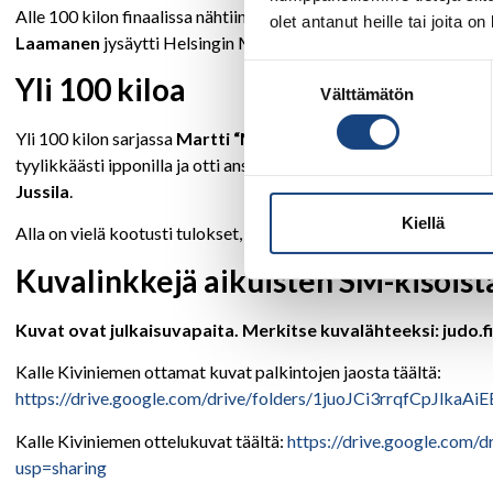
Alle 100 kilon finaalissa nähtiin yksi kisojen komeimpia pomme
olet antanut heille tai joita o
Laamanen
jysäytti Helsingin Meido-kanin
Petteri Sulanderin
Suostumuksen
Yli 100 kiloa
Välttämätön
valinta
Yli 100 kilon sarjassa
Martti “Marde” Puumalainen
otti omansa
tyylikkäästi ipponilla ja otti ansaitun suomenmestaruuden. Hope
Jussila
.
Kiellä
Alla on vielä kootusti tulokset, jotka löytyvät Judokisa-järjeste
Kuvalinkkejä aikuisten SM-kisoist
Kuvat ovat julkaisuvapaita. Merkitse kuvalähteeksi: judo.f
Kalle Kiviniemen ottamat kuvat palkintojen jaosta täältä:
https://drive.google.com/drive/folders/1juoJCi3rrqfCpJlkaA
Kalle Kiviniemen ottelukuvat täältä:
https://drive.google.co
usp=sharing