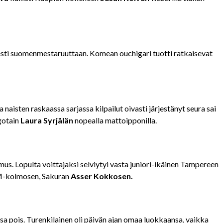
esti suomenmestaruuttaan. Komean ouchigari tuotti ratkaisevat
naisten raskaassa sarjassa kilpailut oivasti järjestänyt seura sai
gotain
Laura Syrjälän
nopealla mattoipponilla.
mus. Lopulta voittajaksi selviytyi vasta juniori-ikäinen Tampereen
EM-kolmosen, Sakuran
Asser Kokkosen.
sa pois. Turenkilainen oli päivän ajan omaa luokkaansa, vaikka