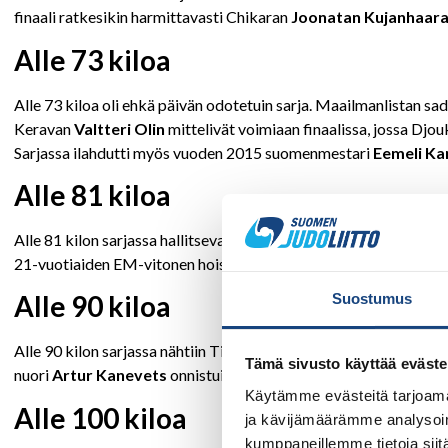
finaali ratkesikin harmittavasti Chikaran
Joonatan Kujanhaar
Alle 73 kiloa
Alle 73 kiloa oli ehkä päivän odotetuin sarja. Maailmanlistan
Keravan
Valtteri Olin
mittelivät voimiaan finaalissa, jossa Djou
Sarjassa ilahdutti myös vuoden 2015 suomenmestari
Eemeli K
Alle 81 kiloa
Alle 81 kilon sarjassa hallitseva suomenmestari, Nokian
Eetu I
21-vuotiaiden EM-vitonen hoisi tyylikkäästi myös finaalin Me
Alle 90 kiloa
Suostumus
Alle 90 kilon sarjassa nähtiin Tikkurilan edustajien keskinäinen
Tämä sivusto käyttää eväste
nuori
Artur Kanevets
onnistui kukistamaan kokeneemman
Jaa
Käytämme evästeitä tarjoama
Alle 100 kiloa
ja kävijämäärämme analysoim
kumppaneillemme tietoja siitä