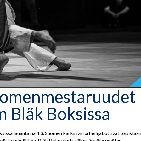
suomenmestaruudet
n Bläk Boksissa
sa lauantaina 4.3. Suomen kärkirivin urheilijat ottivat toisistaa
olista tekniikkaa. Bläk Boks täyttyi lähes ääriään myöten