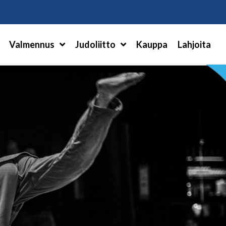
Hae
Valmennus
Judoliitto
Kauppa
Lahjoita