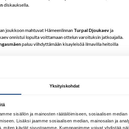
an
diskauksella.
 sadan joukkoon mahtuvat Hämeenlinnan
Turpal Djoukaev
ja
kaev onnistui lopulta voittamaan ottelun varoituksin jatkoajalla.
angasmäen
paluu viihdyttämään kisayleisöä ilmavilla heitoilla
hanamäki
ei jättänyt muille mahdollisuuksia. Varmasti otellut alle
idokanin kovaa
Aku Laakkosta
vastaan.
Yksityiskohdat
 välienselvittely kuten vuosina 2021 ja 2022. Kuten viimekin vuonna,
itä
kko Allin,
tällä kertaa tiukasti varoitusten turvin.
mme sisällön ja mainosten räätälöimiseen, sosiaalisen median
iseen. Lisäksi jaamme sosiaalisen median, mainosalan ja analy
, miten käytät sivustoamme. Kumppanimme voivat yhdistää näitä t