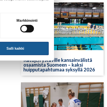
Markkinointi
Salli kaikki
30.6.2026
Katojen ystäville kansainvälistä
osaamista Suomeen – kaksi
huipputapahtumaa syksyllä 2026