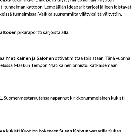
sti tunnelman kattoon. Lempäälän Ideapark tarjosi jälleen loistavat
eissä tunnelmissa. Vaikka suuremmilta yllätyksiltä vältyttiin,
altosen
pikaraportti sarjoista alla.
laa,
Matikainen ja Salonen
ottivat mittaa toisistaan. Tänä vuonna
 ottelussa Maskun Tempon Matikainen onnistui katkaisemaan
11. Suomenmestaruutensa napannut kirkkonummelainen kukisti
rva
kukisti Kuopion kokeneen
Susan Koivun
wazarilla tiukan