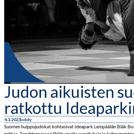
Judon aikuisten 
ratkottu Ideaparki
4.3.2023
oddy
Suomen huippujudokat kohtasivat Ideapark Lempäälän Bläk Boksis
mittaa. Tapahtumassa nähtiin upeita suorituksia ja judon monipu