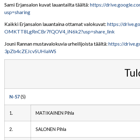
Sami Erjansalon kuvat lauantailta täältä:
https://drive.googl
usp=sharing
Kaikki Erjansalon lauantaina ottamat valokuvat:
https://drive.
OMKTT8LgRnCBr7fQOV4_iN6k2?usp=share_link
Jouni Rannan mustavalokuvia urheilijoista täältä:
https://drive.
3pZb4cZEJcvSUHiaWS
Tul
N-57
(5)
1.
MATIKAINEN Pihla
2.
SALONEN Pihla