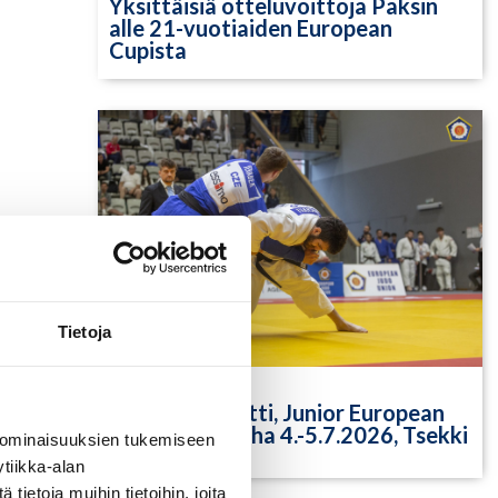
Yksittäisiä otteluvoittoja Paksin
alle 21-vuotiaiden European
Cupista
Tietoja
9.7.2026
Tuomariraportti, Junior European
Cup 2026, Praha 4.-5.7.2026, Tsekki
 ominaisuuksien tukemiseen
tiikka-alan
ietoja muihin tietoihin, joita