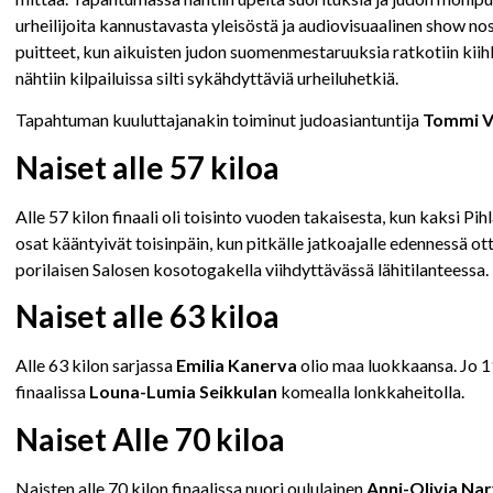
urheilijoita kannustavasta yleisöstä ja audiovisuaalinen show no
puitteet, kun aikuisten judon suomenmestaruuksia ratkotiin kiihk
nähtiin kilpailuissa silti sykähdyttäviä urheiluhetkiä.
Tapahtuman kuuluttajanakin toiminut judoasiantuntija
Tommi V
Naiset alle 57 kiloa
Alle 57 kilon finaali oli toisinto vuoden takaisesta, kun kaksi Pih
osat kääntyivät toisinpäin, kun pitkälle jatkoajalle edennessä
porilaisen Salosen kosotogakella viihdyttävässä lähitilanteessa.
Naiset alle 63 kiloa
Alle 63 kilon sarjassa
Emilia Kanerva
olio maa luokkaansa. Jo 
finaalissa
Louna-Lumia Seikkulan
komealla lonkkaheitolla.
Naiset Alle 70 kiloa
Naisten alle 70 kilon finaalissa nuori oululainen
Anni-Olivia Na