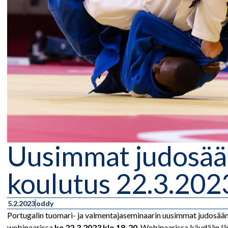
Uusimmat judosään
koulutus 22.3.202
5.2.2023
oddy
Portugalin tuomari- ja valmentajaseminaarin uusimmat judosää
webinaarissa
ke 22.3.2023 klo 18-20
. Webinaarissa käydään läp