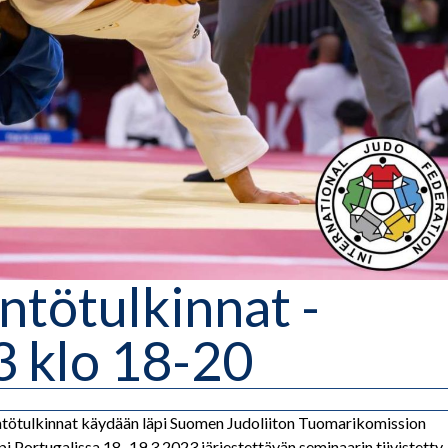
tötulkinnat -
3 klo 18-20
ntötulkinnat käydään läpi Suomen Judoliiton Tuomarikomission
i Portugalissa 18.-19.3.2023 järjestettävän seminaarin tiivistetty