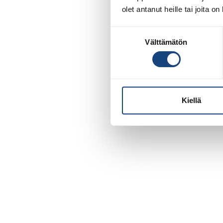
olet antanut heille tai joita o
Suostumuksen
Välttämätön
valinta
Kiellä