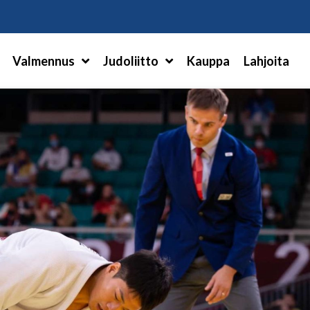
Hae
Valmennus
Judoliitto
Kauppa
Lahjoita