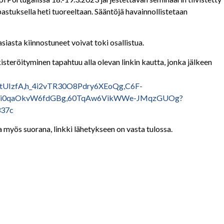
stuksella heti tuoreeltaan. Sääntöjä havainnollistetaan
siasta kiinnostuneet voivat toki osallistua.
teröityminen tapahtuu alla olevan linkin kautta, jonka jälkeen
uqJtUIzfA,h_4i2vTR30O8Pdry6XEoQg,C6F-
dJ8i0qaOkvW6fdGBg,60TqAw6VikWWe-JMqzGUOg?
337c
 myös suorana, linkki lähetykseen on vasta tulossa.