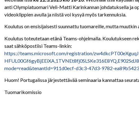
anti Olympiatuomari Veli-Matti Karinkannan johdatuksella ja opa
videoklippien avulla ja niistä voi kysyä myös tarkennuksia.
Koulutus on ensisijaisesti suunnattu tuomareille, mutta muutkin a
Koulutus toteutetaan etänä Teams-ohjelmalla. Koulutukseen rekis
saat sähköpostiisi Teams-linkin:
https://teams.microsoft.com/registration/zw4dkcPT00eXg
HFUL00Gf6gyBjEEiXA,1TVNEt8fj0SLSKe316E8YQ,E902S
mode=read&tenantId=911d0ecf-d3c3-47d3-9782-ea89b542
Huom! Portugalissa järjestettävää seminaaria kannattaa seurata
Tuomarikomissio