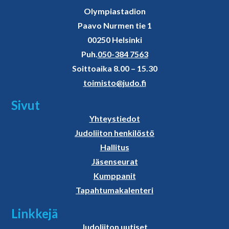
Olympiastadion
Paavo Nurmen tie 1
00250 Helsinki
Puh.
050-384 7563
Soittoaika 8.00 – 15.30
toimisto@judo.fi
Sivut
Yhteystiedot
Judoliiton henkilöstö
Hallitus
Jäsenseurat
Kumppanit
Tapahtumakalenteri
Linkkejä
Judoliiton uutiset