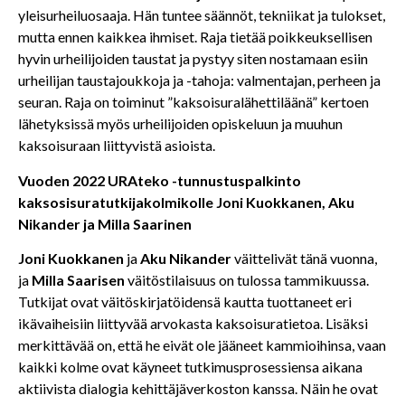
yleisurheiluosaaja. Hän tuntee säännöt, tekniikat ja tulokset,
mutta ennen kaikkea ihmiset. Raja tietää poikkeuksellisen
hyvin urheilijoiden taustat ja pystyy siten nostamaan esiin
urheilijan taustajoukkoja ja -tahoja: valmentajan, perheen ja
seuran. Raja on toiminut ”kaksoisuralähettiläänä” kertoen
lähetyksissä myös urheilijoiden opiskeluun ja muuhun
kaksoisuraan liittyvistä asioista.
Vuoden 2022 URAteko -tunnustuspalkinto
kaksosisuratutkijakolmikolle Joni Kuokkanen, Aku
Nikander ja Milla Saarinen
Joni Kuokkanen
ja
Aku Nikander
väittelivät tänä vuonna,
ja
Milla Saarisen
väitöstilaisuus on tulossa tammikuussa.
Tutkijat ovat väitöskirjatöidensä kautta tuottaneet eri
ikävaiheisiin liittyvää arvokasta kaksoisuratietoa. Lisäksi
merkittävää on, että he eivät ole jääneet kammioihinsa, vaan
kaikki kolme ovat käyneet tutkimusprosessiensa aikana
aktiivista dialogia kehittäjäverkoston kanssa. Näin he ovat