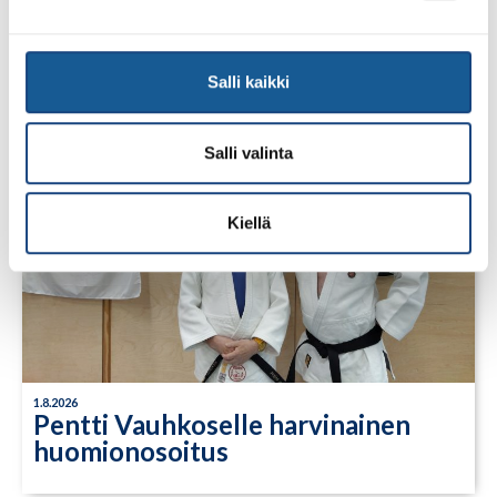
LUE LISÄÄ
Salli kaikki
Salli valinta
Kiellä
1.8.2026
Pentti Vauhkoselle harvinainen
huomionosoitus