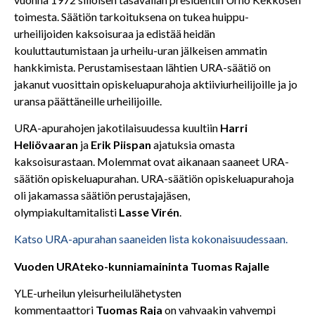
toimesta. Säätiön tarkoituksena on tukea huippu-
urheilijoiden kaksoisuraa ja edistää heidän
kouluttautumistaan ja urheilu-uran jälkeisen ammatin
hankkimista. Perustamisestaan lähtien URA-säätiö on
jakanut vuosittain opiskeluapurahoja aktiiviurheilijoille ja jo
uransa päättäneille urheilijoille.
URA-apurahojen jakotilaisuudessa kuultiin
Harri
Heliövaaran
ja
Erik Piispan
ajatuksia omasta
kaksoisurastaan. Molemmat ovat aikanaan saaneet URA-
säätiön opiskeluapurahan. URA-säätiön opiskeluapurahoja
oli jakamassa säätiön perustajajäsen,
olympiakultamitalisti
Lasse Virén
.
Katso URA-apurahan saaneiden lista kokonaisuudessaan.
Vuoden URAteko-kunniamaininta Tuomas Rajalle
YLE-urheilun yleisurheilulähetysten
kommentaattori
Tuomas Raja
on vahvaakin vahvempi