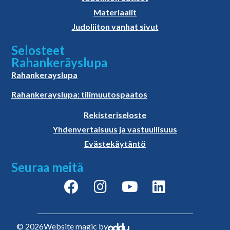
Materiaalit
Judoliiton vanhat sivut
Selosteet
Rahankeräyslupa
Rahankerayslupa
Rahankerayslupa: tilimuutospaatos
Rekisteriseloste
Yhdenvertaisuus ja vastuullisuus
Evästekäytäntö
Seuraa meitä
© 2026
Website magic by