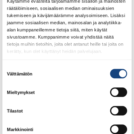
Käytämme evästeitä tarjoamamme sisällön ja mainosten
räätälöimiseen, sosiaalisen median ominaisuuksien
tukemiseen ja kävijämäärämme analysoimiseen. Lisäksi
jaamme sosiaalisen median, mainosalan ja analytiikka-
alan kumppaneillemme tietoja siitä, miten käytät
sivustoamme. Kumppanimme voivat yhdistää näitä
tietoja muihin tietoihin, joita olet antanut heille tai joita on
kerätty, kun olet käyttänyt heidän palvelujaan.
Suostumuksen
28.7.2026
Välttämätön
Uudet lisenssit ostettavissa
valinta
1.8.2026 alkaen
Mieltymykset
Voit 1.8.2026 lähtien ostaa Judoliiton lisenssin kaudelle
1.8.2026 – 31.7.2027 Suomisportissa. Uuden kauden
lisenssit eivät siis [...]
Tilastot
Markkinointi