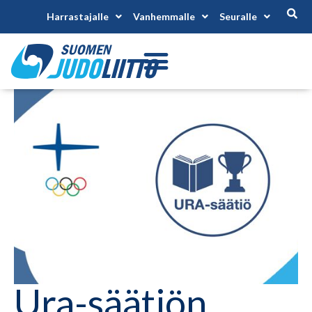
Harrastajalle
Vanhemmalle
Seuralle
Ura-säätiön