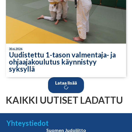
30.6.2026
Uudistettu 1-tason valmentaja- ja
ohjaajakoulutus käynnistyy
syksyllä
Lataa lisää
KAIKKI UUTISET LADATTU
Yhteystiedot
Suomen Judoliitto