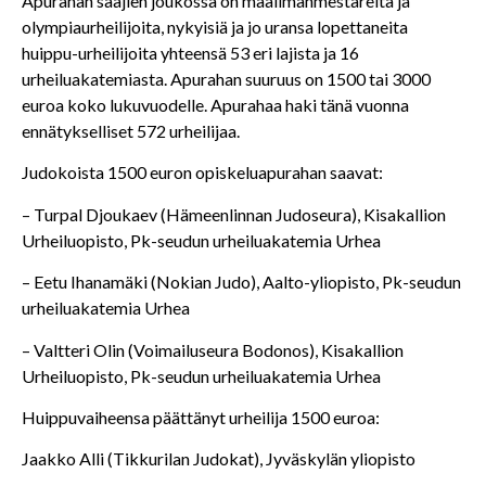
Apurahan saajien joukossa on maailmanmestareita ja
olympiaurheilijoita, nykyisiä ja jo uransa lopettaneita
huippu-urheilijoita yhteensä 53 eri lajista ja 16
urheiluakatemiasta. Apurahan suuruus on 1500 tai 3000
euroa koko lukuvuodelle. Apurahaa haki tänä vuonna
ennätykselliset 572 urheilijaa.
Judokoista 1500 euron opiskeluapurahan saavat:
– Turpal Djoukaev (Hämeenlinnan Judoseura), Kisakallion
Urheiluopisto, Pk-seudun urheiluakatemia
Urhea
– Eetu Ihanamäki (Nokian Judo), Aalto-yliopisto, Pk-seudun
urheiluakatemia
Urhea
– Valtteri Olin (
Voimailuseura Bodonos),
Kisakallion
Urheiluopisto, Pk-seudun urheiluakatemia
Urhea
Huippuvaiheensa päättänyt urheilija 1500 euroa:
Jaakko Alli (Tikkurilan Judokat), Jyväskylän yliopisto