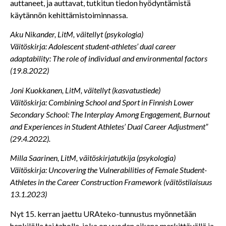
auttaneet, ja auttavat, tutkitun tiedon hyödyntämistä
käytännön kehittämistoiminnassa.
Aku Nikander, LitM, väitellyt (psykologia)
Väitöskirja: Adolescent student-athletes’ dual career
adaptability: The role of individual and environmental factors
(19.8.2022)
Joni Kuokkanen, LitM, väitellyt (kasvatustiede)
Väitöskirja: Combining School and Sport in Finnish Lower
Secondary School: The Interplay Among Engagement, Burnout
and Experiences in Student Athletes’ Dual Career Adjustment”
(29.4.2022).
Milla Saarinen, LitM, väitöskirjatutkija (psykologia)
Väitöskirja: Uncovering the Vulnerabilities of Female Student-
Athletes in the Career Construction Framework (väitöstilaisuus
13.1.2023)
Nyt 15. kerran jaettu URAteko-tunnustus myönnetään
henkilölle tai taholle, joka on vuoden aikana merkittävällä ja