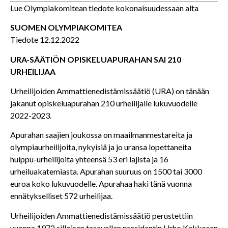
Lue Olympiakomitean tiedote kokonaisuudessaan alta
SUOMEN OLYMPIAKOMITEA
Tiedote 12.12.2022
URA-SÄÄTIÖN OPISKELUAPURAHAN SAI 210
URHEILIJAA
Urheilijoiden Ammattienedistämissäätiö (URA) on tänään
jakanut opiskeluapurahan 210 urheilijalle lukuvuodelle
2022-2023.
Apurahan saajien joukossa on maailmanmestareita ja
olympiaurheilijoita, nykyisiä ja jo uransa lopettaneita
huippu-urheilijoita yhteensä 53 eri lajista ja 16
urheiluakatemiasta. Apurahan suuruus on 1500 tai 3000
euroa koko lukuvuodelle. Apurahaa haki tänä vuonna
ennätykselliset 572 urheilijaa.
Urheilijoiden Ammattienedistämissäätiö perustettiin
vuonna 1972 silloisen tasavallan presidentin Urho Kekkosen