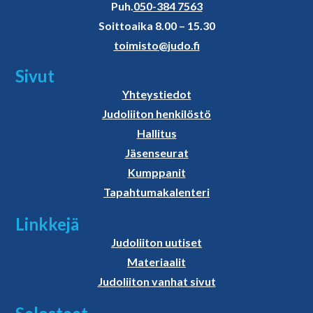
Puh.
050-384 7563
Soittoaika 8.00 – 15.30
toimisto@judo.fi
Sivut
Yhteystiedot
Judoliiton henkilöstö
Hallitus
Jäsenseurat
Kumppanit
Tapahtumakalenteri
Linkkejä
Judoliiton uutiset
Materiaalit
Judoliiton vanhat sivut