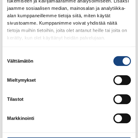
tukemiseen ja kävijämäärämme analysoimiseen. Lisäksi
jaamme sosiaalisen median, mainosalan ja analytiikka-
alan kumppaneillemme tietoja siitä, miten käytät
sivustoamme. Kumppanimme voivat yhdistää näitä
tietoja muihin tietoihin, joita olet antanut heille tai joita on
kerätty, kun olet käyttänyt heidän palvelujaan.
Suostumuksen
Välttämätön
valinta
Mieltymykset
1.8.2026
Pentti Vauhkoselle harvinainen
huomionosoitus
Tilastot
Markkinointi