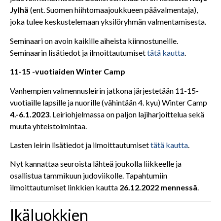
Jylhä
(ent. Suomen hiihtomaajoukkueen päävalmentaja),
joka tulee keskustelemaan yksilöryhmän valmentamisesta.
Seminaari on avoin kaikille aiheista kiinnostuneille.
Seminaarin lisätiedot ja ilmoittautumiset
tätä kautta
.
11-15 -vuotiaiden Winter Camp
Vanhempien valmennusleirin jatkona järjestetään 11-15-
vuotiaille lapsille ja nuorille (vähintään 4. kyu) Winter Camp
4.-6.1.2023
. Leiriohjelmassa on paljon lajiharjoittelua sekä
muuta yhteistoimintaa.
Lasten leirin lisätiedot ja ilmoittautumiset
tätä kautta
.
Nyt kannattaa seuroista lähteä joukolla liikkeelle ja
osallistua tammikuun judoviikolle. Tapahtumiin
ilmoittautumiset linkkien kautta
26.12.2022 mennessä
.
Ikäluokkien