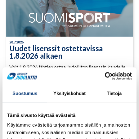
28.7.2026
Uudet lisenssit ostettavissa
1.8.2026 alkaen
Voit 1.8.2026 lähtien ostaa Judoliiton lisenssin kaudelle
1.8.2026 – 31.7.2027 Suomisportissa. Uuden kauden
lisenssit eivät siis [...]
Suostumus
Yksityiskohdat
Tietoja
LUE LISÄÄ
Tämä sivusto käyttää evästeitä
Käytämme evästeitä tarjoamamme sisällön ja mainosten
räätälöimiseen, sosiaalisen median ominaisuuksien