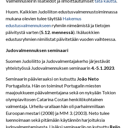
Valmennusleirin lisätiedot ja ilmoittautumiset
tätä kautta
.
Huom. Kaikkien Judoliiton edustusvalmennustoiminnassa
mukana olevien tulee täyttää
Hakemus
edustusvalmennukseen
ryhmiin nimeämistä ja tietojen
päivitystä varten (
5.12. mennessä
). Ikäluokkien
edustusryhmien nimilistat päivitetään vuoden vaihteessa.
Judovalmennuksen seminaari
Suomen Judoliitto ja Judovalmentajakerho järjestävät
yhteistyössä Judovalmennuksen seminaarin
4.-5.1.2023
.
Seminaarin päävieraaksi on kutsuttu
João Neto
Portugalista. Hän on toiminut Portugalin miesten
maajoukkueen päävalmentajana sekä on nykyään Tokion
olympiavitosen Catarina Costan henkilökohtainen
valmentaja. Urheilu-urallaan hän oli parhaimmillaan
Euroopan mestari (2008) ja MM 3. (2003). Neto tulee
luennoimaan sekä pitämään käytännön harjoituksia
judovalmentamisesta. Lisäksi seminaariin on kutsuttu
Reijo