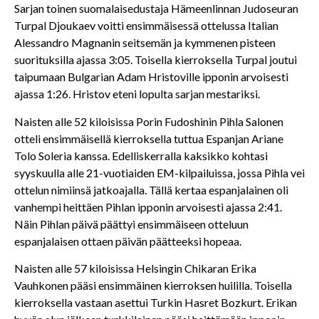
Sarjan toinen suomalaisedustaja Hämeenlinnan Judoseuran
Turpal Djoukaev voitti ensimmäisessä ottelussa Italian
Alessandro Magnanin seitsemän ja kymmenen pisteen
suorituksilla ajassa 3:05. Toisella kierroksella Turpal joutui
taipumaan Bulgarian Adam Hristoville ipponin arvoisesti
ajassa 1:26. Hristov eteni lopulta sarjan mestariksi.
Naisten alle 52 kiloisissa Porin Fudoshinin Pihla Salonen
otteli ensimmäisellä kierroksella tuttua Espanjan Ariane
Tolo Soleria kanssa. Edelliskerralla kaksikko kohtasi
syyskuulla alle 21-vuotiaiden EM-kilpailuissa, jossa Pihla vei
ottelun nimiinsä jatkoajalla. Tällä kertaa espanjalainen oli
vanhempi heittäen Pihlan ipponin arvoisesti ajassa 2:41.
Näin Pihlan päivä päättyi ensimmäiseen otteluun
espanjalaisen ottaen päivän päätteeksi hopeaa.
Naisten alle 57 kiloisissa Helsingin Chikaran Erika
Vauhkonen pääsi ensimmäinen kierroksen huililla. Toisella
kierroksella vastaan asettui Turkin Hasret Bozkurt. Erikan