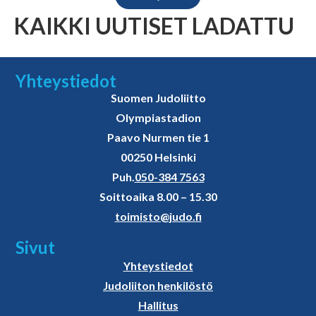
KAIKKI UUTISET LADATTU
Yhteystiedot
Suomen Judoliitto
Olympiastadion
Paavo Nurmen tie 1
00250 Helsinki
Puh.
050-384 7563
Soittoaika 8.00 – 15.30
toimisto@judo.fi
Sivut
Yhteystiedot
Judoliiton henkilöstö
Hallitus