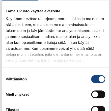
Tämä sivusto käyttää evästeitä
1.8.2026
Pentti Vauhkoselle harvinainen
Käytämme evästeitä tarjoamamme sisällön ja mainosten
huomionosoitus
räätälöimiseen, sosiaalisen median ominaisuuksien
tukemiseen ja kävijämäärämme analysoimiseen. Lisäksi
jaamme sosiaalisen median, mainosalan ja analytiikka-
alan kumppaneillemme tietoja siitä, miten käytät
sivustoamme. Kumppanimme voivat yhdistää näitä
tietoja muihin tietoihin, joita olet antanut heille tai joita on
kerätty, kun olet käyttänyt heidän palvelujaan.
Suostumuksen
Välttämätön
valinta
Mieltymykset
Tilastot