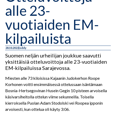
alle 23-
vuotiaiden EM-
kilpailuista
28.10.2022
oddy
Suomen neljän urheilijan joukkue saavutti
yksittäisiä otteluvoittoja alle 23-vuotiaiden
EM-kilpailuissa Sarajevossa.
Miesten alle 73 kiloisissa Kajaanin Judokerhon Roope
Korhonen voitti ensimmäisessä ottelussaan isäntämaan
Bosnia-Hertsegovinan Husein Gegin 10 pisteen arvoisella
käsivarsiheitolla ottelun viime sekunneilla. Toisella
kierroksella Puolan Adam Stodolski vei Roopea ipponin
arvoisesti, kun ottelua oli käyty 3:06.