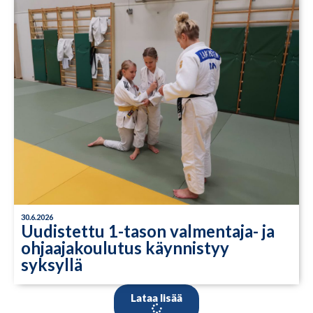
30.6.2026
Uudistettu 1-tason valmentaja- ja
ohjaajakoulutus käynnistyy
syksyllä
Lataa lisää