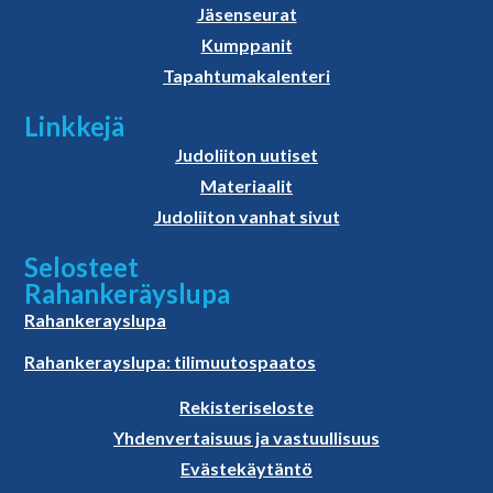
Jäsenseurat
Kumppanit
Tapahtumakalenteri
Linkkejä
Judoliiton uutiset
Materiaalit
Judoliiton vanhat sivut
Selosteet
Rahankeräyslupa
Rahankerayslupa
Rahankerayslupa: tilimuutospaatos
Rekisteriseloste
Yhdenvertaisuus ja vastuullisuus
Evästekäytäntö