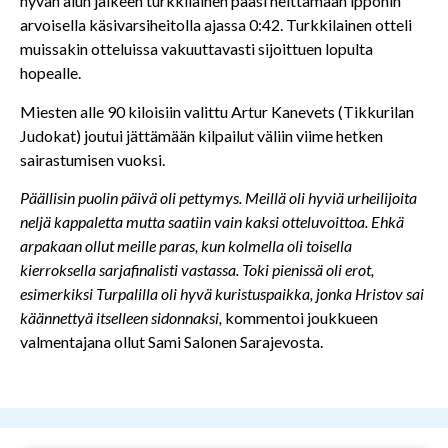
hyvän alun jälkeen turkkilainen pääsi heittämään ipponin
arvoisella käsivarsiheitolla ajassa 0:42. Turkkilainen otteli
muissakin otteluissa vakuuttavasti sijoittuen lopulta
hopealle.
Miesten alle 90 kiloisiin valittu Artur Kanevets (Tikkurilan
Judokat) joutui jättämään kilpailut väliin viime hetken
sairastumisen vuoksi.
Päällisin puolin päivä oli pettymys. Meillä oli hyviä urheilijoita
neljä kappaletta mutta saatiin vain kaksi otteluvoittoa. Ehkä
arpakaan ollut meille paras, kun kolmella oli toisella
kierroksella sarjafinalisti vastassa. Toki pienissä oli erot,
esimerkiksi Turpalilla oli hyvä kuristuspaikka, jonka Hristov sai
käännettyä itselleen sidonnaksi,
kommentoi joukkueen
valmentajana ollut Sami Salonen Sarajevosta.