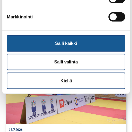
23.7.2026
Markkinointi
Tuomariraportti Swedish A-Judo/VI
Open 2026, 14.-17.5.2026,
Lindesberg, Ruotsi
Salli kaikki
Salli valinta
Kiellä
13.7.2026