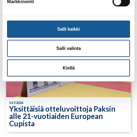
Lindesberg, Ruotsi
Markkinointi
Salli kaikki
Salli valinta
Kiellä
13.7.2026
Yksittäisiä otteluvoittoja Paksin
alle 21-vuotiaiden European
Cupista