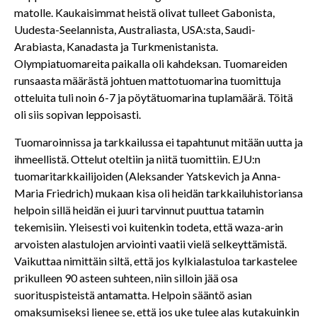
matolle. Kaukaisimmat heistä olivat tulleet Gabonista,
Uudesta-Seelannista, Australiasta, USA:sta, Saudi-
Arabiasta, Kanadasta ja Turkmenistanista.
Olympiatuomareita paikalla oli kahdeksan. Tuomareiden
runsaasta määrästä johtuen mattotuomarina tuomittuja
otteluita tuli noin 6-7 ja pöytätuomarina tuplamäärä. Töitä
oli siis sopivan leppoisasti.
Tuomaroinnissa ja tarkkailussa ei tapahtunut mitään uutta ja
ihmeellistä. Ottelut oteltiin ja niitä tuomittiin. EJU:n
tuomaritarkkailijoiden (Aleksander Yatskevich ja Anna-
Maria Friedrich) mukaan kisa oli heidän tarkkailuhistoriansa
helpoin sillä heidän ei juuri tarvinnut puuttua tatamin
tekemisiin. Yleisesti voi kuitenkin todeta, että waza-arin
arvoisten alastulojen arviointi vaatii vielä selkeyttämistä.
Vaikuttaa nimittäin siltä, että jos kylkialastuloa tarkastelee
prikulleen 90 asteen suhteen, niin silloin jää osa
suorituspisteistä antamatta. Helpoin sääntö asian
omaksumiseksi lienee se, että jos uke tulee alas kutakuinkin