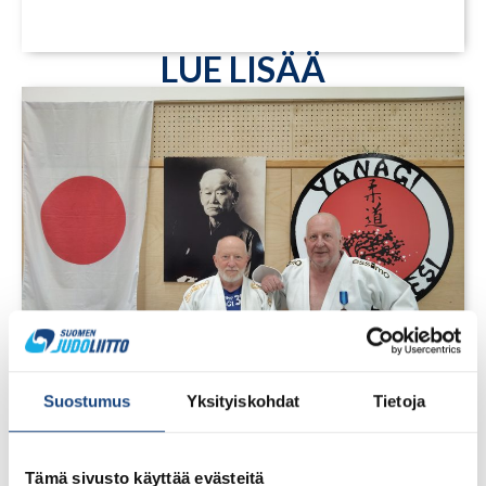
LUE LISÄÄ
Suostumus
Yksityiskohdat
Tietoja
1.8.2026
Pentti Vauhkoselle harvinainen
Tämä sivusto käyttää evästeitä
huomionosoitus