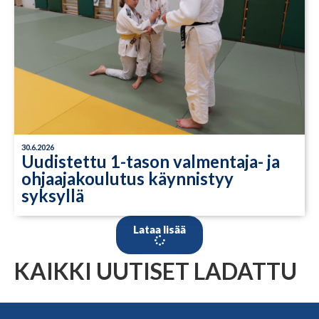
30.6.2026
Uudistettu 1-tason valmentaja- ja
ohjaajakoulutus käynnistyy
syksyllä
Lataa lisää
KAIKKI UUTISET LADATTU