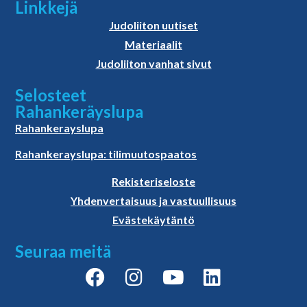
Linkkejä
Judoliiton uutiset
Materiaalit
Judoliiton vanhat sivut
Selosteet
Rahankeräyslupa
Rahankerayslupa
Rahankerayslupa: tilimuutospaatos
Rekisteriseloste
Yhdenvertaisuus ja vastuullisuus
Evästekäytäntö
Seuraa meitä