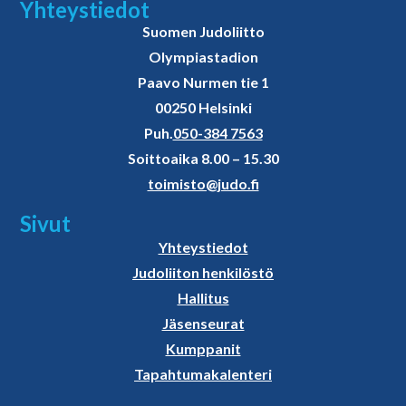
Yhteystiedot
Suomen Judoliitto
Olympiastadion
Paavo Nurmen tie 1
00250 Helsinki
Puh.
050-384 7563
Soittoaika 8.00 – 15.30
toimisto@judo.fi
Sivut
Yhteystiedot
Judoliiton henkilöstö
Hallitus
Jäsenseurat
Kumppanit
Tapahtumakalenteri