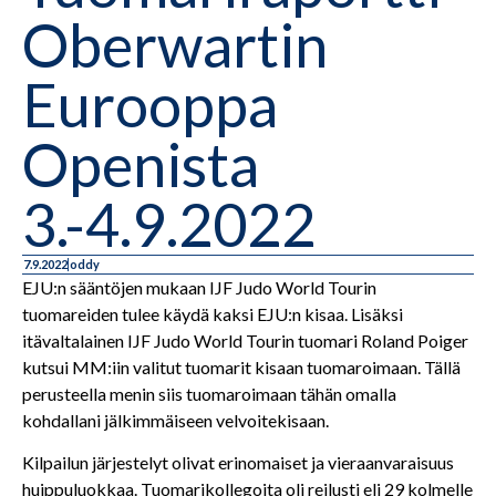
Oberwartin
Eurooppa
Openista
3.-4.9.2022
7.9.2022
oddy
EJU:n sääntöjen mukaan IJF Judo World Tourin
tuomareiden tulee käydä kaksi EJU:n kisaa. Lisäksi
itävaltalainen IJF Judo World Tourin tuomari Roland Poiger
kutsui MM:iin valitut tuomarit kisaan tuomaroimaan. Tällä
perusteella menin siis tuomaroimaan tähän omalla
kohdallani jälkimmäiseen velvoitekisaan.
Kilpailun järjestelyt olivat erinomaiset ja vieraanvaraisuus
huippuluokkaa. Tuomarikollegoita oli reilusti eli 29 kolmelle