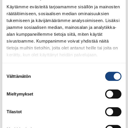
Käytämme evästeitä tarjoamamme sisällön ja mainosten
räätälöimiseen, sosiaalisen median ominaisuuksien
tukemiseen ja kävijämäärämme analysoimiseen. Lisäksi
jaamme sosiaalisen median, mainosalan ja analytiikka-
alan kumppaneillemme tietoja siitä, miten käytät
sivustoamme. Kumppanimme voivat yhdistää näitä
tietoja muihin tietoihin, joita olet antanut heille tai joita on
kerätty, kun olet käyttänyt heidän palvelujaan.
Suostumuksen
Välttämätön
valinta
Mieltymykset
Tilastot
23.7.2026
Tuomariraportti Swedish A-Judo/VI
Open 2026, 14.-17.5.2026,