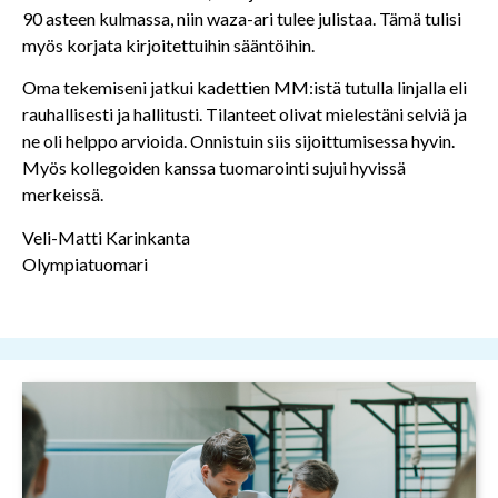
90 asteen kulmassa, niin waza-ari tulee julistaa. Tämä tulisi
myös korjata kirjoitettuihin sääntöihin.
Oma tekemiseni jatkui kadettien MM:istä tutulla linjalla eli
rauhallisesti ja hallitusti. Tilanteet olivat mielestäni selviä ja
ne oli helppo arvioida. Onnistuin siis sijoittumisessa hyvin.
Myös kollegoiden kanssa tuomarointi sujui hyvissä
merkeissä.
Veli-Matti Karinkanta
Olympiatuomari