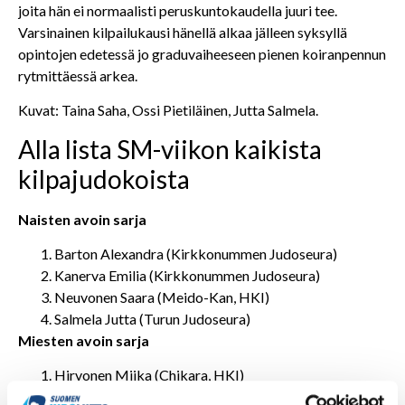
joita hän ei normaalisti peruskuntokaudella juuri tee.
Varsinainen kilpailukausi hänellä alkaa jälleen syksyllä
opintojen edetessä jo graduvaiheeseen pienen koiranpennun
rytmittäessä arkea.
Kuvat: Taina Saha, Ossi Pietiläinen, Jutta Salmela.
Alla lista SM-viikon kaikista
kilpajudokoista
Naisten avoin sarja
Barton Alexandra (Kirkkonummen Judoseura)
Kanerva Emilia (Kirkkonummen Judoseura)
Neuvonen Saara (Meido-Kan, HKI)
Salmela Jutta (Turun Judoseura)
Miesten avoin sarja
Hirvonen Miika (Chikara, HKI)
Verlin Klaus (Tampereen Judo)