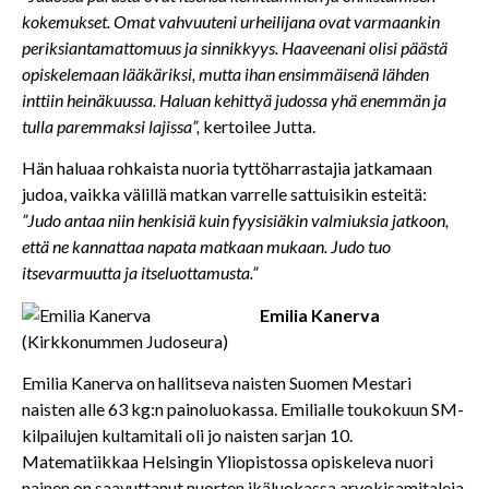
kokemukset. Omat vahvuuteni urheilijana ovat varmaankin
periksiantamattomuus ja sinnikkyys. Haaveenani olisi päästä
opiskelemaan lääkäriksi, mutta ihan ensimmäisenä lähden
inttiin heinäkuussa. Haluan kehittyä judossa yhä enemmän ja
tulla paremmaksi lajissa”,
kertoilee Jutta.
Hän haluaa rohkaista nuoria tyttöharrastajia jatkamaan
judoa, vaikka välillä matkan varrelle sattuisikin esteitä:
”Judo antaa niin henkisiä kuin fyysisiäkin valmiuksia jatkoon,
että ne kannattaa napata matkaan mukaan. Judo tuo
itsevarmuutta ja itseluottamusta.”
Emilia Kanerva
(Kirkkonummen Judoseura)
Emilia Kanerva on hallitseva naisten Suomen Mestari
naisten alle 63 kg:n painoluokassa. Emilialle toukokuun SM-
kilpailujen kultamitali oli jo naisten sarjan 10.
Matematiikkaa Helsingin Yliopistossa opiskeleva nuori
nainen on saavuttanut nuorten ikäluokassa arvokisamitaleja.