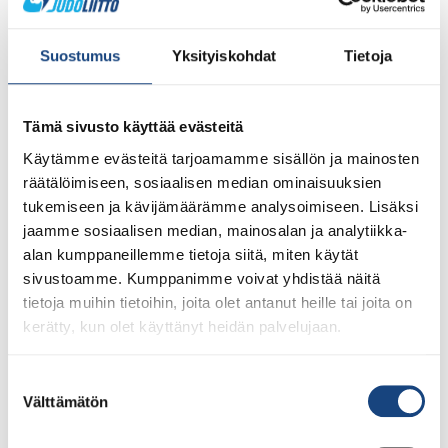
Laakkonen Aku (Meido-Kan, HKI)
Laamanen Aatu (Tampereen Judo)
Suostumus
Yksityiskohdat
Tietoja
Lambacka Markus (Koyama, Rovaniemi)
Judon tapahtumapäivän 2.7.
ohjelma
Tämä sivusto käyttää evästeitä
Käytämme evästeitä tarjoamamme sisällön ja mainosten
AVOIN PAINOLUOKKA, JUDO SM- KILPAILUT
räätälöimiseen, sosiaalisen median ominaisuuksien
02.07.2022 SALO
tukemiseen ja kävijämäärämme analysoimiseen. Lisäksi
Järjestäjät: Salon Budoseura Ry, Turun Judoseura Ry ja
jaamme sosiaalisen median, mainosalan ja analytiikka-
Suomen Judoliitto Ry.
alan kumppaneillemme tietoja siitä, miten käytät
sivustoamme. Kumppanimme voivat yhdistää näitä
Salon sm-viikon kokonaisuuden järjestämisestä vastaa
tietoja muihin tietoihin, joita olet antanut heille tai joita on
KOKO Tapahtuma.
https://sm-viikko.fi/salo/
kerätty, kun olet käyttänyt heidän palvelujaan.
Aika: Lauantai 02.07.2022 alkaen klo 10:00
Paikka: Salohalli, Pormestarinkatu 5, 24100 Salo
Suostumuksen
Akreditointi & Punnitus: klo 10:00 – 10:15, Salon
Välttämätön
valinta
Budoseuran kisatoimisto, Salohalli
Punnitus: klo 10:15- 10:30, Salohalli