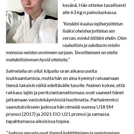
kesänä. Hän ottelee tavallisesti
alle 63 kg:n painoluokassa.
”Kesääni kuuluu lajiharjoittelun
lisäksi oheisharjoittelua sen
verran, minkä töiltäni ehdin. Olen
rauhallisin ja odottavin mielin
menossa naisten avoimeen sarjaan. Tavoitteenani on otella
mahdollisimman hyviä otteluita.”
Salmelalla on ollut kilpailu-uran aikana useita
loukkaantumisia, mutta hän on aina kyennyt raivaamaan
tiensä takaisin näitä edeltävälle tasolle. Nainen kokee, että
rakkaus lajiin ja periksiantamattomuus ovat saaneet hänet
jatkamaan vastoinkäymisistä huolimatta. Parhaimmiksi
saavutuksikseen judossa hän nimeää vuonna U18 SM
pronssi (2017) ja 2021 FJO U21 pronssi ja samassa
tapahtumassa aikuisissa hopea.
”
Judossa parasta ovat itsensä kehittäminen ja onnistumisen