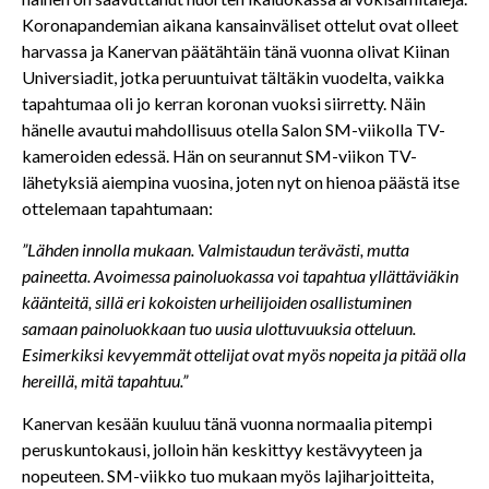
Koronapandemian aikana kansainväliset ottelut ovat olleet
harvassa ja Kanervan päätähtäin tänä vuonna olivat Kiinan
Universiadit, jotka peruuntuivat tältäkin vuodelta, vaikka
tapahtumaa oli jo kerran koronan vuoksi siirretty. Näin
hänelle avautui mahdollisuus otella Salon SM-viikolla TV-
kameroiden edessä. Hän on seurannut SM-viikon TV-
lähetyksiä aiempina vuosina, joten nyt on hienoa päästä itse
ottelemaan tapahtumaan:
”Lähden innolla mukaan. Valmistaudun terävästi, mutta
paineetta. Avoimessa painoluokassa voi tapahtua yllättäviäkin
käänteitä, sillä eri kokoisten urheilijoiden osallistuminen
samaan painoluokkaan tuo uusia ulottuvuuksia otteluun.
Esimerkiksi kevyemmät ottelijat ovat myös nopeita ja pitää olla
hereillä, mitä tapahtuu.”
Kanervan kesään kuuluu tänä vuonna normaalia pitempi
peruskuntokausi, jolloin hän keskittyy kestävyyteen ja
nopeuteen. SM-viikko tuo mukaan myös lajiharjoitteita,