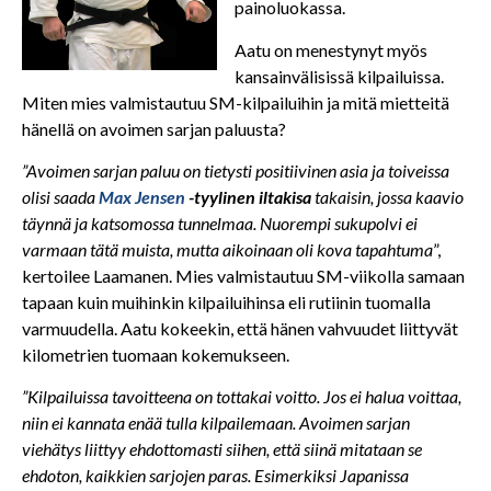
painoluokassa.
Aatu on menestynyt myös
kansainvälisissä kilpailuissa.
Miten mies valmistautuu SM-kilpailuihin ja mitä mietteitä
hänellä on avoimen sarjan paluusta?
”Avoimen sarjan paluu on tietysti positiivinen asia ja toiveissa
olisi saada
Max Jensen
-tyylinen iltakisa
takaisin, jossa kaavio
täynnä ja katsomossa tunnelmaa. Nuorempi sukupolvi ei
varmaan tätä muista, mutta aikoinaan oli kova tapahtuma
”,
kertoilee Laamanen. Mies valmistautuu SM-viikolla samaan
tapaan kuin muihinkin kilpailuihinsa eli rutiinin tuomalla
varmuudella. Aatu kokeekin, että hänen vahvuudet liittyvät
kilometrien tuomaan kokemukseen.
”Kilpailuissa tavoitteena on tottakai voitto. Jos ei halua voittaa,
niin ei kannata enää tulla kilpailemaan. Avoimen sarjan
viehätys liittyy ehdottomasti siihen, että siinä mitataan se
ehdoton, kaikkien sarjojen paras. Esimerkiksi Japanissa