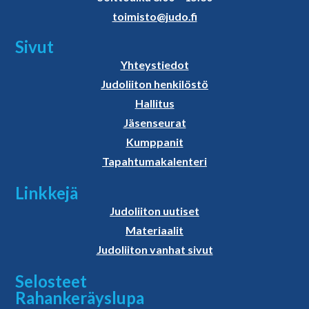
toimisto@judo.fi
Sivut
Yhteystiedot
Judoliiton henkilöstö
Hallitus
Jäsenseurat
Kumppanit
Tapahtumakalenteri
Linkkejä
Judoliiton uutiset
Materiaalit
Judoliiton vanhat sivut
Selosteet
Rahankeräyslupa