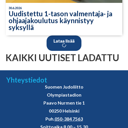
30.6.2026
Uudistettu 1-tason valmentaja- ja
ohjaajakoulutus käynnistyy
syksyllä
Lataa lisää
KAIKKI UUTISET LADATTU
Yhteystiedot
Suomen Judoliitto
Olympiastadion
Paavo Nurmen tie 1
00250 Helsinki
Puh.
050-384 7563
Soittoaika 8.00 – 15.30