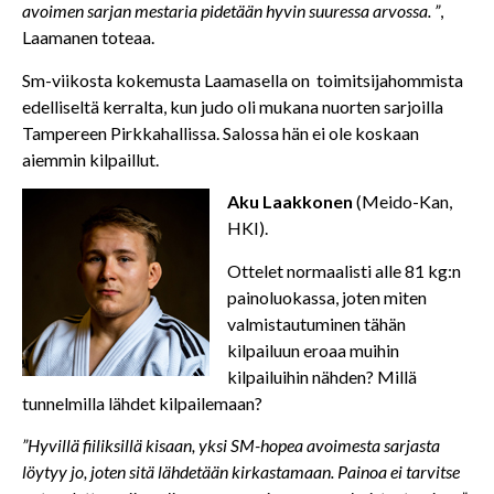
avoimen sarjan mestaria pidetään hyvin suuressa arvossa. ”
,
Laamanen toteaa.
Sm-viikosta kokemusta Laamasella on toimitsijahommista
edelliseltä kerralta, kun judo oli mukana nuorten sarjoilla
Tampereen Pirkkahallissa. Salossa hän ei ole koskaan
aiemmin kilpaillut.
Aku Laakkonen
(Meido-Kan,
HKI).
Ottelet normaalisti alle 81 kg:n
painoluokassa, joten miten
valmistautuminen tähän
kilpailuun eroaa muihin
kilpailuihin nähden? Millä
tunnelmilla lähdet kilpailemaan?
”Hyvillä fiiliksillä kisaan, yksi SM-hopea avoimesta sarjasta
löytyy jo, joten sitä lähdetään kirkastamaan. Painoa ei tarvitse