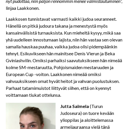
nyt pudottaa, niin paljon rennommin menee valmistautuminen”,
linjaa Laakkonen.
Laakkosen tunnistavat varmasti kaikki judoa seuranneet.
Hänellä on pitkä judoura takana ja menestystä myös
kansainvälisistä turnauksista. Kun mieheltä kysyy, mikä saa
yhä uudelleen innostumaan lajista, niin hän vastaa sen olevan
samalla hauskaa puuhaa, vaikka judoa olisi pidempäänkin
tehnyt. Esikuvikseen hän mainitsee Denis Vierun ja Beka
Gviniashvilin. Omiksi parhaiksi saavutuksikseen hän nimeää
kolme SM-mestaruutta, Pohjoismaiden mestaruuden ja
European Cup -voiton. Laakkonen nimeää omiksi
vahvuuksikseen omat hyvät heitot ja vahvan puolustuksen.
Parhaat tatamimuistot liittyvät siihen, että on kyennyt
voittamaan tiukat ottelunsa.
Jutta Salmela
(Turun
Judoseura) on tuore kevään
ylioppilas ja aloittelemassa
armeijauraansa vielä tänä