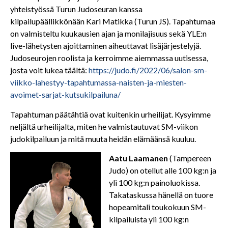
yhteistyössä Turun Judoseuran kanssa
kilpailupäällikkönään Kari Matikka (Turun JS). Tapahtumaa
on valmisteltu kuukausien ajan ja monilajisuus sekä YLE:n
live-lähetysten ajoittaminen aiheuttavat lisäjärjestelyjä.
Judoseurojen roolista ja kerroimme aiemmassa uutisessa,
josta voit lukea täältä:
https://judo.fi/2022/06/salon-sm-
viikko-lahestyy-tapahtumassa-naisten-ja-miesten-
avoimet-sarjat-kutsukilpailuna/
Tapahtuman päätähtiä ovat kuitenkin urheilijat. Kysyimme
neljältä urheilijalta, miten he valmistautuvat SM-viikon
judokilpailuun ja mitä muuta heidän elämäänsä kuuluu.
Aatu Laamanen
(Tampereen
Judo) on otellut alle 100 kg:n ja
yli 100 kg:n painoluokissa.
Takataskussa hänellä on tuore
hopeamitali toukokuun SM-
kilpailuista yli 100 kg:n