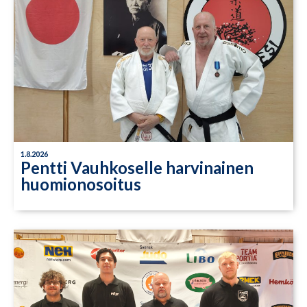
1.8.2026
Pentti Vauhkoselle harvinainen
huomionosoitus