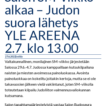
alkaa – Judon
suora lähetys
YLE AREENA
2.7. klo 13.00
27.6.2022
oddy
Valtakunnallinen, monilajinen SM-viikko järjestetään
Salossa 29.6.-4.7. Judossa kamppaillaan kutsukilpailuna
naisten ja miesten avoimessa painoluokassa. Avointa
painoluokkaa on kokeiltu joitakin kertoja, mutta se ei ole
takavuosien jälkeen vielä vakiintunut, joten SM-viikolla
toteutetaan kilpailu Judoliiton valmennusvaliokunnan
kutsumana.
Salon tapahtumajärjestelyistä vastaa Salon Budoseura