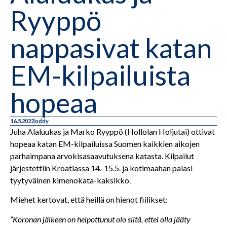
Ryyppö
nappasivat katan
EM-kilpailuista
hopeaa
16.5.2022
oddy
Juha Alaluukas ja Marko Ryyppö (Hollolan Holjutai) ottivat
hopeaa katan EM-kilpailuissa Suomen kaikkien aikojen
parhaimpana arvokisasaavutuksena katasta. Kilpailut
järjestettiin Kroatiassa 14.-15.5. ja kotimaahan palasi
tyytyväinen kimenokata-kaksikko.
Miehet kertovat, että heillä on hienot fiilikset:
”Koronan jälkeen on helpottunut olo siitä, ettei olla jääty