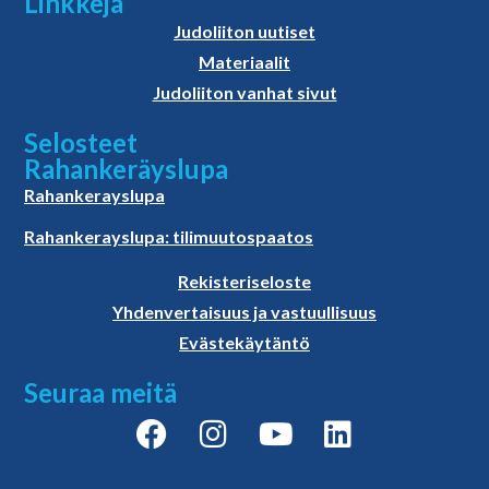
Linkkejä
Judoliiton uutiset
Materiaalit
Judoliiton vanhat sivut
Selosteet
Rahankeräyslupa
Rahankerayslupa
Rahankerayslupa: tilimuutospaatos
Rekisteriseloste
Yhdenvertaisuus ja vastuullisuus
Evästekäytäntö
Seuraa meitä