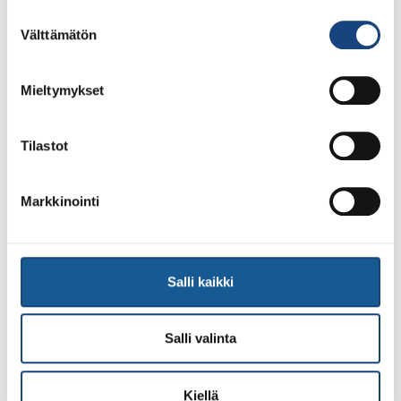
Suostumuksen
Välttämätön
valinta
Mieltymykset
Tilastot
Markkinointi
Salli kaikki
Salli valinta
Kiellä