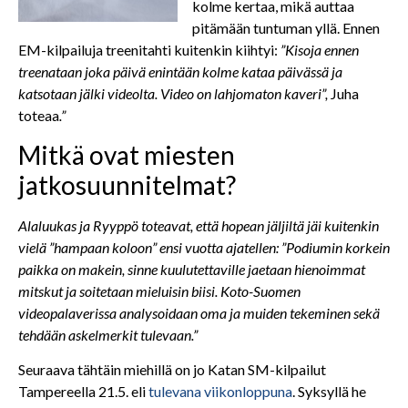
kolme kertaa, mikä auttaa
pitämään tuntuman yllä. Ennen
EM-kilpailuja treenitahti kuitenkin kiihtyi:
”Kisoja ennen
treenataan joka päivä enintään kolme kataa päivässä ja
katsotaan jälki videolta. Video on lahjomaton kaveri”,
Juha
toteaa
.”
Mitkä ovat miesten
jatkosuunnitelmat?
Alaluukas ja Ryyppö toteavat, että hopean jäljiltä jäi kuitenkin
vielä ”hampaan koloon” ensi vuotta ajatellen: ”Podiumin korkein
paikka on makein, sinne kuulutettaville jaetaan hienoimmat
mitskut ja soitetaan mieluisin biisi. Koto-Suomen
videopalaverissa analysoidaan oma ja muiden tekeminen sekä
tehdään askelmerkit tulevaan.”
Seuraava tähtäin miehillä on jo Katan SM-kilpailut
Tampereella 21.5. eli
tulevana viikonloppuna
. Syksyllä he