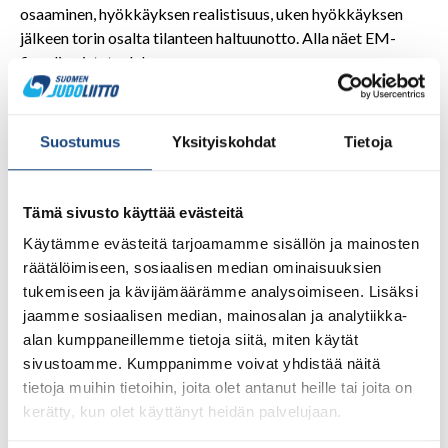
osaaminen, hyökkäyksen realistisuus, uken hyökkäyksen
jälkeen torin osalta tilanteen haltuunotto. Alla näet EM-
finaalin pistetaulukon.
Suostumus
Yksityiskohdat
Tietoja
Tämä sivusto käyttää evästeitä
Kaikki pistetilastot lauantain alkukilpailuista ja sunnuntain
finaalista löytyvät alla olevasta linkistä.
Käytämme evästeitä tarjoamamme sisällön ja mainosten
räätälöimiseen, sosiaalisen median ominaisuuksien
https://www.eju.net/wp-
tukemiseen ja kävijämäärämme analysoimiseen. Lisäksi
content/uploads/2022/02/Results_EC2022.pdf
jaamme sosiaalisen median, mainosalan ja analytiikka-
Kuva tuomari Hannu Mustosesta alla. Hän on kuvassa
alan kumppaneillemme tietoja siitä, miten käytät
keskellä.
sivustoamme. Kumppanimme voivat yhdistää näitä
tietoja muihin tietoihin, joita olet antanut heille tai joita on
kerätty, kun olet käyttänyt heidän palvelujaan.