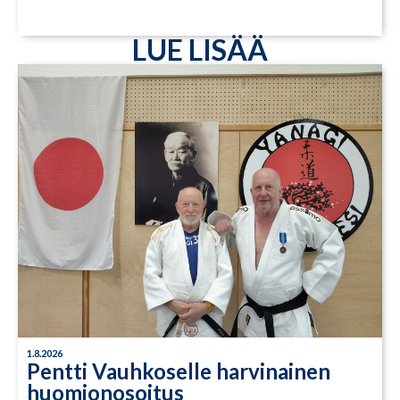
LUE LISÄÄ
1.8.2026
Pentti Vauhkoselle harvinainen
huomionosoitus