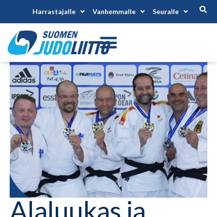
Harrastajalle
Vanhemmalle
Seuralle
Alaluukas ja