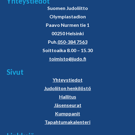
Yhteystiedot
Suomen Judoliitto
Olympiastadion
Paavo Nurmen tie 1
00250 Helsinki
Puh.
050-384 7563
Soittoaika 8.00 – 15.30
toimisto@judo.fi
Sivut
Yhteystiedot
Judoliiton henkilöstö
Hallitus
Jäsenseurat
Kumppanit
Tapahtumakalenteri