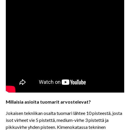
Millaisia asioita tuomarit arvostelevat?
Jokaisen tekniikan osalta tuomari lähtee 10 pisteestä, josta
isot virheet vie 5 pistettä, medium-virhe 3 pistettä ja
pikkuvirhe yhden pisteen. Kimenokatassa tekninen