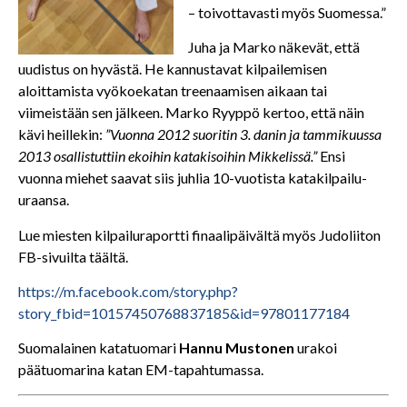
– toivottavasti myös Suomessa.”
Juha ja Marko näkevät, että
uudistus on hyvästä. He kannustavat kilpailemisen
aloittamista vyökoekatan treenaamisen aikaan tai
viimeistään sen jälkeen. Marko Ryyppö kertoo, että näin
kävi heillekin:
”Vuonna 2012 suoritin 3. danin ja tammikuussa
2013 osallistuttiin ekoihin katakisoihin Mikkelissä.”
Ensi
vuonna miehet saavat siis juhlia 10-vuotista katakilpailu-
uraansa.
Lue miesten kilpailuraportti finaalipäivältä myös Judoliiton
FB-sivuilta täältä.
https://m.facebook.com/story.php?
story_fbid=10157450768837185&id=97801177184
Suomalainen katatuomari
Hannu Mustonen
urakoi
päätuomarina katan EM-tapahtumassa.