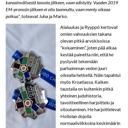
kansainvälisestä tasosta jälkeen, vaan edistytty. Vuoden 2019
EM-pronssin jälkeen ei olla taannuttu, vaan menty oikeaa
polkua”
, toteavat Juha ja Marko.
Alaluukas ja Ryyppö kertovat
omien vahvuuksien takana
olevan pitkä arvokisoissa
”koluaminen”, joten pää alkaa
kestää painetta niin, että he
pystyvät tekemään
parhaimman vedon juuri
oikealla hetkellä. Näin tapahtui
myös Kroatiassa. Kaiken
taustalla on kuitenkin pitkä
yhteinen judohistoria,
tavoitteellinen harjoittelu ja
sitoutuminen. He harjoittelevat
Hollolan dojolla
normaaliviikkoina keskimäärin