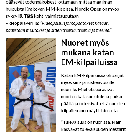
pääsevät todennäköisesti ottamaan mittaa maailman
huipuista Krakovan MM-kisoissa. Nordic Open on myös
syksyllä. Tätä kohti valmistaudutaan
videopalaverilla:
”Videopalsun johtopäätökset kasaan,
päätetään muutokset ja sitten treeniä, treeniä ja treeniä.”
Nuoret myös
mukana katan
EM-kilpailuissa
Katan EM-kilpailuissa oli sarjat
myös sini- ja ruskeavöisille
nuorille. Miehet seurasivat
nuorten katasuorituksia paikan
päältä ja toteisivat, että nuorten
kilpaileminen näytti hienolta:
”Tulevaisuus on nuorissa. Näin
kasvavat tulevaisuuden mestarit