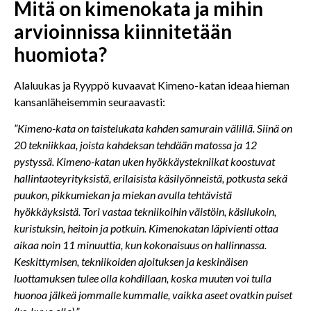
Mitä on kimenokata ja mihin
arvioinnissa kiinnitetään
huomiota?
Alaluukas ja Ryyppö kuvaavat Kimeno-katan ideaa hieman
kansanläheisemmin seuraavasti:
”Kimeno-kata on taistelukata kahden samurain välillä. Siinä on
20 tekniikkaa, joista kahdeksan tehdään matossa ja 12
pystyssä. Kimeno-katan uken hyökkäystekniikat koostuvat
hallintaoteyrityksistä, erilaisista käsilyönneistä, potkusta sekä
puukon, pikkumiekan ja miekan avulla tehtävistä
hyökkäyksistä. Tori vastaa tekniikoihin väistöin, käsilukoin,
kuristuksin, heitoin ja potkuin. Kimenokatan läpivienti ottaa
aikaa noin 11 minuuttia, kun kokonaisuus on hallinnassa.
Keskittymisen, tekniikoiden ajoituksen ja keskinäisen
luottamuksen tulee olla kohdillaan, koska muuten voi tulla
huonoa jälkeä jommalle kummalle, vaikka aseet ovatkin puiset