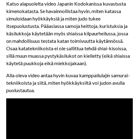
Katso alapuolelta video Japanin Kodokanissa kuvastusta
kimenokatasta. Se havainnollistaa hyvin, miten katassa
simuloidaan hyökkäyksiä ja miten judo tukee
itsepuolustusta. Pääasiassa samoja heittoja, kuristuksia ja
käsilukkoja käytetään myös shiaissa kilpaurheilussa, jossa
on mahdollisuus testata katan toimivuutta käytännössä.
Osaa katatekniikoista ei ole sallittua tehdä shiai-kisoissa,
sillä muun muassa pystykäsilukot on kielletty (eikä shiaissa
käytetä puukkoja eikä miekkojakaan).
Alla oleva video antaa hyvin kuvaa kamppailulajin samurai-
tekniikoista ja siitä, miten hyökkäyksiltä voi judon avulla
puolustautua.