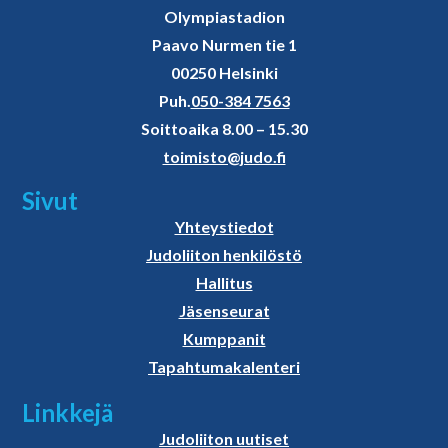
Olympiastadion
Paavo Nurmen tie 1
00250 Helsinki
Puh.
050-384 7563
Soittoaika 8.00 – 15.30
toimisto@judo.fi
Sivut
Yhteystiedot
Judoliiton henkilöstö
Hallitus
Jäsenseurat
Kumppanit
Tapahtumakalenteri
Linkkejä
Judoliiton uutiset