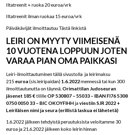
Iltatreenit + ruoka 20 euroa/vrk
Iltatreenit ilman ruokaa 15 euroa/vrk
Päiväkävijät ilmoittautuu Tästä linkistä
LEIRI ON MYYTY VIIMEISENÄ
10 VUOTENA LOPPUUN JOTEN
VARAA
PIAN OMA PAIKKASI
Leiri-ilmoittautuminen tällä sivustolla ja leirimaksu
215
euroa
(sis.leiripaidan)
1.6.2022
mennessä tai kun 300
ilmoittautunutta on täynnä.
Orimattilan Judoseuran
jäsenet 185 €
tilille
OP 530807 – 55033 – IBAN FI76 5308
0750 0050 33 – BIC OKOYFIHH
ja
viestiin SJR 2022 +
Leiriläisen nimi ja seura (erillistä laskua ei lähetetä)
1.6.2022 jälkeen tehdyistä peruutuksista veloitamme 30
euroa ja 21.6.2022 jälkeen koko leirin hinnan