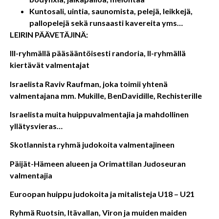
Kuntosali, uintia, saunomista, pelejä, leikkejä,
pallopelejä sekä runsaasti kavereita yms…
LEIRIN PÄÄVETÄJINÄ:
III-ryhmällä pääsääntöisesti randoria, II-ryhmällä
kiertävät valmentajat
Israelista Raviv Raufman, joka toimii yhtenä
valmentajana mm. Mukille, BenDavidille, Rechisterille
Israelista muita huippuvalmentajia ja mahdollinen
yllätysvieras…
Skotlannista ryhmä judokoita valmentajineen
Päijät-Hämeen alueen ja Orimattilan Judoseuran
valmentajia
Euroopan huippu judokoita ja mitalisteja U18 – U21
Ryhmä Ruotsin, Itävallan, Viron ja muiden maiden