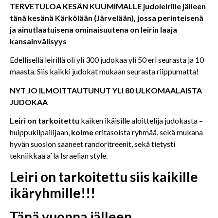
TERVETULOA KESÄN KUUMIMALLE judoleirille jälleen
tänä kesänä Kärkölään (Järvelään), jossa perinteisenä
ja ainutlaatuisena ominaisuutena on leirin laaja
kansainvälisyys
Edellisellä leirillä oli yli 300 judokaa yli 50 eri seurasta ja 10
maasta. Siis kaikki judokat mukaan seurasta riippumatta!
NYT JO ILMOITTAUTUNUT YLI 80 ULKOMAALAISTA
JUDOKAA
Leiri on tarkoitettu
kaiken ikäisille aloittelija judokasta –
huippukilpailijaan,
kolme
eritasoista ryhmää, sekä mukana
hyvän suosion saaneet randoritreenit, sekä tietysti
tekniikkaa a`la Israelian style.
Leiri on tarkoitettu siis kaikille
ikäryhmille!!!
Tänä vuonna jälleen