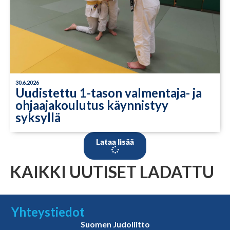
30.6.2026
Uudistettu 1-tason valmentaja- ja
ohjaajakoulutus käynnistyy
syksyllä
Lataa lisää
KAIKKI UUTISET LADATTU
Yhteystiedot
Suomen Judoliitto