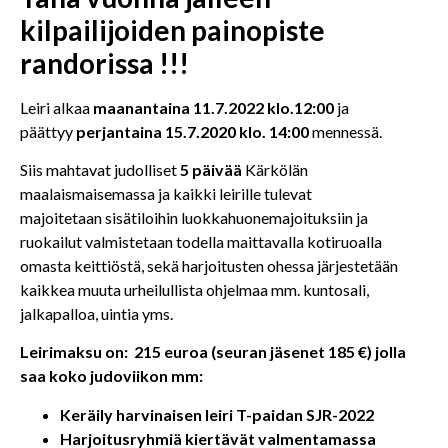
kilpailijoiden painopiste
randorissa !!!
Leiri alkaa
maanantaina
11.7.2022 klo.12:00
ja
päättyy
perjantaina
15.7.2020 klo. 14:00
mennessä.
Siis mahtavat judolliset
5 päivää
Kärkölän
maalaismaisemassa ja kaikki leirille tulevat
majoitetaan sisätiloihin luokkahuonemajoituksiin ja
ruokailut valmistetaan todella maittavalla kotiruoalla
omasta keittiöstä, sekä harjoitusten ohessa järjestetään
kaikkea muuta urheilullista ohjelmaa mm. kuntosali,
jalkapalloa, uintia yms.
Leirimaksu on: 215 euroa (seuran jäsenet 185 €) jolla
saa koko judoviikon mm:
Keräily harvinaisen leiri T-paidan SJR-2022
Harjoitusryhmiä kiertävät valmentamassa