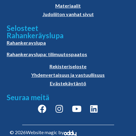
Materiaalit
Judoliiton vanhat sivut
Selosteet
Rahankeräyslupa
Rahankerayslupa
Rahankerayslupa: tilimuutospaatos
Rekisteriseloste
Yhdenvertaisuus ja vastuullisuus
Evästekäytäntö
Seuraa meitä
© 2026
Website magic by