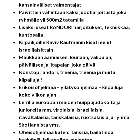
kansainväliset valmentajat
Päivittäin vähintään kaksi judoharjoitusta joka
ryhmälle yli 500m2 tatamilla
Lisäksi useat RANDORI harjoitukset, tekniikkaa,
kuntosalia !
Kilpailijoille Raviv Raufmanin kisatreenit
israelilaisittain !
Maukkaan aamiaisen, lounaan, välipalan,
päivällisen ja iltapalan joka päivä
Nonstop randori, treeniä, treeniä ja muita
kilpailuja !
Erikoisohjelmaa – yllätysohjelmaa – kilpailuja
koko viikon ajan
Leirillä euroopan maiden huippujudokoita ja
junioreita mm. virolaisia, israelilaisia,
itävaltalaisia, tanskalaisia, ruotsalaisia ja ryhmä
Skotlannista yms.
Oheisohjelmaa kuten: Tanssia, bailatinoa,
bodyfixiä, jalkapalloa, melontaa