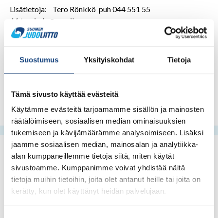
Lisätietoja: Tero Rönkkö puh 044 551 55
44 terojudo@gmail.com
Orimattilan Judoseuralla on oikeus julkaista seuran
tapahtumissa otettuja ja tapahtumiin osallistuvien kuvia,
Suostumus
Yksityiskohdat
Tietoja
sekä videotallenteita omissa julkaisuissaan. Tietosuoja-
asetuksen hyväksyntä ilmoittautumisen yhteydessä.
LEIRISIVUT JA ILMOITTAUTUMINEN TÄSTÄ LINKISTÄ
Tämä sivusto käyttää evästeitä
Käytämme evästeitä tarjoamamme sisällön ja mainosten
räätälöimiseen, sosiaalisen median ominaisuuksien
tukemiseen ja kävijämäärämme analysoimiseen. Lisäksi
jaamme sosiaalisen median, mainosalan ja analytiikka-
alan kumppaneillemme tietoja siitä, miten käytät
sivustoamme. Kumppanimme voivat yhdistää näitä
tietoja muihin tietoihin, joita olet antanut heille tai joita on
kerätty, kun olet käyttänyt heidän palvelujaan.
Suostumuksen