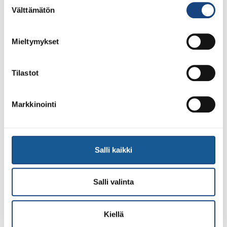
Välttämätön
valinta
Mieltymykset
Tilastot
Markkinointi
28.7.2026
Uudet lisenssit ostettavissa
1.8.2026 alkaen
Salli kaikki
Voit 1.8.2026 lähtien ostaa Judoliiton lisenssin kaudelle
1.8.2026 – 31.7.2027 Suomisportissa. Uuden kauden
lisenssit eivät siis [...]
Salli valinta
Kiellä