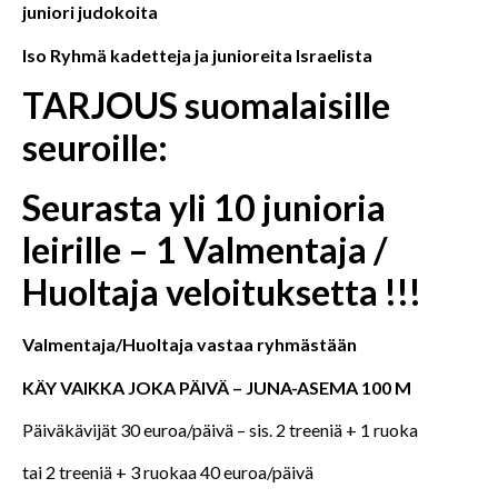
juniori judokoita
Iso Ryhmä kadetteja ja junioreita Israelista
TARJOUS suomalaisille
seuroille:
Seurasta yli 10 junioria
leirille – 1 Valmentaja /
Huoltaja veloituksetta !!!
Valmentaja/Huoltaja vastaa ryhmästään
KÄY VAIKKA JOKA PÄIVÄ – JUNA-ASEMA 100 M
Päiväkävijät 30 euroa/päivä – sis. 2 treeniä + 1 ruoka
tai 2 treeniä + 3 ruokaa 40 euroa/päivä