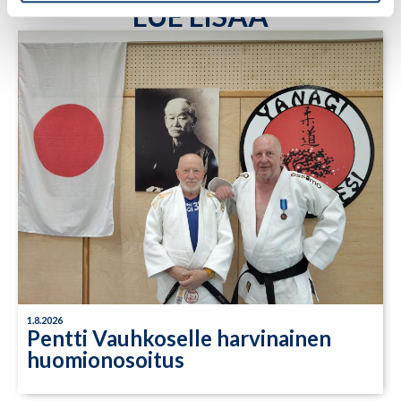
LUE LISÄÄ
1.8.2026
Pentti Vauhkoselle harvinainen
huomionosoitus