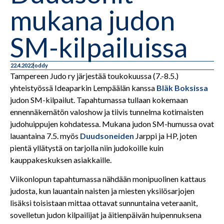
mukana judon
SM-kilpailuissa
22.4.2022
oddy
Tampereen Judo ry järjestää toukokuussa (7.-8.5.)
yhteistyössä Ideaparkin Lempäälän kanssa
Bläk Boksissa
judon SM-kilpailut. Tapahtumassa tullaan kokemaan
ennennäkemätön valoshow ja tiivis tunnelma kotimaisten
judohuippujen kohdatessa.
Mukana judon SM-humussa ovat
lauantaina 7.5. myös
Duudsoneiden
Jarppi ja HP, joten
pientä yllätystä on tarjolla niin judokoille kuin
kauppakeskuksen asiakkaille.
Viikonlopun tapahtumassa nähdään monipuolinen kattaus
judosta, kun lauantain naisten ja miesten yksilösarjojen
lisäksi toisistaan mittaa ottavat sunnuntaina veteraanit,
sovelletun judon kilpailijat ja äitienpäivän huipennuksena