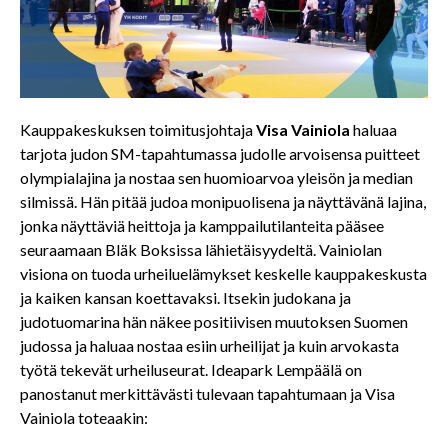
Kauppakeskuksen toimitusjohtaja
Visa Vainiola
haluaa
tarjota judon SM-tapahtumassa judolle arvoisensa puitteet
olympialajina ja nostaa sen huomioarvoa yleisön ja median
silmissä. Hän pitää judoa monipuolisena ja näyttävänä lajina,
jonka näyttäviä heittoja ja kamppailutilanteita pääsee
seuraamaan Bläk Boksissa lähietäisyydeltä. Vainiolan
visiona on tuoda urheiluelämykset keskelle kauppakeskusta
ja kaiken kansan koettavaksi. Itsekin judokana ja
judotuomarina hän näkee positiivisen muutoksen Suomen
judossa ja haluaa nostaa esiin urheilijat ja kuin arvokasta
työtä tekevät urheiluseurat. Ideapark Lempäälä on
panostanut merkittävästi tulevaan tapahtumaan ja Visa
Vainiola toteaakin: