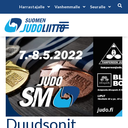
Harrastajalle
Vanhemmalle
Seuralle
Duudsonit