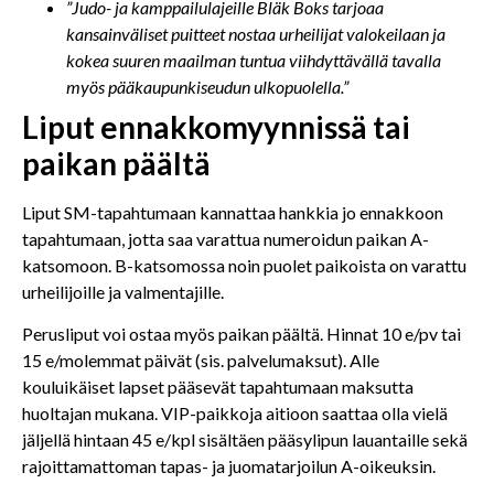
”Judo- ja kamppailulajeille Bläk Boks tarjoaa
kansainväliset puitteet nostaa urheilijat valokeilaan ja
kokea suuren maailman tuntua viihdyttävällä tavalla
myös pääkaupunkiseudun ulkopuolella.”
Liput ennakkomyynnissä tai
paikan päältä
Liput SM-tapahtumaan kannattaa hankkia jo ennakkoon
tapahtumaan, jotta saa varattua numeroidun paikan A-
katsomoon. B-katsomossa noin puolet paikoista on varattu
urheilijoille ja valmentajille.
Perusliput voi ostaa myös paikan päältä. Hinnat 10 e/pv tai
15 e/molemmat päivät (sis. palvelumaksut). Alle
kouluikäiset lapset pääsevät tapahtumaan maksutta
huoltajan mukana. VIP-paikkoja aitioon saattaa olla vielä
jäljellä hintaan 45 e/kpl sisältäen pääsylipun lauantaille sekä
rajoittamattoman tapas- ja juomatarjoilun A-oikeuksin.