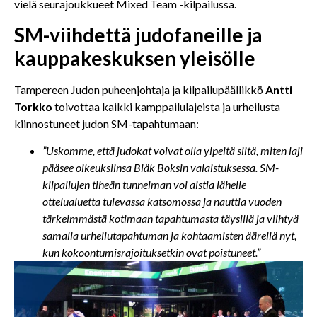
vielä seurajoukkueet Mixed Team -kilpailussa.
SM-viihdettä judofaneille ja
kauppakeskuksen yleisölle
Tampereen Judon puheenjohtaja ja kilpailupäällikkö
Antti
Torkko
toivottaa kaikki kamppailulajeista ja urheilusta
kiinnostuneet judon SM-tapahtumaan:
”Uskomme, että judokat voivat olla ylpeitä siitä, miten laji
pääsee oikeuksiinsa Bläk Boksin valaistuksessa. SM-
kilpailujen tiheän tunnelman voi aistia lähelle
ottelualuetta tulevassa katsomossa ja nauttia vuoden
tärkeimmästä kotimaan tapahtumasta täysillä ja viihtyä
samalla urheilutapahtuman ja kohtaamisten äärellä nyt,
kun kokoontumisrajoituksetkin ovat poistuneet.”