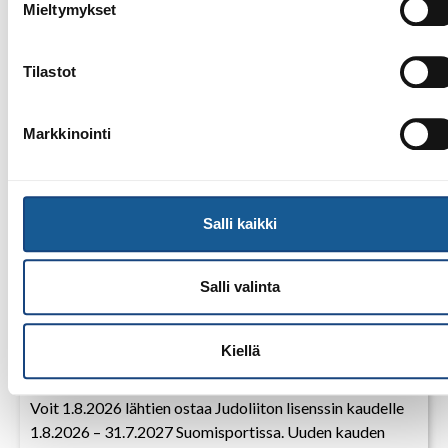
Mieltymykset
Tilastot
Markkinointi
Salli kaikki
Salli valinta
28.7.2026
Uudet lisenssit ostettavissa
Kiellä
1.8.2026 alkaen
Voit 1.8.2026 lähtien ostaa Judoliiton lisenssin kaudelle
1.8.2026 – 31.7.2027 Suomisportissa. Uuden kauden