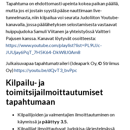
Tapahtuma on ehdottomasti upeinta kokea paikan päällä,
mutta jos ei jostain syystä pääse nauttimaan live-
tunnelmasta, niin kilpailua voi seurata Judoliiton Youtube-
kanavalla, jossa päälähetyksen selostamisesta vastaavat
huippujudoka Samuli Viitanen ja yhteistyössä Valtteri
Pajusen kanssa. Kanavat löytyvät osoitteesta:
https://www.youtube.com/playlist?list=PL9UJc-
JUUjay6PqT_7H5K64-DkW8J0Am8
Julkaisuvapaa tapahtumatraileri (Ideapark Oy, © Striimus
Oy)
https://youtu.be/dQvT3_bvPpc
Kilpailu- ja
toimitsijailmoittautumiset
tapahtumaan
Kilpailijoiden ja valmentajien ilmoittautuminen on
käynnissä ja
päättyy 3.5.
Kilpailijat ilmoittautuvat Judokisa-järjestelmässä