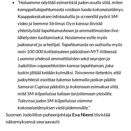
”Haluamme näyttää esimerkkiä judon avulla siitä, miten
kamppailutapahtumasta voidaan luoda kokonaiselämys.
Kauppakeskuksen infotauluilla ja screenillä pyörii SM-
video ja teemme Striimus Oy:n kanssa tiivistä
yhteistyöstä tapahtumashown ja ammattimaisten live-
lähetysten tuottamiseksi. Nostamme esille myös
judoseurat ja urheilijat. Tapahtumasta on uutisoitu myös
noin 100 000 kotitalouteen pääsiäisen NYT-liitteessä.
Luomme yhdessä ammattilaisten sekä seurojen ja
Judoliiton vapaaehtoisten kanssa tapahtuman, joka
tuskin jättää ketään kylmäksi. Toivomme tietenkin, että
judoyhteisö osoittaa tukensa tulemalla paikan päälle.
Samurai Cupissa päästiin jo kokemaan esimakua siitä,
mitä SM-kilpailuissa tullaan tarjoilemaan yleisölle.
Tulevissa judon SM-kilpailuissa viemme
kokonaiselämyksen vielä pidemmälle.”
Suomen Judoliiton puheenjohtaja
Esa Niemi
tiivistää
näkemyksensä seuraavasti: