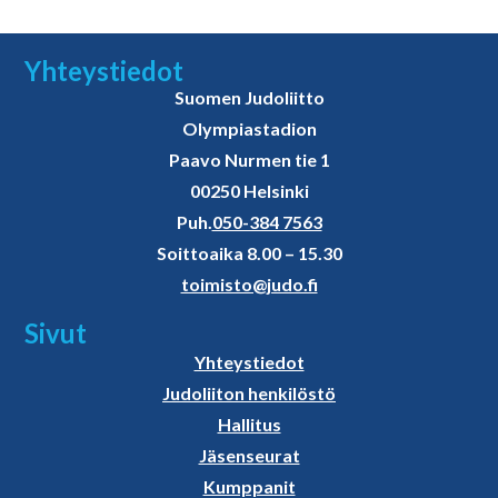
Yhteystiedot
Suomen Judoliitto
Olympiastadion
Paavo Nurmen tie 1
00250 Helsinki
Puh.
050-384 7563
Soittoaika 8.00 – 15.30
toimisto@judo.fi
Sivut
Yhteystiedot
Judoliiton henkilöstö
Hallitus
Jäsenseurat
Kumppanit