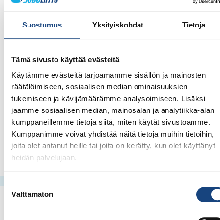
Aikuisten yksilökilpailut 7.5.
SM_kisat_KUTSU_yksilokilpailu_päivitetty_22.4.2022
Suostumus
Yksityiskohdat
Tietoja
Veteraanit 8.5.
SM_KUTSU_Veteraanit_8.5.2022_IDEAPARK_päivitetty_22.4
Tämä sivusto käyttää evästeitä
Sovellettu judo 8.5.
SM_KUTSU_Sovellettu
judo_8.5.2022_IDEAPARK_päivitetty_22.4.2022
Käytämme evästeitä tarjoamamme sisällön ja mainosten
räätälöimiseen, sosiaalisen median ominaisuuksien
Joukkuekilpailu 8.5.
SM_KUTSU_Mixed Team
tukemiseen ja kävijämäärämme analysoimiseen. Lisäksi
2022_IDEAPARK_8.5._päivitetty 21.4.2022
jaamme sosiaalisen median, mainosalan ja analytiikka-alan
kumppaneillemme tietoja siitä, miten käytät sivustoamme.
Kumppanimme voivat yhdistää näitä tietoja muihin tietoihin,
joita olet antanut heille tai joita on kerätty, kun olet käyttänyt
heidän palvelujaan.
Suostumuksen
Välttämätön
valinta