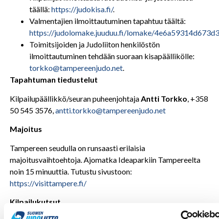
täällä:
https://judokisa.fi/
.
Valmentajien ilmoittautuminen tapahtuu täältä:
https://judolomake.juuduu.fi/lomake/4e6a59314d673d
Toimitsijoiden ja Judoliiton henkilöstön
ilmoittautuminen tehdään suoraan kisapäällikölle:
torkko@tampereenjudo.net
.
Tapahtuman tiedustelut
Kilpailupäällikkö/seuran puheenjohtaja
Antti Torkko
, +358
50 545 3576,
antti.torkko@tampereenjudo.net
Majoitus
Tampereen seudulla on runsaasti erilaisia
majoitusvaihtoehtoja. Ajomatka Ideaparkiin Tampereelta
noin 15 minuuttia. Tutustu sivustoon:
https://visittampere.fi/
Kilpailukutsut