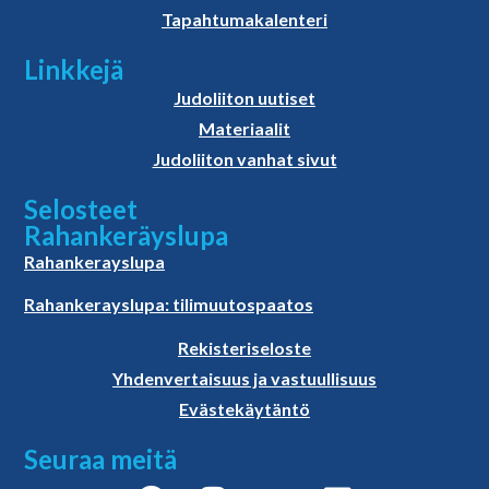
Tapahtumakalenteri
Linkkejä
Judoliiton uutiset
Materiaalit
Judoliiton vanhat sivut
Selosteet
Rahankeräyslupa
Rahankerayslupa
Rahankerayslupa: tilimuutospaatos
Rekisteriseloste
Yhdenvertaisuus ja vastuullisuus
Evästekäytäntö
Seuraa meitä