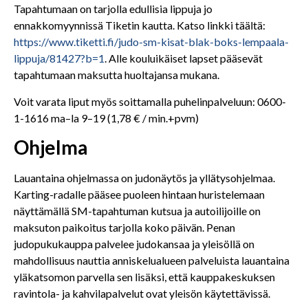
Tapahtumaan on tarjolla edullisia lippuja jo
ennakkomyynnissä Tiketin kautta. Katso linkki täältä:
https://www.tiketti.fi/judo-sm-kisat-blak-boks-lempaala-
lippuja/81427?b=1
. Alle kouluikäiset lapset pääsevät
tapahtumaan maksutta huoltajansa mukana.
Voit varata liput myös soittamalla puhelinpalveluun: 0600-
1-1616 ma–la 9–19 (1,78 € / min.+pvm)
Ohjelma
Lauantaina ohjelmassa on judonäytös ja yllätysohjelmaa.
Karting-radalle pääsee puoleen hintaan huristelemaan
näyttämällä SM-tapahtuman kutsua ja autoilijoille on
maksuton paikoitus tarjolla koko päivän. Penan
judopukukauppa palvelee judokansaa ja yleisöllä on
mahdollisuus nauttia anniskelualueen palveluista lauantaina
yläkatsomon parvella sen lisäksi, että kauppakeskuksen
ravintola- ja kahvilapalvelut ovat yleisön käytettävissä.