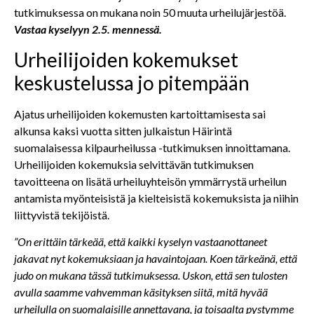
tutkimuksessa on mukana noin 50 muuta urheilujärjestöä.
Vastaa kyselyyn 2.5. mennessä.
Urheilijoiden kokemukset
keskustelussa jo pitempään
Ajatus urheilijoiden kokemusten kartoittamisesta sai
alkunsa kaksi vuotta sitten julkaistun Häirintä
suomalaisessa kilpaurheilussa -tutkimuksen innoittamana.
Urheilijoiden kokemuksia selvittävän tutkimuksen
tavoitteena on lisätä urheiluyhteisön ymmärrystä urheilun
antamista myönteisistä ja kielteisistä kokemuksista ja niihin
liittyvistä tekijöistä.
”On erittäin tärkeää, että kaikki kyselyn vastaanottaneet
jakavat nyt kokemuksiaan ja havaintojaan. Koen tärkeänä, että
judo on mukana tässä tutkimuksessa. Uskon, että sen tulosten
avulla saamme vahvemman käsityksen siitä, mitä hyvää
urheilulla on suomalaisille annettavana, ja toisaalta pystymme