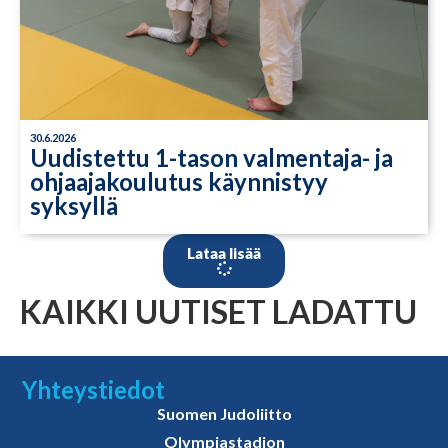
30.6.2026
Uudistettu 1-tason valmentaja- ja
ohjaajakoulutus käynnistyy
syksyllä
Lataa lisää
KAIKKI UUTISET LADATTU
Yhteystiedot
Suomen Judoliitto
Olympiastadion