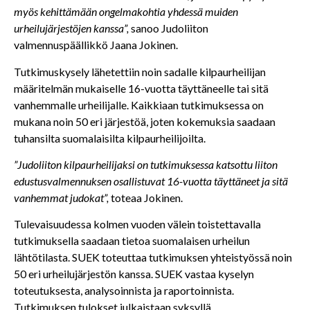
myös kehittämään ongelmakohtia yhdessä muiden
urheilujärjestöjen kanssa”,
sanoo Judoliiton
valmennuspäällikkö Jaana Jokinen.
Tutkimuskysely lähetettiin noin sadalle kilpaurheilijan
määritelmän mukaiselle 16-vuotta täyttäneelle tai sitä
vanhemmalle urheilijalle. Kaikkiaan tutkimuksessa on
mukana noin 50 eri järjestöä, joten kokemuksia saadaan
tuhansilta suomalaisilta kilpaurheilijoilta.
”Judoliiton kilpaurheilijaksi on tutkimuksessa katsottu liiton
edustusvalmennuksen osallistuvat 16-vuotta täyttäneet ja sitä
vanhemmat judokat”,
toteaa Jokinen.
Tulevaisuudessa kolmen vuoden välein toistettavalla
tutkimuksella saadaan tietoa suomalaisen urheilun
lähtötilasta. SUEK toteuttaa tutkimuksen yhteistyössä noin
50 eri urheilujärjestön kanssa. SUEK vastaa kyselyn
toteutuksesta, analysoinnista ja raportoinnista.
Tutkimuksen tulokset julkaistaan syksyllä.