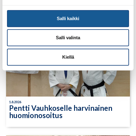
Salli kaikki
Salli valinta
Kiellä
1.8.2026
Pentti Vauhkoselle harvinainen
huomionosoitus