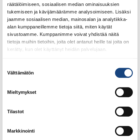
räätälöimiseen, sosiaalisen median ominaisuuksien
tukemiseen ja kävijämäärämme analysoimiseen. Lisäksi
jaamme sosiaalisen median, mainosalan ja analytiikka-
alan kumppaneillemme tietoja siitä, miten käytät
sivustoamme. Kumppanimme voivat yhdistää näitä
tietoja muihin tietoihin, joita olet antanut heille tai joita on
kerätty, kun olet käyttänyt heidän palvelujaan.
28.7.2026
Suostumuksen
Uudet lisenssit ostettavissa
Välttämätön
valinta
1.8.2026 alkaen
Voit 1.8.2026 lähtien ostaa Judoliiton lisenssin kaudelle
Mieltymykset
1.8.2026 – 31.7.2027 Suomisportissa. Uuden kauden
lisenssit eivät siis [...]
Tilastot
Markkinointi
LUE LISÄÄ