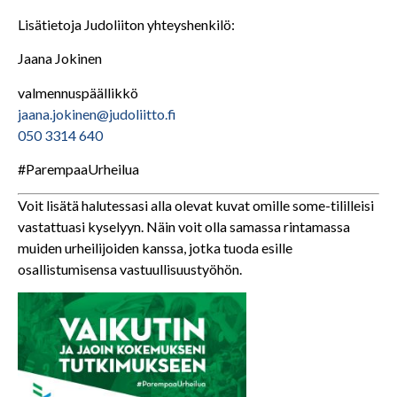
Lisätietoja Judoliiton yhteyshenkilö:
Jaana Jokinen
valmennuspäällikkö
jaana.jokinen@judoliitto.fi
050 3314 640
#ParempaaUrheilua
Voit lisätä halutessasi alla olevat kuvat omille some-tililleisi
vastattuasi kyselyyn. Näin voit olla samassa rintamassa
muiden urheilijoiden kanssa, jotka tuoda esille
osallistumisensa vastuullisuustyöhön.