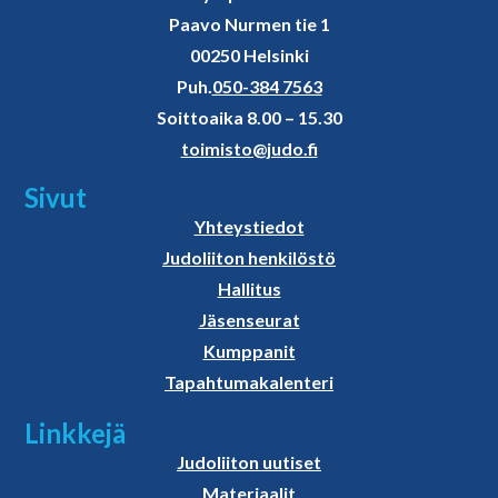
Paavo Nurmen tie 1
00250 Helsinki
Puh.
050-384 7563
Soittoaika 8.00 – 15.30
toimisto@judo.fi
Sivut
Yhteystiedot
Judoliiton henkilöstö
Hallitus
Jäsenseurat
Kumppanit
Tapahtumakalenteri
Linkkejä
Judoliiton uutiset
Materiaalit