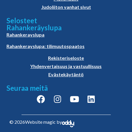
Judoliiton vanhat sivut
Selosteet
Rahankeräyslupa
Rahankerayslupa
Rahankerayslupa: tilimuutospaatos
Rekisteriseloste
Yhdenvertaisuus ja vastuullisuus
Evästekäytäntö
Seuraa meitä
© 2026
Website magic by