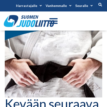
Harrastajalle
Vanhemmalle
Seuralle
Kevään seuraava