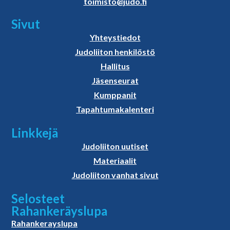
toimisto@judo.fi
Sivut
Yhteystiedot
Judoliiton henkilöstö
Hallitus
Jäsenseurat
Kumppanit
Tapahtumakalenteri
Linkkejä
Judoliiton uutiset
Materiaalit
Judoliiton vanhat sivut
Selosteet
Rahankeräyslupa
Rahankerayslupa