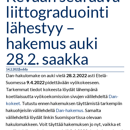
liittograduointi
lähestyy –
hakemus auki
28.2. saakka
14.2.2022
oddy
Dan-hakulomake on auki vielä
28.2.2022
asti Etelä-
Suomessa
9.4.2022
pidettävään vyökokeeseen.
Tarkemmat tiedot kokeesta löydät lähempänä
koetilaisuutta vyökoekomission sivujen välilehdeltä
Dan-
kokeet.
Tutustu ennen hakemuksen täyttämistä tarkempiin
hakuohjeisiin välilehdellä
Dan-hakemus.
Sama
lta
välilehdeltä löydät linkin Suomisportissa olevaan
hakulomakkeen. Voit täyttää hakemuksen jo nyt, vaikka et