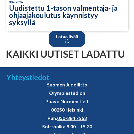
30.6.2026
Uudistettu 1-tason valmentaja- ja
ohjaajakoulutus käynnistyy
syksyllä
Lataa lisää
KAIKKI UUTISET LADATTU
Yhteystiedot
Suomen Judoliitto
Olympiastadion
Paavo Nurmen tie 1
00250 Helsinki
Puh.
050-384 7563
Soittoaika 8.00 – 15.30