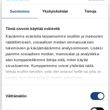
Suostumus
Yksityiskohdat
Tietoja
Tämä sivusto käyttää evästeitä
Käytämme evästeitä tarjoamamme sisällön ja mainosten
räätälöimiseen, sosiaalisen median ominaisuuksien
23.7.2026
tukemiseen ja kävijämäärämme analysoimiseen. Lisäksi
Tuomariraportti Swedish A-Judo/VI
jaamme sosiaalisen median, mainosalan ja analytiikka-
Open 2026, 14.-17.5.2026,
alan kumppaneillemme tietoja siitä, miten käytät
Lindesberg, Ruotsi
sivustoamme. Kumppanimme voivat yhdistää näitä
tietoja muihin tietoihin, joita olet antanut heille tai joita on
kerätty, kun olet käyttänyt heidän palvelujaan.
Suostumuksen
Välttämätön
valinta