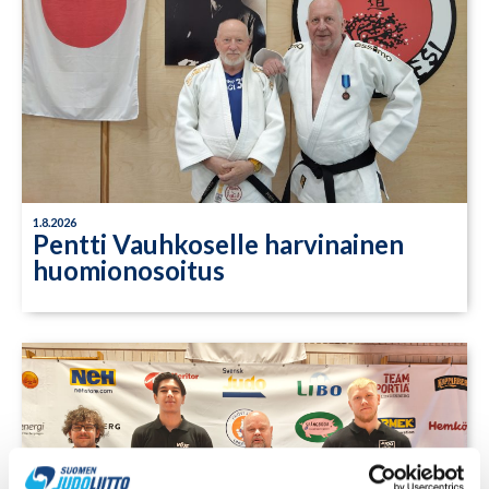
1.8.2026
Pentti Vauhkoselle harvinainen
huomionosoitus