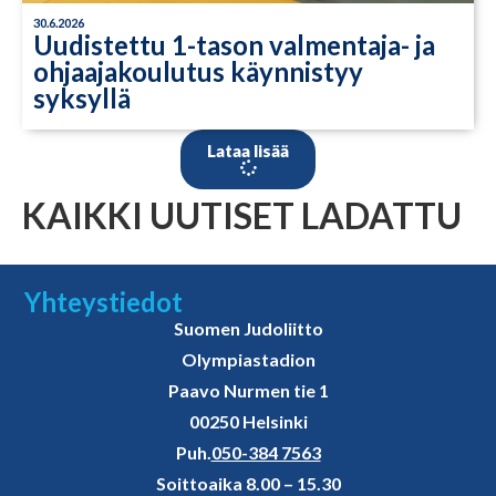
30.6.2026
Uudistettu 1-tason valmentaja- ja
ohjaajakoulutus käynnistyy
syksyllä
Lataa lisää
KAIKKI UUTISET LADATTU
Yhteystiedot
Suomen Judoliitto
Olympiastadion
Paavo Nurmen tie 1
00250 Helsinki
Puh.
050-384 7563
Soittoaika 8.00 – 15.30