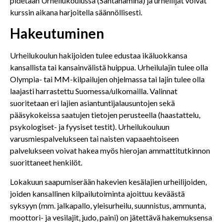
pidetään Urheilukoulussa (Santahamina) ja urheilijat voivat
kurssin aikana harjoitella säännöllisesti.
Hakeutuminen
Urheilukoulun hakijoiden tulee edustaa ikäluokkansa
kansallista tai kansainvälistä huippua. Urheilulajin tulee olla
Olympia- tai MM-kilpailujen ohjelmassa tai lajin tulee olla
laajasti harrastettu Suomessa/ulkomailla. Valinnat
suoritetaan eri lajien asiantuntijalausuntojen sekä
pääsykokeissa saatujen tietojen perusteella (haastattelu,
psykologiset- ja fyysiset testit). Urheilukouluun
varusmiespalvelukseen tai naisten vapaaehtoiseen
palvelukseen voivat hakea myös hierojan ammattitutkinnon
suorittaneet henkilöt.
Lokakuun saapumiserään hakevien kesälajien urheilijoiden,
joiden kansallinen kilpailutoiminta ajoittuu keväästä
syksyyn (mm. jalkapallo, yleisurheilu, suunnistus, ammunta,
moottori- ja vesilajit, judo, paini) on jätettävä hakemuksensa