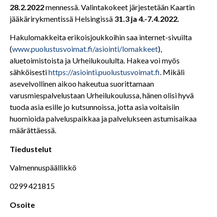
28.2.2022
mennessä. Valintakokeet järjestetään Kaartin
jääkärirykmentissä Helsingissä
31.3 ja 4.-7.4.2022.
Hakulomakkeita erikoisjoukkoihin saa internet-sivuilta
(
www.puolustusvoimat.fi/asiointi/lomakkeet
),
aluetoimistoista ja Urheilukoululta. Hakea voi myös
sähköisesti
https://asiointi.puolustusvoimat.fi
. Mikäli
asevelvollinen aikoo hakeutua suorittamaan
varusmiespalvelustaan Urheilukoulussa, hänen olisi hyvä
tuoda asia esille jo kutsunnoissa, jotta asia voitaisiin
huomioida palveluspaikkaa ja palvelukseen astumisaikaa
määrättäessä.
Tiedustelut
Valmennuspäällikkö
0299 421815
Osoite