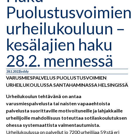
Puolustusvoimien
urheilukouluun –
kesälajien haku
28.2. mennessä
28.1.2022
oddy
VARUSMIESPALVELUS PUOLUSTUSVOIMIEN
URHEILUKOULUSSA SANTAHAMINASSA HELSINGISSÄ
Urheilukoulun tehtävänä on antaa
varusmiespalvelusta tai naisten vapaaehtoista
palvelusta suorittaville motivoituneille ja lahjakkaille
urheilijoille mahdollisuus toteuttaa sotilaskoulutuksen
ohessa systemaattista valmentautumista.
Urheilukoulussa on palvellut jo 7200 urheilijaa 59:stä eri