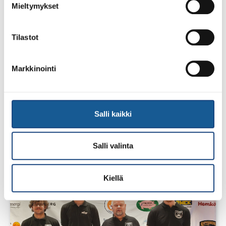
Mieltymykset
Tilastot
Markkinointi
1.8.2026
Salli kaikki
Pentti Vauhkoselle harvinainen
huomionosoitus
Salli valinta
Kiellä