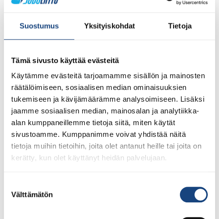
Suostumus
Yksityiskohdat
Tietoja
28.7.2026
Uudet lisenssit ostettavissa
Tämä sivusto käyttää evästeitä
1.8.2026 alkaen
Käytämme evästeitä tarjoamamme sisällön ja mainosten
Voit 1.8.2026 lähtien ostaa Judoliiton lisenssin kaudelle
räätälöimiseen, sosiaalisen median ominaisuuksien
1.8.2026 – 31.7.2027 Suomisportissa. Uuden kauden
tukemiseen ja kävijämäärämme analysoimiseen. Lisäksi
lisenssit eivät siis [...]
jaamme sosiaalisen median, mainosalan ja analytiikka-
alan kumppaneillemme tietoja siitä, miten käytät
sivustoamme. Kumppanimme voivat yhdistää näitä
tietoja muihin tietoihin, joita olet antanut heille tai joita on
LUE LISÄÄ
kerätty, kun olet käyttänyt heidän palvelujaan.
Suostumuksen
Välttämätön
valinta