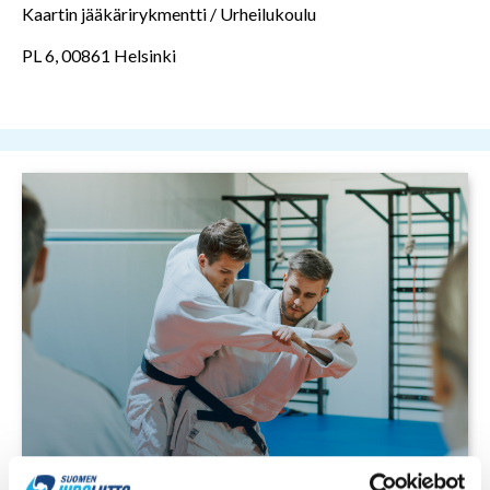
Kaartin jääkärirykmentti / Urheilukoulu
PL 6, 00861 Helsinki