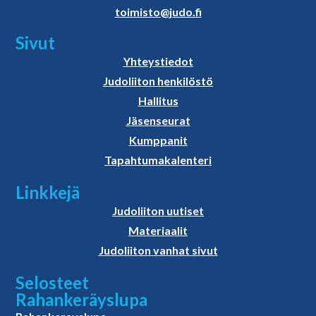
toimisto@judo.fi
Sivut
Yhteystiedot
Judoliiton henkilöstö
Hallitus
Jäsenseurat
Kumppanit
Tapahtumakalenteri
Linkkejä
Judoliiton uutiset
Materiaalit
Judoliiton vanhat sivut
Selosteet
Rahankeräyslupa