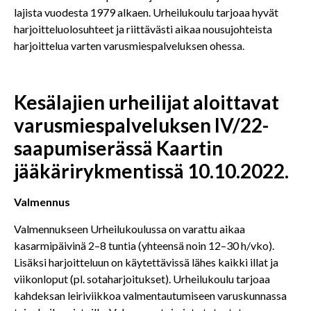
lajista vuodesta 1979 alkaen. Urheilukoulu tarjoaa hyvät
harjoitteluolosuhteet ja riittävästi aikaa nousujohteista
harjoittelua varten varusmiespalveluksen ohessa.
Kesälajien urheilijat aloittavat
varusmiespalveluksen IV/22-
saapumiserässä Kaartin
jääkärirykmentissä
10.10.2022.
Valmennus
Valmennukseen Urheilukoulussa on varattu aikaa
kasarmipäivinä 2–8 tuntia (yhteensä noin 12–30 h/vko).
Lisäksi harjoitteluun on käytettävissä lähes kaikki illat ja
viikonloput (pl. sotaharjoitukset). Urheilukoulu tarjoaa
kahdeksan leiriviikkoa valmentautumiseen varuskunnassa