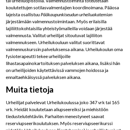
tai urheiluopistoilla. Valmennustoiminta toteutetaan
koulutettujen sotilasvalmentajien koordinoimana. Pääosa
lajeista osallistuu
Pääkaupunkiseudun urheiluakatemian
järjestämään valmennustoimintaan. Myös erilaisilla
lajiliittokohtaisilla yhteistyömalleilla voidaan järjestää
valmennusta. Valitut urheilijat sitoutuvat lajiliiton
valmennukseen. Urheilukouluun valitut suorittavat
valmennuskurssin palveluksensa aikana. Urheilukoulun oma
fysioterapeutti tekee urheilijoille
lihastasapainokartoituksen palveluksen aikana, lisäksi hän
on urheilijoiden käytettävissä vammojen hoidossa ja
ennaltaehkäisyssä palveluksen aikana.
Muita tietoja
Urheilijat palvelevat Urheilukoulussa joko 347 vrk tai 165
vrk. Heidät koulutetaan aliupseereiksi ja miehistöön
tiedustelutehtäviin. Parhaiten menestyneet saavat
reserviupseerikoulutuksen. Myös reserviupseerikurssi