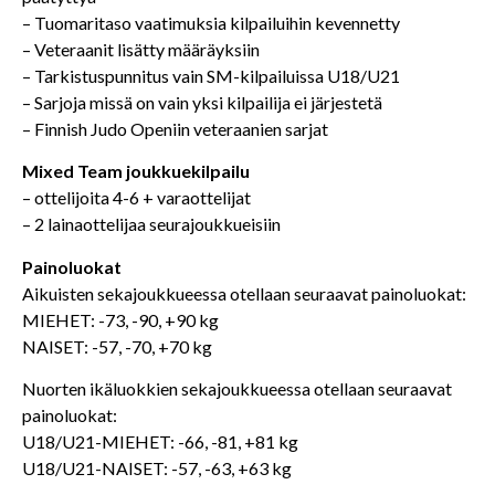
– Tuomaritaso vaatimuksia kilpailuihin kevennetty
– Veteraanit lisätty määräyksiin
– Tarkistuspunnitus vain SM-kilpailuissa U18/U21
– Sarjoja missä on vain yksi kilpailija ei järjestetä
– Finnish Judo Openiin veteraanien sarjat
Mixed Team joukkuekilpailu
– ottelijoita 4-6 + varaottelijat
– 2 lainaottelijaa seurajoukkueisiin
Painoluokat
Aikuisten sekajoukkueessa otellaan seuraavat painoluokat:
MIEHET: -73, -90, +90 kg
NAISET: -57, -70, +70 kg
Nuorten ikäluokkien sekajoukkueessa otellaan seuraavat
painoluokat:
U18/U21-MIEHET: -66, -81, +81 kg
U18/U21-NAISET: -57, -63, +63 kg