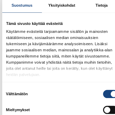
Suostumus
Yksityiskohdat
Tietoja
Tämä sivusto käyttää evästeitä
Käytämme evästeitä tarjoamamme sisällön ja mainosten
räätälöimiseen, sosiaalisen median ominaisuuksien
23.7.2026
tukemiseen ja kävijämäärämme analysoimiseen. Lisäksi
Tuomariraportti Swedish A-Judo/VI
jaamme sosiaalisen median, mainosalan ja analytiikka-alan
Open 2026, 14.-17.5.2026,
kumppaneillemme tietoja siitä, miten käytät sivustoamme.
Lindesberg, Ruotsi
Kumppanimme voivat yhdistää näitä tietoja muihin tietoihin,
joita olet antanut heille tai joita on kerätty, kun olet käyttänyt
heidän palvelujaan.
Suostumuksen
Välttämätön
valinta
Mieltymykset