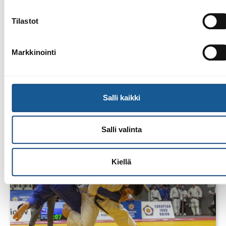
Tilastot
Markkinointi
13.7.2026
Yksittäisiä otteluvoittoja Paksin
alle 21-vuotiaiden European
Cupista
Salli kaikki
Salli valinta
Kiellä