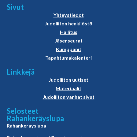
Sivut
Yhteystiedot
Judoliiton henkilöstö
Hallitus
Jäsenseurat
Kumppanit
Tapahtumakalenteri
Linkkejä
Judoliiton uutiset
Materiaalit
Judoliiton vanhat sivut
Selosteet
Rahankeräyslupa
Rahankerayslupa