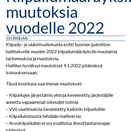
muutoksia
vuodelle 2022
13.1.2022
oddy
Kilpailu- ja sääntövaliokunta esitti Suomen judoliiton
hallitukselle vuoden 2022 kilpailumääräyksiin muutamia
tarkennuksia ja muutoksia.
Hallitus hyväksyi muutokset 9.1.2022 pitämässä
kokouksessaan.
Tässä koottuna suurimmat muutokset:
– Kilpailujen järjestämis ehtoja kevennetty, järjestäjille
annettu vapaammat oikeudet toimia
– Vyö vaatimuksia kevennetty kaikkiin kilpailuihin
– Kilpailukutsusta tehdään malliversio
– Arvokilpailuihin ei voi osallistua ilmoittautumisajan
päätyttyä