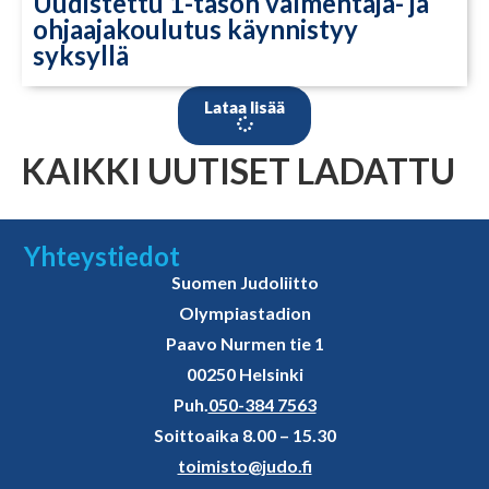
Uudistettu 1-tason valmentaja- ja
ohjaajakoulutus käynnistyy
syksyllä
Lataa lisää
KAIKKI UUTISET LADATTU
Yhteystiedot
Suomen Judoliitto
Olympiastadion
Paavo Nurmen tie 1
00250 Helsinki
Puh.
050-384 7563
Soittoaika 8.00 – 15.30
toimisto@judo.fi