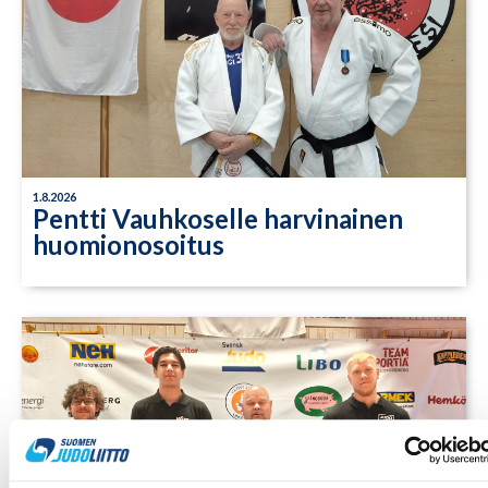
1.8.2026
Pentti Vauhkoselle harvinainen
huomionosoitus