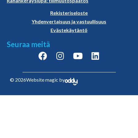
Rahankerayslupa: tilimuutospaatos
Rekisteriseloste
Yhdenvertaisuus ja vastuullisuus
Evästekäytäntö
Seuraa meitä
© 2026
Website magic by