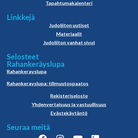
Tapahtumakalenteri
Linkkejä
Judoliiton uutiset
Materiaalit
Judoliiton vanhat sivut
Selosteet
Rahankeräyslupa
Rahankerayslupa
Rahankerayslupa: tilimuutospaatos
Rekisteriseloste
Yhdenvertaisuus ja vastuullisuus
Evästekäytäntö
Seuraa meitä