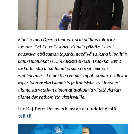
Finnish Judo Openin tuomaritarkkailijana toimi kv-
tuomari Kaj-Peter Pesonen. Kilpailupäivä oli sikäli
haastava, että saman tapahtumapäivän aikana kilpailtiin
kaikki ikäluokat U15 -ikäisistä aikuisiin saakka. Tämä
tarkoitti, että kilpailuajat ja säännötkin hieman
vaihtelivat eri ikäluokkien välillä. Tapahtumaan osallistui
myös tuomareita Islannista ja Ruotsista. Tulkinnat eri
tilanteista vaativat diplomatiataitoja ja yllättävienkin
tilanteiden ratkomista yhteispelillä.
Lue Kaj-Peter Pesosen haastattelu Judolehdestä
täältä.