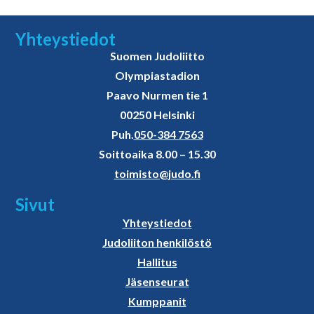
Yhteystiedot
Suomen Judoliitto
Olympiastadion
Paavo Nurmen tie 1
00250 Helsinki
Puh.
050-384 7563
Soittoaika 8.00 – 15.30
toimisto@judo.fi
Sivut
Yhteystiedot
Judoliiton henkilöstö
Hallitus
Jäsenseurat
Kumppanit