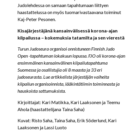
Judolehdessa on samaan tapahtumaan liittyen
haastattelussa on myös tuomarivastaavana toiminut
Kaj-Peter Pesonen.
Kisajärjestäjänä kansainvälisessä korona-ajan
kilpailussa – kokemuksia tatamilta ja sen vierestä
Turun Judoseura organisoi onnistuneen Finnish Judo
Open -tapahtuman lokakuun lopussa. FJO oli korona-ajan
ensimmäinen kansainvälinen kilpailutapahtuma
Suomessa ja osallistujia oli 8 maasta ja 33 eri
judoseurasta. Lue artikkelista järjestäjän vaiheita
kilpailun organisoinnista, lääkintätiimin toiminnasta ja
hauskoista sattumuksista.
Kirjoittajat: Kari Matikka, Kari Laaksonen ja Teemu
Ahola (haastattelijana Taina Saha)
Kuvat: Risto Saha, Taina Saha, Erik Söderlund, Kari
Laaksonen ja Lassi Luoto