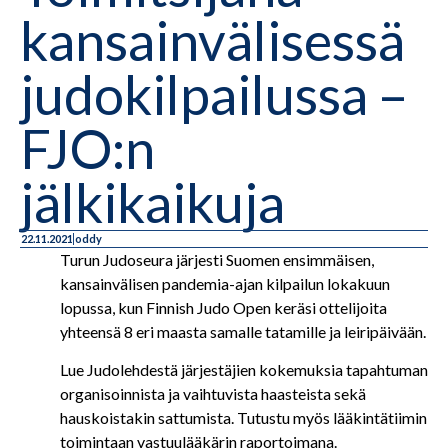
kansainvälisessä
judokilpailussa –
FJO:n
jälkikaikuja
22.11.2021
oddy
Turun Judoseura järjesti Suomen ensimmäisen,
kansainvälisen pandemia-ajan kilpailun lokakuun
lopussa, kun Finnish Judo Open keräsi ottelijoita
yhteensä 8 eri maasta samalle tatamille ja leiripäivään.
Lue Judolehdestä järjestäjien kokemuksia tapahtuman
organisoinnista ja vaihtuvista haasteista sekä
hauskoistakin sattumista. Tutustu myös lääkintätiimin
toimintaan vastuulääkärin raportoimana.