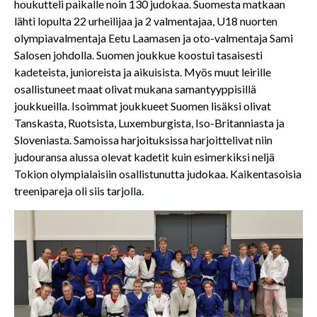
houkutteli paikalle noin 130 judokaa. Suomesta matkaan
lähti lopulta 22 urheilijaa ja 2 valmentajaa, U18 nuorten
olympiavalmentaja Eetu Laamasen ja oto-valmentaja Sami
Salosen johdolla. Suomen joukkue koostui tasaisesti
kadeteista, junioreista ja aikuisista. Myös muut leirille
osallistuneet maat olivat mukana samantyyppisillä
joukkueilla. Isoimmat joukkueet Suomen lisäksi olivat
Tanskasta, Ruotsista, Luxemburgista, Iso-Britanniasta ja
Sloveniasta. Samoissa harjoituksissa harjoittelivat niin
judouransa alussa olevat kadetit kuin esimerkiksi neljä
Tokion olympialaisiin osallistunutta judokaa. Kaikentasoisia
treenipareja oli siis tarjolla.