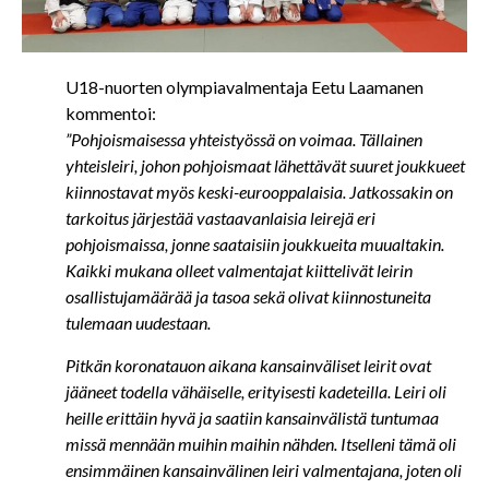
U18-nuorten olympiavalmentaja Eetu Laamanen
kommentoi:
”Pohjoismaisessa yhteistyössä on voimaa. Tällainen
yhteisleiri, johon pohjoismaat lähettävät suuret joukkueet
kiinnostavat myös keski-eurooppalaisia. Jatkossakin on
tarkoitus järjestää vastaavanlaisia leirejä eri
pohjoismaissa, jonne saataisiin joukkueita muualtakin.
Kaikki mukana olleet valmentajat kiittelivät leirin
osallistujamäärää ja tasoa sekä olivat kiinnostuneita
tulemaan uudestaan.
Pitkän koronatauon aikana kansainväliset leirit ovat
jääneet todella vähäiselle, erityisesti kadeteilla. Leiri oli
heille erittäin hyvä ja saatiin kansainvälistä tuntumaa
missä mennään muihin maihin nähden. Itselleni tämä oli
ensimmäinen kansainvälinen leiri valmentajana, joten oli