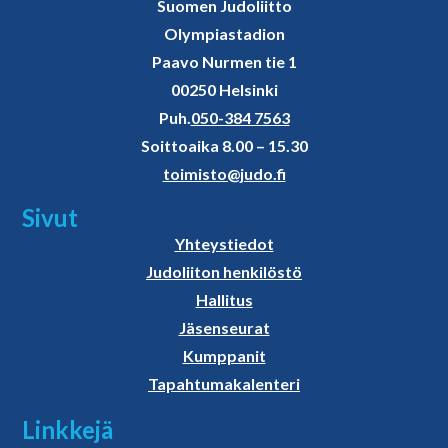
Suomen Judoliitto
Olympiastadion
Paavo Nurmen tie 1
00250 Helsinki
Puh.
050-384 7563
Soittoaika 8.00 – 15.30
toimisto@judo.fi
Sivut
Yhteystiedot
Judoliiton henkilöstö
Hallitus
Jäsenseurat
Kumppanit
Tapahtumakalenteri
Linkkejä