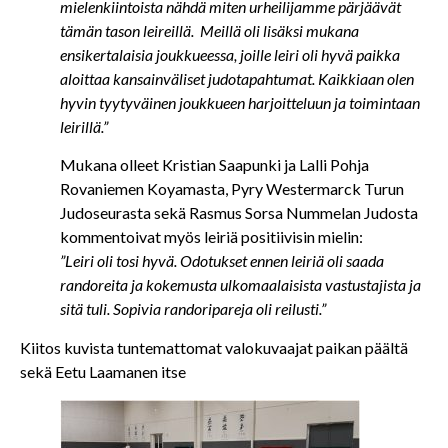
mielenkiintoista nähdä miten urheilijamme pärjäävät
tämän tason leireillä. Meillä oli lisäksi mukana
ensikertalaisia joukkueessa, joille leiri oli hyvä paikka
aloittaa kansainväliset judotapahtumat. Kaikkiaan olen
hyvin tyytyväinen joukkueen harjoitteluun ja toimintaan
leirillä.”
Mukana olleet Kristian Saapunki ja Lalli Pohja
Rovaniemen Koyamasta, Pyry Westermarck Turun
Judoseurasta sekä Rasmus Sorsa Nummelan Judosta
kommentoivat myös leiriä positiivisin mielin:
”Leiri oli tosi hyvä. Odotukset ennen leiriä oli saada
randoreita ja kokemusta ulkomaalaisista vastustajista ja
sitä tuli. Sopivia randoripareja oli reilusti.”
Kiitos kuvista tuntemattomat valokuvaajat paikan päältä
sekä Eetu Laamanen itse