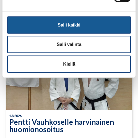
LUE LISÄÄ
Salli kaikki
Salli valinta
Kiellä
1.8.2026
Pentti Vauhkoselle harvinainen
huomionosoitus