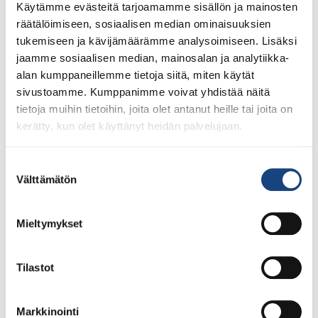
Käytämme evästeitä tarjoamamme sisällön ja mainosten
räätälöimiseen, sosiaalisen median ominaisuuksien
tukemiseen ja kävijämäärämme analysoimiseen. Lisäksi
jaamme sosiaalisen median, mainosalan ja analytiikka-
alan kumppaneillemme tietoja siitä, miten käytät
sivustoamme. Kumppanimme voivat yhdistää näitä
tietoja muihin tietoihin, joita olet antanut heille tai joita on
kerätty, kun olet käyttänyt heidän palvelujaan.
Suostumuksen
28.7.2026
Välttämätön
valinta
Uudet lisenssit ostettavissa
1.8.2026 alkaen
Mieltymykset
Voit 1.8.2026 lähtien ostaa Judoliiton lisenssin kaudelle
1.8.2026 – 31.7.2027 Suomisportissa. Uuden kauden
lisenssit eivät siis [...]
Tilastot
Markkinointi