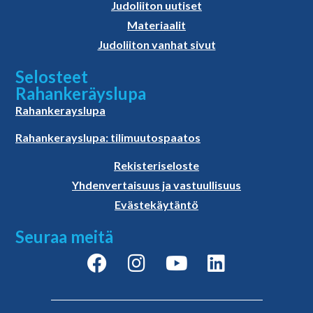
Judoliiton uutiset
Materiaalit
Judoliiton vanhat sivut
Selosteet
Rahankeräyslupa
Rahankerayslupa
Rahankerayslupa: tilimuutospaatos
Rekisteriseloste
Yhdenvertaisuus ja vastuullisuus
Evästekäytäntö
Seuraa meitä