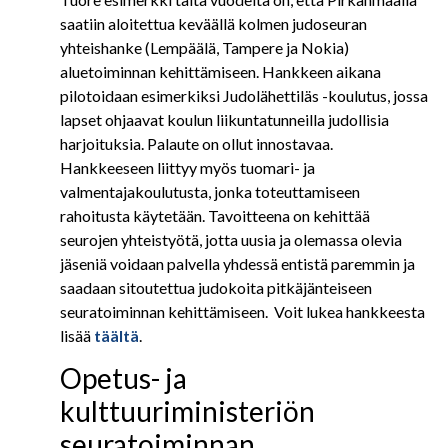
saatiin aloitettua keväällä kolmen judoseuran
yhteishanke (Lempäälä, Tampere ja Nokia)
aluetoiminnan kehittämiseen. Hankkeen aikana
pilotoidaan esimerkiksi Judolähettiläs -koulutus, jossa
lapset ohjaavat koulun liikuntatunneilla judollisia
harjoituksia. Palaute on ollut innostavaa.
Hankkeeseen liittyy myös tuomari- ja
valmentajakoulutusta, jonka toteuttamiseen
rahoitusta käytetään. Tavoitteena on kehittää
seurojen yhteistyötä, jotta uusia ja olemassa olevia
jäseniä voidaan palvella yhdessä entistä paremmin ja
saadaan sitoutettua judokoita pitkäjänteiseen
seuratoiminnan kehittämiseen. Voit lukea hankkeesta
lisää
täältä
.
Opetus- ja
kulttuuriministeriön
seuratoiminnan