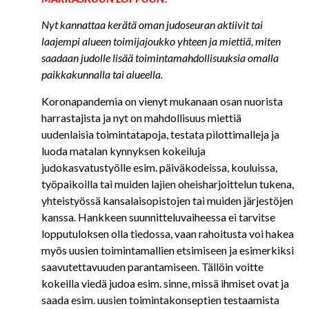
Nyt kannattaa kerätä oman judoseuran aktiivit tai
laajempi alueen toimijajoukko yhteen ja miettiä, miten
saadaan judolle lisää toimintamahdollisuuksia omalla
paikkakunnalla tai alueella.
Koronapandemia on vienyt mukanaan osan nuorista
harrastajista ja nyt on mahdollisuus miettiä
uudenlaisia toimintatapoja, testata pilottimalleja ja
luoda matalan kynnyksen kokeiluja
judokasvatustyölle esim. päiväkodeissa, kouluissa,
työpaikoilla tai muiden lajien oheisharjoittelun tukena,
yhteistyössä kansalaisopistojen tai muiden järjestöjen
kanssa. Hankkeen suunnitteluvaiheessa ei tarvitse
lopputuloksen olla tiedossa, vaan rahoitusta voi hakea
myös uusien toimintamallien etsimiseen ja esimerkiksi
saavutettavuuden parantamiseen. Tällöin voitte
kokeilla viedä judoa esim. sinne, missä ihmiset ovat ja
saada esim. uusien toimintakonseptien testaamista