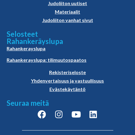
Judoliiton uutiset
Materiaalit
Judoliiton vanhat sivut
Selosteet
Rahankeräyslupa
Rahankerayslupa
Rahankerayslupa: tilimuutospaatos
Rekisteriseloste
Yhdenvertaisuus ja vastuullisuus
Evästekäytäntö
Seuraa meitä