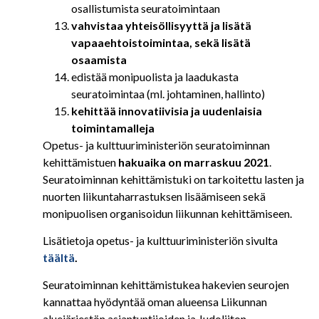
osallistumista seuratoimintaan
vahvistaa yhteisöllisyyttä ja lisätä
vapaaehtoistoimintaa, sekä lisätä
osaamista
edistää monipuolista ja laadukasta
seuratoimintaa (ml. johtaminen, hallinto)
kehittää innovatiivisia ja uudenlaisia
toimintamalleja
Opetus- ja kulttuuriministeriön seuratoiminnan
kehittämistuen
hakuaika on marraskuu 2021
.
Seuratoiminnan kehittämistuki on tarkoitettu lasten ja
nuorten liikuntaharrastuksen lisäämiseen sekä
monipuolisen organisoidun liikunnan kehittämiseen.
Lisätietoja opetus- ja kulttuuriministeriön sivulta
täältä
.
Seuratoiminnan kehittämistukea hakevien seurojen
kannattaa hyödyntää oman alueensa Liikunnan
aluejärjestön asiantuntijoiden ja Judoliiton