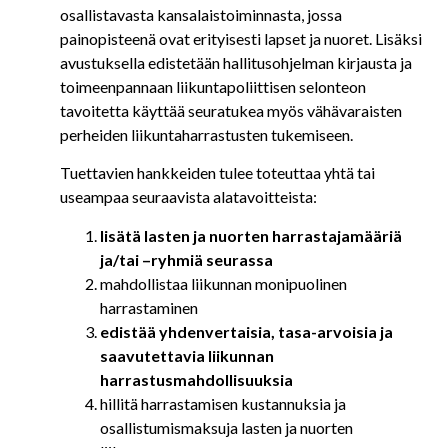
osallistavasta kansalaistoiminnasta, jossa
painopisteenä ovat erityisesti lapset ja nuoret. Lisäksi
avustuksella edistetään hallitusohjelman kirjausta ja
toimeenpannaan liikuntapoliittisen selonteon
tavoitetta käyttää seuratukea myös vähävaraisten
perheiden liikuntaharrastusten tukemiseen.
Tuettavien hankkeiden tulee toteuttaa yhtä tai
useampaa seuraavista alatavoitteista:
lisätä lasten ja nuorten harrastajamääriä
ja/tai –ryhmiä seurassa
mahdollistaa liikunnan monipuolinen
harrastaminen
edistää yhdenvertaisia, tasa-arvoisia ja
saavutettavia liikunnan
harrastusmahdollisuuksia
hillitä harrastamisen kustannuksia ja
osallistumismaksuja lasten ja nuorten