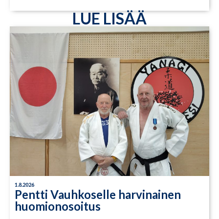
LUE LISÄÄ
1.8.2026
Pentti Vauhkoselle harvinainen
huomionosoitus