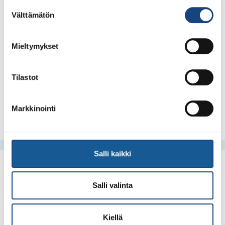
Suostumuksen
Katriin:
Välttämätön
valinta
Katri Forssell
Mieltymykset
Koulutus- ja nuorisopäällikkö
Suomen Judoliitto
Tilastot
katri.forssell@judoliitto.fi
+358 50 322 6090
Markkinointi
Salli kaikki
Salli valinta
Kiellä