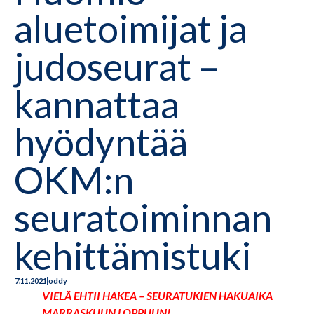
aluetoimijat ja
judoseurat –
kannattaa
hyödyntää
OKM:n
seuratoiminnan
kehittämistuki
7.11.2021
oddy
VIELÄ EHTII HAKEA – SEURATUKIEN HAKUAIKA
MARRASKUUN LOPPUUN!