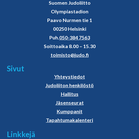
Suomen Judoliitto
Olympiastadion
Paavo Nurmen tie 1
00250 Helsinki
Puh.
050-384 7563
Soittoaika 8.00 – 15.30
toimisto@judo.fi
Sivut
Yhteystiedot
Judoliiton henkilöstö
Hallitus
Jäsenseurat
Kumppanit
Tapahtumakalenteri
Linkkejä