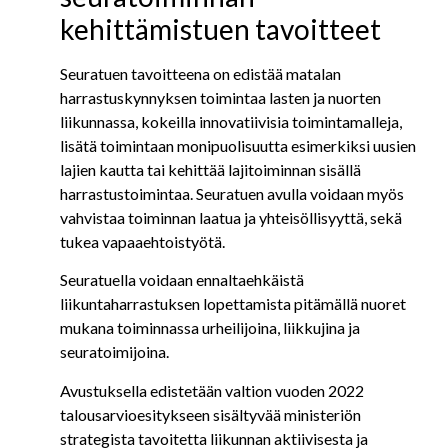
kehittämistuen tavoitteet
Seuratuen tavoitteena on edistää matalan
harrastuskynnyksen toimintaa lasten ja nuorten
liikunnassa, kokeilla innovatiivisia toimintamalleja,
lisätä toimintaan monipuolisuutta esimerkiksi uusien
lajien kautta tai kehittää lajitoiminnan sisällä
harrastustoimintaa. Seuratuen avulla voidaan myös
vahvistaa toiminnan laatua ja yhteisöllisyyttä, sekä
tukea vapaaehtoistyötä.
Seuratuella voidaan ennaltaehkäistä
liikuntaharrastuksen lopettamista pitämällä nuoret
mukana toiminnassa urheilijoina, liikkujina ja
seuratoimijoina.
Avustuksella edistetään valtion vuoden 2022
talousarvioesitykseen sisältyvää ministeriön
strategista tavoitetta liikunnan aktiivisesta ja