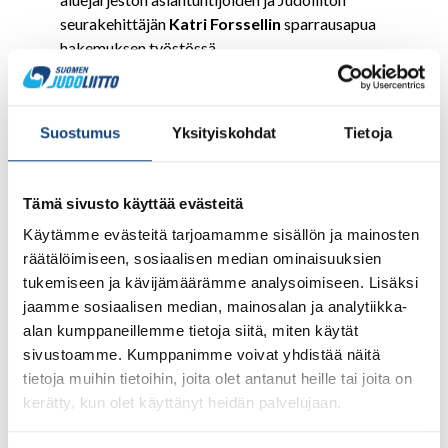
seurakehittäjän
Katri Forssellin
sparrausapua
hakemuksen työstössä.
Liikunnan aluejärjestöt järjestävät Teamsilla
seuratuki-infoja, joihin jokaisen seuran, joka tuen
Suostumus
Yksityiskohdat
Tietoja
hakemista miettii, on syytä osallistua. Infojen
ajankohdat löytyvät
täältä.
Infotilaisuudet ovat
loistavia mahdollisuus kysyä tarkennettua tietoa
Tämä sivusto käyttää evästeitä
hakuprosessista tai yleisesti seuratuesta.
Marraskuussa on vielä muutamalla alueella seuratuki-
Käytämme evästeitä tarjoamamme sisällön ja mainosten
infoja, joihin voi osallistua.
räätälöimiseen, sosiaalisen median ominaisuuksien
tukemiseen ja kävijämäärämme analysoimiseen. Lisäksi
Infoissa käsitellään mm. seuraavia asioita:
jaamme sosiaalisen median, mainosalan ja analytiikka-
Hankkeen tavoitteet
alan kumppaneillemme tietoja siitä, miten käytät
Millainen on hyvä hanke?
sivustoamme. Kumppanimme voivat yhdistää näitä
Hyväksyttävät hankekulut
tietoja muihin tietoihin, joita olet antanut heille tai joita on
Hankehakemusten käsittelyprosessi
kerätty, kun olet käyttänyt heidän palvelujaan.
Ota yhteyttä