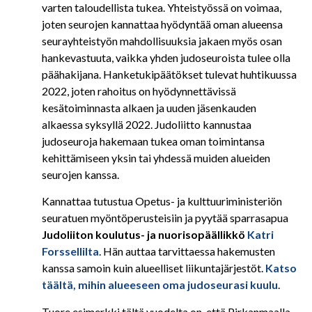
varten taloudellista tukea. Yhteistyössä on voimaa,
joten seurojen kannattaa hyödyntää oman alueensa
seurayhteistyön mahdollisuuksia jakaen myös osan
hankevastuuta, vaikka yhden judoseuroista tulee olla
päähakijana. Hanketukipäätökset tulevat huhtikuussa
2022, joten rahoitus on hyödynnettävissä
kesätoiminnasta alkaen ja uuden jäsenkauden
alkaessa syksyllä 2022. Judoliitto kannustaa
judoseuroja hakemaan tukea oman toimintansa
kehittämiseen yksin tai yhdessä muiden alueiden
seurojen kanssa.
Kannattaa tutustua Opetus- ja kulttuuriministeriön
seuratuen myöntöperusteisiin ja pyytää sparrasapua
Judoliiton koulutus- ja nuorisopäällikkö
Katri
Forssellilta
. Hän auttaa tarvittaessa hakemusten
kanssa samoin kuin alueelliset liikuntajärjestöt.
Katso
täältä, mihin alueeseen oma judoseurasi kuulu
.
Tuore esimerkki tältä vuodelta on, että Pirkanmaalla