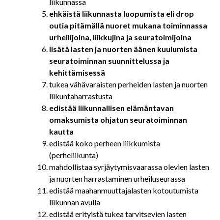
liikunnassa
ehkäistä liikunnasta luopumista eli drop
outia pitämällä nuoret mukana toiminnassa
urheilijoina, liikkujina ja seuratoimijoina
lisätä lasten ja nuorten äänen kuulumista
seuratoiminnan suunnittelussa ja
kehittämisessä
tukea vähävaraisten perheiden lasten ja nuorten
liikuntaharrastusta
edistää liikunnallisen elämäntavan
omaksumista ohjatun seuratoiminnan
kautta
edistää koko perheen liikkumista
(perheliikunta)
mahdollistaa syrjäytymisvaarassa olevien lasten
ja nuorten harrastaminen urheiluseurassa
edistää maahanmuuttajalasten kotoutumista
liikunnan avulla
edistää erityistä tukea tarvitsevien lasten