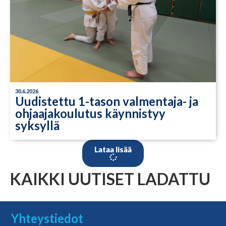
30.6.2026
Uudistettu 1-tason valmentaja- ja
ohjaajakoulutus käynnistyy
syksyllä
Lataa lisää
KAIKKI UUTISET LADATTU
Yhteystiedot