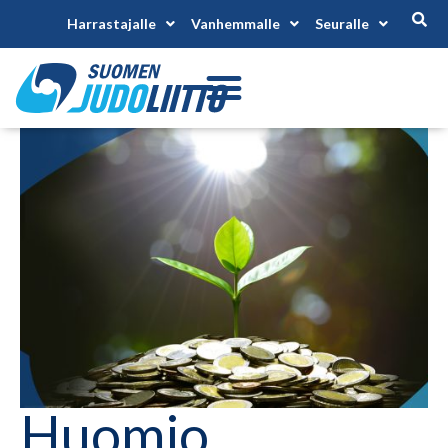
Harrastajalle
Vanhemmalle
Seuralle
Huomio