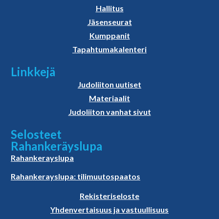
Hallitus
Jäsenseurat
Kumppanit
Tapahtumakalenteri
Linkkejä
Judoliiton uutiset
Materiaalit
Judoliiton vanhat sivut
Selosteet
Rahankeräyslupa
Rahankerayslupa
Rahankerayslupa: tilimuutospaatos
Rekisteriseloste
Yhdenvertaisuus ja vastuullisuus