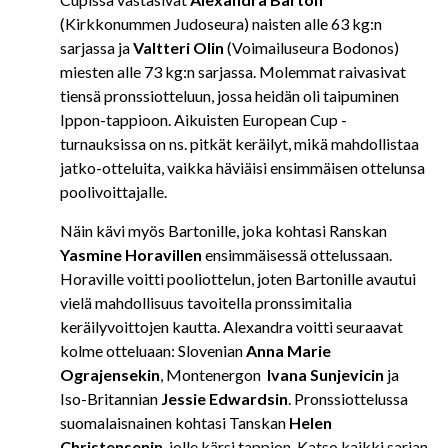
(Kirkkonummen Judoseura) naisten alle 63 kg:n
sarjassa ja
Valtteri Olin
(Voimailuseura Bodonos)
miesten alle 73 kg:n sarjassa. Molemmat raivasivat
tiensä pronssiotteluun, jossa heidän oli taipuminen
Ippon-tappioon. Aikuisten European Cup -
turnauksissa on ns. pitkät keräilyt, mikä mahdollistaa
jatko-otteluita, vaikka häviäisi ensimmäisen ottelunsa
poolivoittajalle.
Näin kävi myös Bartonille, joka kohtasi Ranskan
Yasmine Horavillen
ensimmäisessä ottelussaan.
Horaville voitti pooliottelun, joten Bartonille avautui
vielä mahdollisuus tavoitella pronssimitalia
keräilyvoittojen kautta. Alexandra voitti seuraavat
kolme otteluaan: Slovenian
Anna Marie
Ograjensekin
, Montenergon
Ivana Sunjevicin
ja
Iso-Britannian
Jessie Edwardsin
. Pronssiottelussa
suomalaisnainen kohtasi Tanskan
Helen
Christensenin
, jolle kärsi tappion. Katso kaikki sarjan