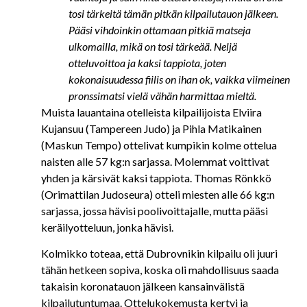
tosi tärkeitä tämän pitkän kilpailutauon jälkeen.
Pääsi vihdoinkin ottamaan pitkiä matseja
ulkomailla, mikä on tosi tärkeää. Neljä
otteluvoittoa ja kaksi tappiota, joten
kokonaisuudessa fiilis on ihan ok, vaikka viimeinen
pronssimatsi vielä vähän harmittaa mieltä.
Muista lauantaina otelleista kilpailijoista Elviira
Kujansuu (Tampereen Judo) ja Pihla Matikainen
(Maskun Tempo) ottelivat kumpikin kolme ottelua
naisten alle 57 kg:n sarjassa. Molemmat voittivat
yhden ja kärsivät kaksi tappiota. Thomas Rönkkö
(Orimattilan Judoseura) otteli miesten alle 66 kg:n
sarjassa, jossa hävisi poolivoittajalle, mutta pääsi
keräilyotteluun, jonka hävisi.
Kolmikko toteaa, että Dubrovnikin kilpailu oli juuri
tähän hetkeen sopiva, koska oli mahdollisuus saada
takaisin koronatauon jälkeen kansainvälistä
kilpailutuntumaa. Ottelukokemusta kertyi ja