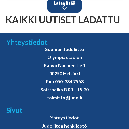
Lataa lisää
KAIKKI UUTISET LADATTU
Yhteystiedot
Suomen Judoliitto
Olympiastadion
Paavo Nurmen tie 1
00250 Helsinki
Puh.
050-384 7563
Soittoaika 8.00 – 15.30
toimisto@judo.fi
Sivut
Yhteystiedot
Judoliiton henkilöstö