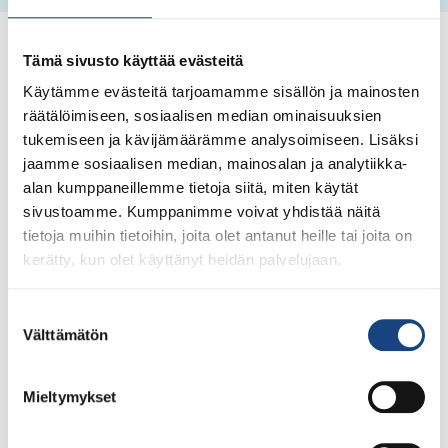
Tämä sivusto käyttää evästeitä
Käytämme evästeitä tarjoamamme sisällön ja mainosten
räätälöimiseen, sosiaalisen median ominaisuuksien
tukemiseen ja kävijämäärämme analysoimiseen. Lisäksi
jaamme sosiaalisen median, mainosalan ja analytiikka-
alan kumppaneillemme tietoja siitä, miten käytät
sivustoamme. Kumppanimme voivat yhdistää näitä
tietoja muihin tietoihin, joita olet antanut heille tai joita on
kerätty, kun olet käyttänyt heidän palvelujaan.
Suostumuksen
Välttämätön
valinta
Mieltymykset
28.7.2026
Uudet lisenssit ostettavissa