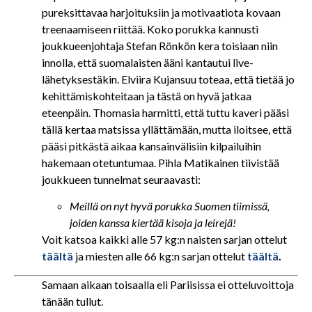
pureksittavaa harjoituksiin ja motivaatiota kovaan
treenaamiseen riittää. Koko porukka kannusti
joukkueenjohtaja Stefan Rönkön kera toisiaan niin
innolla, että suomalaisten ääni kantautui live-
lähetyksestäkin. Elviira Kujansuu toteaa, että tietää jo
kehittämiskohteitaan ja tästä on hyvä jatkaa
eteenpäin. Thomasia harmitti, että tuttu kaveri pääsi
tällä kertaa matsissa yllättämään, mutta iloitsee, että
pääsi pitkästä aikaa kansainvälisiin kilpailuihin
hakemaan otetuntumaa. Pihla Matikainen tiivistää
joukkueen tunnelmat seuraavasti:
Meillä on nyt hyvä porukka Suomen tiimissä,
joiden kanssa kiertää kisoja ja leirejä!
Voit katsoa kaikki alle 57 kg:n naisten sarjan ottelut
täältä
ja miesten alle 66 kg:n sarjan ottelut
täältä
.
Samaan aikaan toisaalla eli Pariisissa ei otteluvoittoja
tänään tullut.