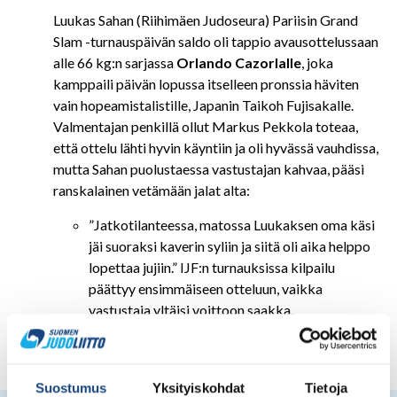
Luukas Sahan (Riihimäen Judoseura) Pariisin Grand
Slam -turnauspäivän saldo oli tappio avausottelussaan
alle 66 kg:n sarjassa
Orlando Cazorlalle
, joka
kamppaili päivän lopussa itselleen pronssia häviten
vain hopeamistalistille, Japanin Taikoh Fujisakalle.
Valmentajan penkillä ollut Markus Pekkola toteaa,
että ottelu lähti hyvin käyntiin ja oli hyvässä vauhdissa,
mutta Sahan puolustaessa vastustajan kahvaa, pääsi
ranskalainen vetämään jalat alta:
”Jatkotilanteessa, matossa Luukaksen oma käsi
jäi suoraksi kaverin syliin ja siitä oli aika helppo
lopettaa jujiin.” IJF:n turnauksissa kilpailu
päättyy ensimmäiseen otteluun, vaikka
vastustaja yltäisi voittoon saakka.
Suostumus
Yksityiskohdat
Tietoja