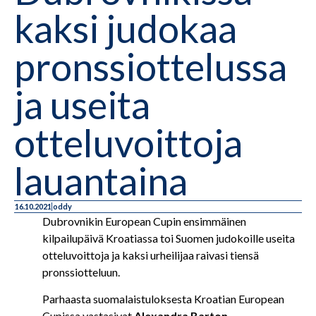
kaksi judokaa
pronssiottelussa
ja useita
otteluvoittoja
lauantaina
16.10.2021
oddy
Dubrovnikin European Cupin ensimmäinen
kilpailupäivä Kroatiassa toi Suomen judokoille useita
otteluvoittoja ja kaksi urheilijaa raivasi tiensä
pronssiotteluun.
Parhaasta suomalaistuloksesta Kroatian European
Cupissa vastasivat
Alexandra Barton