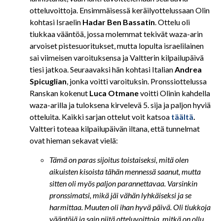
otteluvoittoja. Ensimmäisessä keräilyottelussaan Olin
kohtasi Israelin
Hadar Ben Bassatin
. Ottelu oli
tiukkaa vääntöä, jossa molemmat tekivät waza-arin
arvoiset pistesuoritukset, mutta lopulta israelilainen
sai viimeisen varoituksensa ja Valtterin kilpailupäivä
tiesi jatkoa. Seuraavaksi hän kohtasi Italian
Andrea
Spicuglian
, jonka voitti varoituksin. Pronssiottelussa
Ranskan kokenut
Luca Otmane
voitti Olinin kahdella
waza-arilla ja tuloksena kirvelevä 5. sija ja paljon hyviä
otteluita. Kaikki sarjan ottelut voit katsoa
täältä
.
Valtteri toteaa kilpailupäivän iltana, että tunnelmat
ovat hieman sekavat vielä:
Tämä on paras sijoitus toistaiseksi, mitä olen
aikuisten kisoista tähän mennessä saanut, mutta
sitten oli myös paljon parannettavaa. Varsinkin
pronssimatsi, mikä jäi vähän lyhkäiseksi ja se
harmittaa. Muuten oli ihan hyvä päivä. Oli tiukkoja
vääntöjä ja sain niitä otteluvoittoja, mitkä on ollu