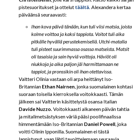
pistesuoritukset ja ottelut
täältä.
Alexandera kertaa
päiväänsä seuraavasti:
Ihan kova päivä tänään, kun tuli viisi matsia, joista
kolme voittoa ja kaksi tappiota. Voitot tuli aika
pitkälle hyvällä perustekemisellä. Utchi-matalla
tuli pisteet suurimmassa osassa matseista. Matsit
oli tasaisia ja sain hyviä voittoja. Häviöt oli
niukkoja ja aika paljon jäi harmittamaan ne
tappiot, ja pronssikin oli ihan otettavissa.
Valtteri Olinia vastaan oli arpa heittänyt Iso-
Britannian
Ethan Nairnen
, jonka suomalainen kohtasi
suoraan toisella kierroksella voitokkaasti. Tämän
jälkeen sai Valtterin käsittelystä osansa Italian
Davide Nuzzo.
Voitokkaasti alkaneen päivän tahtia
ja mitalimetsästyksen väriä pääsi poolifinaalissa
himmentämään Iso-Britannian
Daniel Powell
, joka
voitti Olinin Ipponilla. Suomalainen ei tästä
lannistunut, vaan lähti tavoittelemaan seuraavia