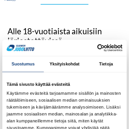
Alle 18-vuotiaista aikuisiin
järjestettävissä
yhteisharjoituksissa on kaksi
harjoitusta: Ensimmäinen
Suostumus
Yksityiskohdat
Tietoja
10:30-12:30 ja toinen 14:30-
16:30.
Tämä sivusto käyttää evästeitä
Harjoituksiin ilmoittaudutaan allaolevalla Suomisportissa
Käytämme evästeitä tarjoamamme sisällön ja mainosten
viimeistään harjoitusta edeltävänä perjantaina klo 12.00
räätälöimiseen, sosiaalisen median ominaisuuksien
mennessä, mikäli kulkulupaa Urhea-halliin ei ole.
tukemiseen ja kävijämäärämme analysoimiseen. Lisäksi
Vähintään sinistä vyötä ja alle minimissään 55-/-52-kilon
jaamme sosiaalisen median, mainosalan ja analytiikka-
painoluokkarajaa edellytetään.
alan kumppaneillemme tietoja siitä, miten käytät
sivustoamme. Kumppanimme voivat yhdistää näitä