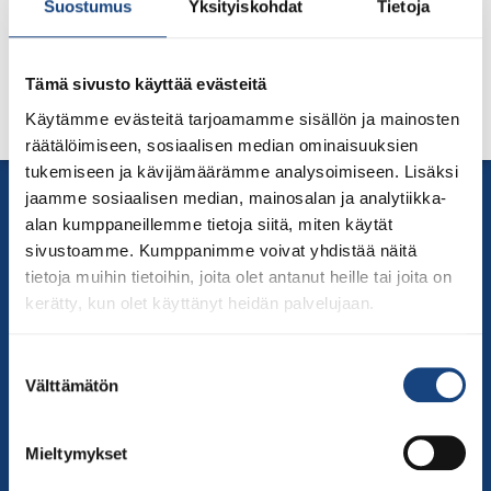
Suostumus
Yksityiskohdat
Tietoja
Alkaa 5.8.2026
Päättyy 9.8.2026
Tämä sivusto käyttää evästeitä
Käytämme evästeitä tarjoamamme sisällön ja mainosten
räätälöimiseen, sosiaalisen median ominaisuuksien
tukemiseen ja kävijämäärämme analysoimiseen. Lisäksi
Yhteystiedot
jaamme sosiaalisen median, mainosalan ja analytiikka-
Suomen Judoliitto
alan kumppaneillemme tietoja siitä, miten käytät
sivustoamme. Kumppanimme voivat yhdistää näitä
Olympiastadion
tietoja muihin tietoihin, joita olet antanut heille tai joita on
Paavo Nurmen tie 1
kerätty, kun olet käyttänyt heidän palvelujaan.
00250 Helsinki
Puh.
050-384 7563
Suostumuksen
Soittoaika 8.00 – 15.30
Välttämätön
valinta
toimisto@judo.fi
Sivut
Mieltymykset
Yhteystiedot