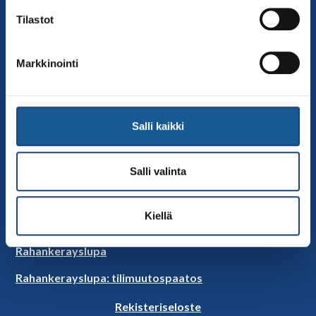
Judoliiton henkilöstö
Tilastot
Hallitus
Jäsenseurat
Markkinointi
Kumppanit
Tapahtumakalenteri
Linkkejä
Salli kaikki
Judoliiton uutiset
Materiaalit
Salli valinta
Judoliiton vanhat sivut
Selosteet
Kiellä
Rahankeräyslupa
Rahankerayslupa
Rahankerayslupa: tilimuutospaatos
Rekisteriseloste