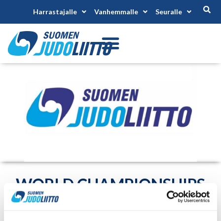
Harrastajalle
Vanhemmalle
Seuralle
WORLD CHAMPIONSHIPS
DOWN SYNDROME
JUDOKAS, LINDESBERG