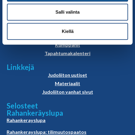
Sivut
Yhteystiedot
Salli valinta
Judoliiton henkilöstö
Hallitus
Kiellä
Jäsenseurat
Kumppanit
Tapahtumakalenteri
Linkkejä
Judoliiton uutiset
Materiaalit
Judoliiton vanhat sivut
Selosteet
Rahankeräyslupa
Rahankerayslupa
Rahankerayslupa: tilimuutospaatos