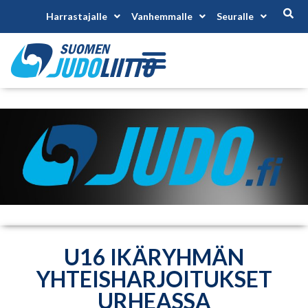
Harrastajalle
Vanhemmalle
Seuralle
U16 IKÄRYHMÄN
YHTEISHARJOITUKSET
URHEASSA