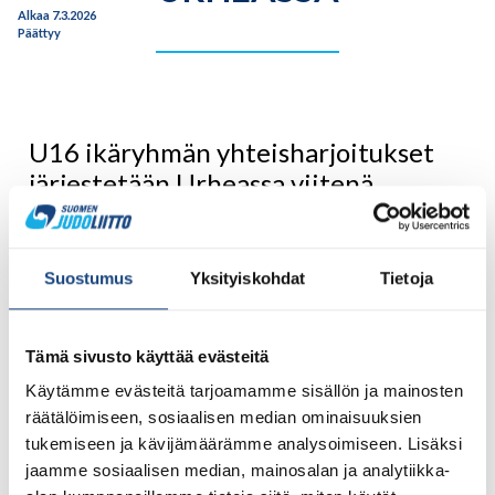
Alkaa 7.3.2026
Päättyy
U16 ikäryhmän yhteisharjoitukset
järjestetään Urheassa viitenä
lauantaina kevään aikana.
Harjoitukset koskevat ainoastaan
2011, 2012 ja 2013 syntyneitä.
Suostumus
Yksityiskohdat
Tietoja
Yhteisharjoituksia järjestetään seuraavina päivinä: 7.3. /
28.3. / 4.4. / 2.5. / 23.5. Yhteisharjoituksiin kuuluu kaksi
Tämä sivusto käyttää evästeitä
harjoitusta, 9:00 – 10:30 ja 12:30-14:00.
Käytämme evästeitä tarjoamamme sisällön ja mainosten
Urheilijat, joilla ei ole kulkulupaa Urheaan, ilmoittautuvat
räätälöimiseen, sosiaalisen median ominaisuuksien
tapahtumaan aina viimeisteen tapahtumaa edeltävänä
tukemiseen ja kävijämäärämme analysoimiseen. Lisäksi
perjantaina klo 12:00 mennessä. Harjoitukset järjestetään
jaamme sosiaalisen median, mainosalan ja analytiikka-