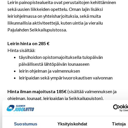
Leirin painopistealueita ovat perustaitojen kehittäminen
sekä uusien liikkeiden opettelu. Oman lajin lisäksi
leiriohjelmassa on yhteisharjoituksia, sekä muita
liikunnallisia aktiviteettejä, kuten uintia ja vierailu
Pajulahden Seikkailupuistossa.
Leirin hinta on 285 €
Hinta sisältää:
täysihoidon opistomajoituksella tulopäivän
päivällisestä lähtöpäivän lounaaseen
leirin ohjelman ja valmennuksen
leiripaidan sekä ympärivuorokautisen valvonnan
Hinta ilman majoitusta 185€
(sisältää valmennuksen ja
ohjelman, lounaat, leiripaidan ja Seikkailupuiston).
Tutustu myös
nuorten urheilijoiden leirituen hakemiseen >
ILMOITTAUTUMINEN PÄÄTTYY
Suostumus
Yksityiskohdat
Tietoja
24.5.2026:
https://kolmekampusta.willba.store/event/P