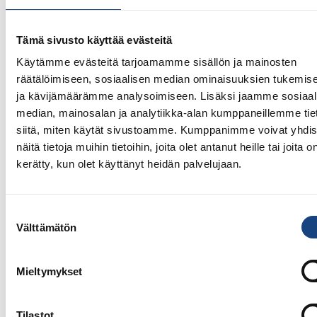
tyttojen-kamppailuleiri-judokoille-ja-karatekoille-
14.-17.6.2026?locationId=1
Tämä sivusto käyttää evästeitä
Perheenjäsenten majoitukset
Käytämme evästeitä tarjoamamme sisällön ja mainosten
Perheenjäsenillä on mahdollisuus majoittua tai
räätälöimiseen, sosiaalisen median ominaisuuksien tukemis
lomailla edullisesti leirin aikana Pajulahdessa. Pyydä
ja kävijämäärämme analysoimiseen. Lisäksi jaamme sosiaal
tarjous
sari.mikkola@kolmekampusta.fi
!
median, mainosalan ja analytiikka-alan kumppaneillemme tie
siitä, miten käytät sivustoamme. Kumppanimme voivat yhdis
Peruutukset
näitä tietoja muihin tietoihin, joita olet antanut heille tai joita o
Ilmoittautuminen on sitova. Sairaustapauksissa tai
kerätty, kun olet käyttänyt heidän palvelujaan.
muista painavista syistä tapahtuvissa peruutuksissa
palautamme leirimaksun vähennettynä 50 €
Suostumuksen
varausmaksulla.
Välttämätön
valinta
Leirikeskeytykset
Mahdollisissa leirin aikana tapahtuvissa
Mieltymykset
keskeytyksissä Pajulahti ei ole velvollinen
korvaamaan käyttämätöntä leirin osaa.
Tilastot