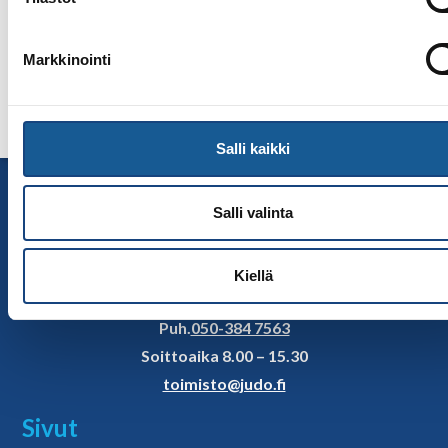
Lisätiedot
Avainasiakasvastaava Sari Mikkola /
Markkinointi
etunimi.sukunimi@kolmekampusta.fi / 044 7755210
Salli kaikki
Yhteystiedot
Salli valinta
Suomen Judoliitto
Olympiastadion
Paavo Nurmen tie 1
Kiellä
00250 Helsinki
Puh.
050-384 7563
Soittoaika 8.00 – 15.30
toimisto@judo.fi
Sivut