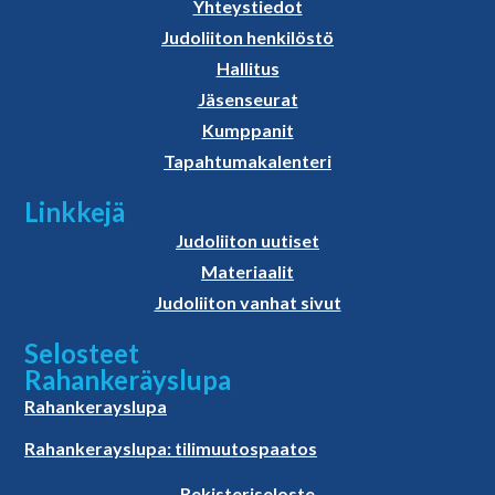
Yhteystiedot
Judoliiton henkilöstö
Hallitus
Jäsenseurat
Kumppanit
Tapahtumakalenteri
Linkkejä
Judoliiton uutiset
Materiaalit
Judoliiton vanhat sivut
Selosteet
Rahankeräyslupa
Rahankerayslupa
Rahankerayslupa: tilimuutospaatos
Rekisteriseloste