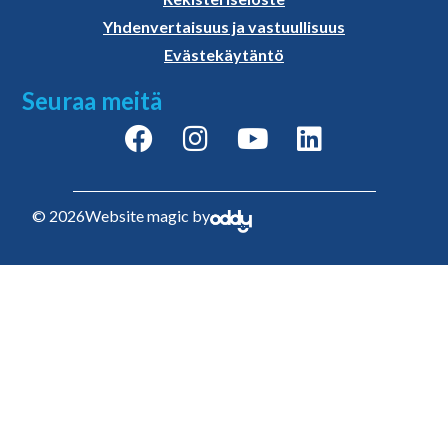
Yhdenvertaisuus ja vastuullisuus
Evästekäytäntö
Seuraa meitä
© 2026
Website magic by