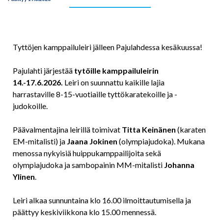
Tyttöjen kamppailuleiri jälleen Pajulahdessa kesäkuussa!
Pajulahti järjestää
tytöille kamppailuleirin
14.-17.6.2026.
Leiri on suunnattu kaikille lajia
harrastaville 8-15-vuotiaille tyttökaratekoille ja -
judokoille.
Päävalmentajina leirillä toimivat
Titta Keinänen
(karaten
EM-mitalisti) ja
Jaana Jokinen
(olympiajudoka). Mukana
menossa nykyisiä huippukamppailijoita sekä
olympiajudoka ja sambopainin MM-mitalisti
Johanna
Ylinen
.
Leiri alkaa sunnuntaina klo 16.00 ilmoittautumisella ja
päättyy keskiviikkona klo 15.00 mennessä.