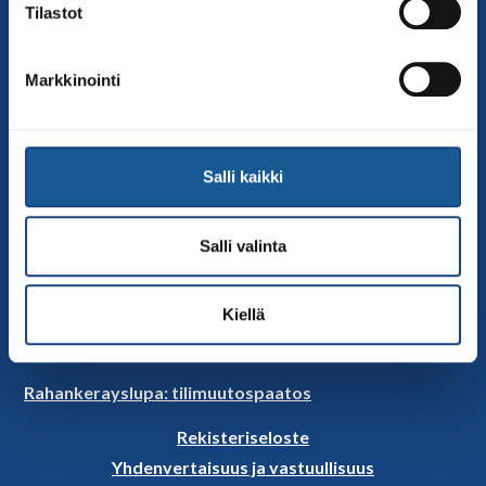
Tilastot
Hallitus
Jäsenseurat
Kumppanit
Markkinointi
Tapahtumakalenteri
Linkkejä
Salli kaikki
Judoliiton uutiset
Materiaalit
Salli valinta
Judoliiton vanhat sivut
Selosteet
Kiellä
Rahankeräyslupa
Rahankerayslupa
Rahankerayslupa: tilimuutospaatos
Rekisteriseloste
Yhdenvertaisuus ja vastuullisuus