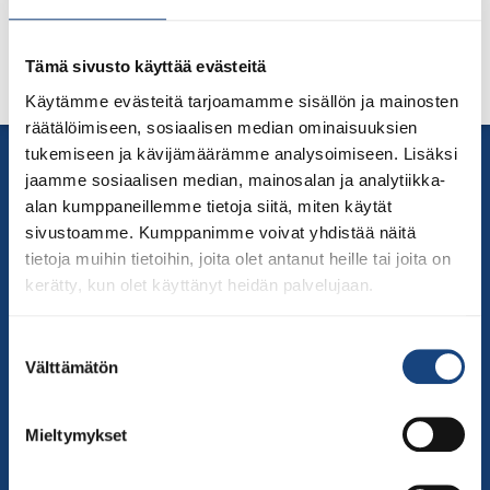
Tämä sivusto käyttää evästeitä
Käytämme evästeitä tarjoamamme sisällön ja mainosten
räätälöimiseen, sosiaalisen median ominaisuuksien
tukemiseen ja kävijämäärämme analysoimiseen. Lisäksi
Yhteystiedot
jaamme sosiaalisen median, mainosalan ja analytiikka-
Suomen Judoliitto
alan kumppaneillemme tietoja siitä, miten käytät
Olympiastadion
sivustoamme. Kumppanimme voivat yhdistää näitä
Paavo Nurmen tie 1
tietoja muihin tietoihin, joita olet antanut heille tai joita on
00250 Helsinki
kerätty, kun olet käyttänyt heidän palvelujaan.
Puh.
050-384 7563
Soittoaika 8.00 – 15.30
Suostumuksen
Välttämätön
toimisto@judo.fi
valinta
Sivut
Mieltymykset
Yhteystiedot
Judoliiton henkilöstö