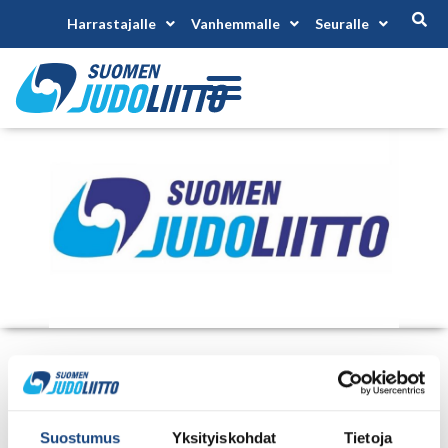
Harrastajalle
Vanhemmalle
Seuralle
SWEDISH ADAPTED JUDON
OPEN LINDESBERG
Alkaa 14.5.2026
Suostumus
Yksityiskohdat
Tietoja
Päättyy 16.5.2026