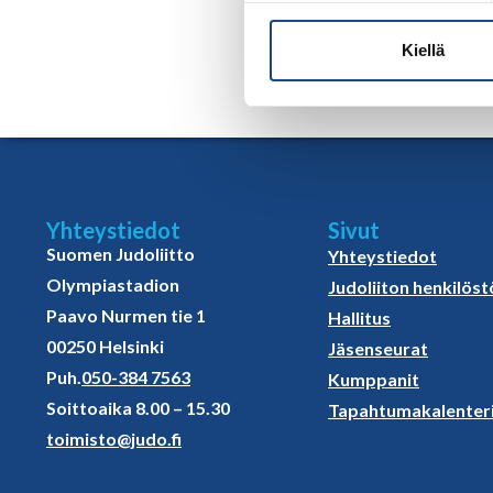
Lisätiedot ja ilmoittautumien Su
Kiellä
Yhteystiedot
Sivut
Suomen Judoliitto
Yhteystiedot
Olympiastadion
Judoliiton henkilöst
Paavo Nurmen tie 1
Hallitus
00250 Helsinki
Jäsenseurat
Puh.
050-384 7563
Kumppanit
Soittoaika 8.00 – 15.30
Tapahtumakalenter
toimisto@judo.fi