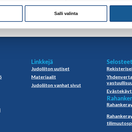
omisportissa
täällä
. Ilmoittautuminen viimeistään tiistaina 28.4.202
Salli valinta
Linkkejä
Selostee
Judoliiton uutiset
Rekisterise
ö
Materiaalit
Yhdenverta
vastuullisu
Judoliiton vanhat sivut
Evästekäyt
Rahanker
Rahankeray
i
Rahankeray
tilimuutos