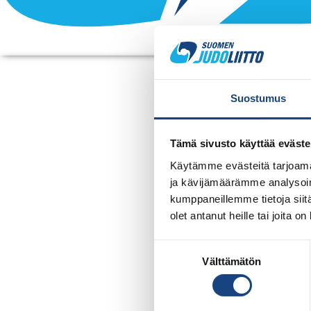
Suostumus
OPPIMISEN
Alkaa 2.5.2026
Päättyy 3.5.2026
Tämä sivusto käyttää eväste
Käytämme evästeitä tarjoama
ja kävijämäärämme analysoim
kumppaneillemme tietoja siitä
Rovaniemen Koyama järjestää Opp
olet antanut heille tai joita o
Kurssi on VOK I-tason kurssi ja se
tietoisia ja testattuja ”eväitä” o
Suostumuksen
Välttämätön
tekemiin opetustuokioihin, joista
valinta
vaiheet teoriassa sekä sovelletaa
Kurssi sopii yli 12v vuotiaille judo