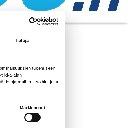
Tietoja
 -KOULUTUS
 ominaisuuksien tukemiseen
tiikka-alan
ietoja muihin tietoihin, joita
26 Santasportilla.
maan judokoille ”ensimmäisiä”
itteluun sekä osallistujien
Markkinointi
a käydään mm. läpi oppimisen