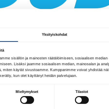
Yksityiskohdat
 JA OPETTAMISEN PERUSTEET
itä
mme sisällön ja mainosten räätälöimiseen, sosiaalisen median
iseen. Lisäksi jaamme sosiaalisen median, mainosalan ja analy
, miten käytät sivustoamme. Kumppanimme voivat yhdistää näitä t
imisen ja opettamisen perustaidot judossa -koulutuksen 2.-3.5.20
n kerätty, kun olet käyttänyt heidän palvelujaan.
 on tarkoitettu ns. judokan toiseksi kurssiksi, jolla pyritään anta
petella ja opettaa judoa. Kurssi painottuu tatamilla tapahtuvaan harjo
Mieltymykset
Tilastot
 he saavat palautetta. Erityisesti keskitytään parityöskentelyyn j
n teoriaa käytännön harjoitteluun.
koille.