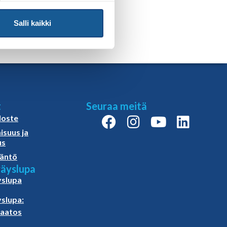
6.
Salli kaikki
t
Seuraa meitä
loste
isuus ja
us
äntö
äyslupa
slupa
slupa:
paatos