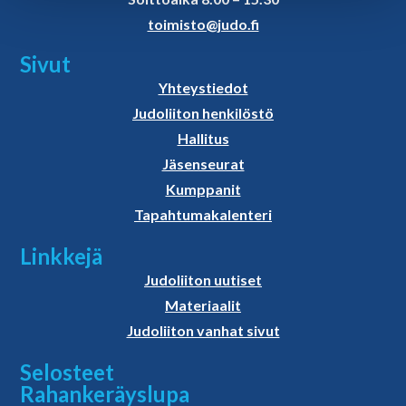
toimisto@judo.fi
Sivut
Yhteystiedot
Judoliiton henkilöstö
Hallitus
Jäsenseurat
Kumppanit
Tapahtumakalenteri
Linkkejä
Judoliiton uutiset
Materiaalit
Judoliiton vanhat sivut
Selosteet
Rahankeräyslupa