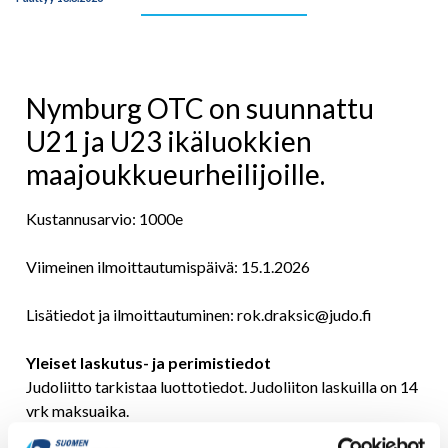
Nymburg OTC on suunnattu
U21 ja U23 ikäluokkien
maajoukkueurheilijoille.
Kustannusarvio: 1000e
Viimeinen ilmoittautumispäivä: 15.1.2026
Lisätiedot ja ilmoittautuminen: rok.draksic@judo.fi
Yleiset laskutus- ja perimistiedot
Judoliitto tarkistaa luottotiedot. Judoliiton laskuilla on 14
vrk maksuaika.
Judoliitto lähettää kaksi maksumuistutusta, jonka jälkeen