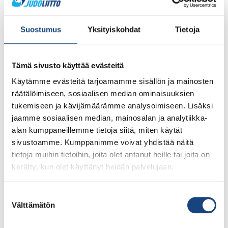
saatava siirretään perintäyhtiölle.
Suostumus
Yksityiskohdat
Tietoja
Kilpailumatkojen laskutus
Suomen Judoliiton valmennussuunnitelman mukaisten
kilpailumatkojen laskuihin lisätään 20 euron
Tämä sivusto käyttää evästeitä
toimistopalvelumaksu Judoliitolle koituneiden
kustannusten lisäksi.
Käytämme evästeitä tarjoamamme sisällön ja mainosten
räätälöimiseen, sosiaalisen median ominaisuuksien
Peruutusehdot, matkat
tukemiseen ja kävijämäärämme analysoimiseen. Lisäksi
Matkalle voi ilmoittautua matkan vastuuvalmentajan
jaamme sosiaalisen median, mainosalan ja analytiikka-
tiedottamissa aikamääreissä. Ilmoittautuminen on sitova.
alan kumppaneillemme tietoja siitä, miten käytät
Mikäli matka mahdollisesti perutaan, Judoliitto laskuttaa
sivustoamme. Kumppanimme voivat yhdistää näitä
ne kulut, joista ei ole saanut palautusta tai hyvitystä
tietoja muihin tietoihin, joita olet antanut heille tai joita on
(esimerkiksi lentoliput, majoitus- ja ilmoittautumismaksut,
kerätty, kun olet käyttänyt heidän palvelujaan.
joista ei ole saatu palautusta).
Sairastumis-/loukkaantumistapauksissa matkustaja voi
Suostumuksen
hakea omasta matkavakuutuksesta korvauksia
Välttämätön
valinta
lääkärintodistusta vastaan niistä kuluista, jotka Judoliitto
on laskuttanut (matkavakuutus tulee olla voimassa