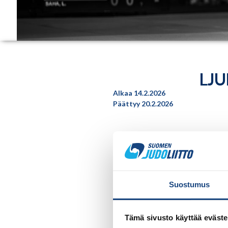
LJU
Alkaa 14.2.2026
Päättyy 20.2.2026
Tapahtuma on suu
Kustannusarvio: 1200e
Suostumus
Viimeinen ilmoittautumispäivä:
Tämä sivusto käyttää eväste