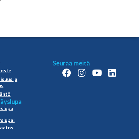
t
Seuraa meitä
loste
isuus ja
us
äntö
äyslupa
slupa
slupa:
paatos