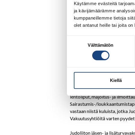
Lisätiedot ja ilmoittautuminen:
Käytämme evästeitä tarjoama
ja kävijämäärämme analysoim
Yleiset laskutus- ja perimist
kumppaneillemme tietoja siitä
Judoliitto tarkistaa luottotiedo
olet antanut heille tai joita o
Judoliitto lähettää kaksi maksum
Suostumuksen
Välttämätön
Kilpailumatkojen laskutus
valinta
Suomen Judoliiton valmennussuu
Judoliitolle koituneiden kustann
Peruutusehdot, matkat
Kiellä
Matkalle voi ilmoittautua matk
Mikäli matka mahdollisesti perut
lentoliput, majoitus- ja ilmoitta
Sairastumis-/loukkaantumistap
vastaan niistä kuluista, jotka J
Vakuutusyhtiöitä varten pyydett
Judoliiton jäsen- ja lisäturvav