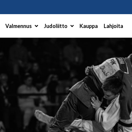
Hae
Valmennus
Judoliitto
Kauppa
Lahjoita