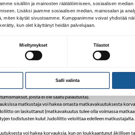
 rok.draksic@judo.fi
mme sisällön ja mainosten räätälöimiseen, sosiaalisen median
iseen. Lisäksi jaamme sosiaalisen median, mainosalan ja analy
iedot
, miten käytät sivustoamme. Kumppanimme voivat yhdistää näitä t
t. Judoliiton laskuilla on 14 vrk maksuaika.
n kerätty, kun olet käyttänyt heidän palvelujaan.
uistutusta, jonka jälkeen saatava siirretään perintäyhtiölle.
Mieltymykset
Tilastot
nnitelman mukaisten kilpailumatkojen laskuihin lisätään 20 euro
usten lisäksi.
Salli valinta
an vastuuvalmentajan tiedottamissa aikamääreissä. Ilmoittautumin
aan, Judoliitto laskuttaa ne kulut, joista ei ole saanut palautusta t
utumismaksut, joista ei ole saatu palautusta).
auksissa matkustaja voi hakea omasta matkavakuutuksesta korvau
udoliitto on laskuttanut (matkavakuutus tulee olla voimassa matkaa
yjen todistusten kulut Judoliitto veloittaa edelleen matkustajalta.
akuutuksesta voi hakea korvauksia, kun on loukkaantunut äkillisen