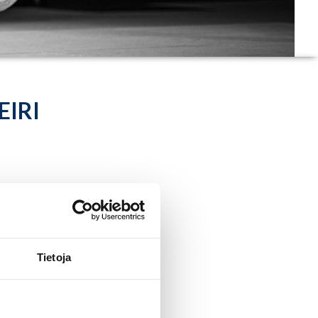
EIRI
kueurheilijoille.
Tietoja