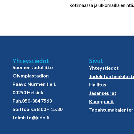
kotimaassa ja ulkomailla enintää
Yhteystiedot
Sivut
Suomen Judoliitto
Yhteystiedot
Olympiastadion
Judoliiton henkilöst
Paavo Nurmen tie 1
Hallitus
00250 Helsinki
Jäsenseurat
Puh.
050-384 7563
Kumppanit
Soittoaika 8.00 – 15.30
Tapahtumakalenter
toimisto@judo.fi