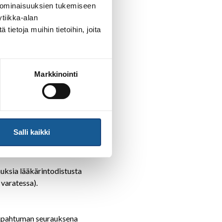
 ominaisuuksien tukemiseen
tiikka-alan
ietoja muihin tietoihin, joita
Markkinointi
n toimistopalvelumaksu
Salli kaikki
en on sitova.
ai hyvitystä (esimerkiksi
ksia lääkärintodistusta
 varatessa).
 tapahtuman seurauksena