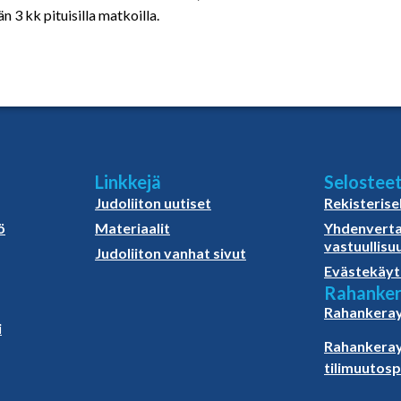
n 3 kk pituisilla matkoilla.
Linkkejä
Selostee
Judoliiton uutiset
Rekisterise
ö
Materiaalit
Yhdenverta
vastuullisu
Judoliiton vanhat sivut
Evästekäyt
Rahanker
Rahankeray
i
Rahankeray
tilimuutos