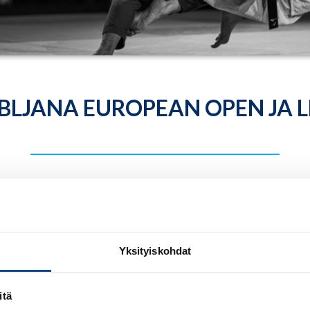
BLJANA EUROPEAN OPEN JA L
nnattu U21, U23 ja aikuisten maajouk
Yksityiskohdat
 7.1.2026
itä