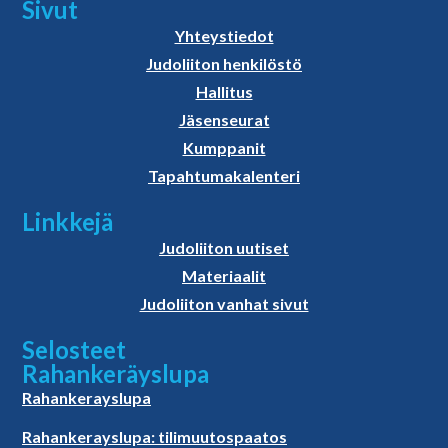
Sivut
Yhteystiedot
Judoliiton henkilöstö
Hallitus
Jäsenseurat
Kumppanit
Tapahtumakalenteri
Linkkejä
Judoliiton uutiset
Materiaalit
Judoliiton vanhat sivut
Selosteet
Rahankeräyslupa
Rahankerayslupa
Rahankerayslupa: tilimuutospaatos