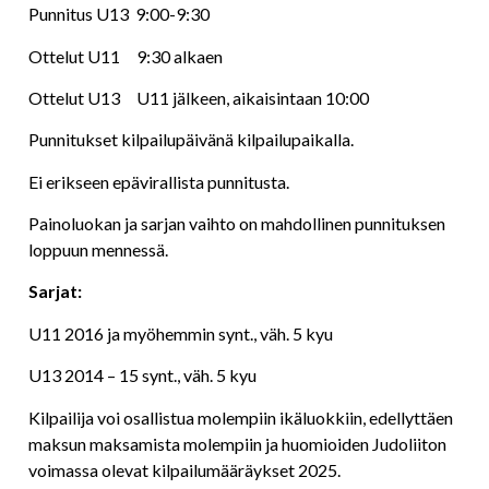
Punnitus U13 9:00-9:30
Ottelut U11 9:30 alkaen
Ottelut U13 U11 jälkeen, aikaisintaan 10:00
Punnitukset kilpailupäivänä kilpailupaikalla.
Ei erikseen epävirallista punnitusta.
Painoluokan ja sarjan vaihto on mahdollinen punnituksen
loppuun mennessä.
Sarjat:
U11 2016 ja myöhemmin synt., väh. 5 kyu
U13 2014 – 15 synt., väh. 5 kyu
Kilpailija voi osallistua molempiin ikäluokkiin, edellyttäen
maksun maksamista molempiin ja huomioiden Judoliiton
voimassa olevat kilpailumääräykset 2025.