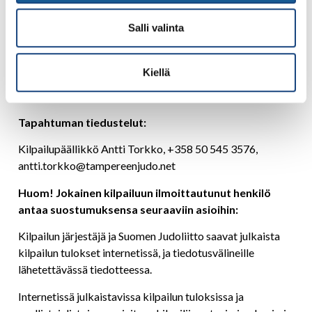
Ilmoittautumismaksu:
Salli valinta
25 EUR/kilpailija/sarja. TamJu:n tilille: Nordea FI 69 2076
1800 0136 36.
Kiellä
Kuitti esitettävä kisapaikalla ilmoittauduttaessa.
Tapahtuman tiedustelut:
Kilpailupäällikkö Antti Torkko, +358 50 545 3576,
antti.torkko@tampereenjudo.net
Huom! Jokainen kilpailuun ilmoittautunut henkilö
antaa suostumuksensa seuraaviin asioihin:
Kilpailun järjestäjä ja Suomen Judoliitto saavat julkaista
kilpailun tulokset internetissä, ja tiedotusvälineille
lähetettävässä tiedotteessa.
Internetissä julkaistavissa kilpailun tuloksissa ja