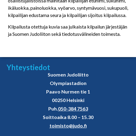
osallistujalistoissa mainitaan kilpailijan etunimi, sukunimi,
ikäluokka, painoluokka, vyöarvo, syntymävuosi, sukupuoli,
kilpailijan edustama seura ja kilpailijan sijoitus kilpailussa.
Kilpailusta otettuja kuvia saa julkaista kilpailun järjestäjän
ja Suomen Judoliiton sekä tiedotusvälineiden toimesta.
Yhteystiedot
Suomen Judoliitto
Olympiastadion
Paavo Nurmen tie 1
00250 Helsinki
Puh.
050-384 7563
Soittoaika 8.00 – 15.30
toimisto@judo.fi