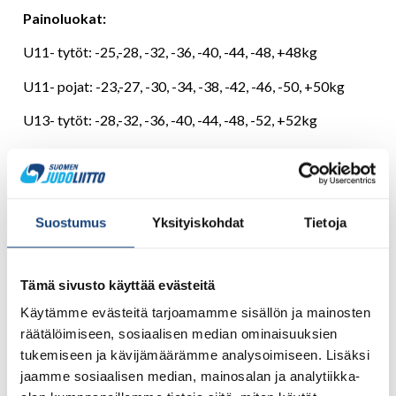
Painoluokat:
U11- tytöt: -25,-28, -32, -36, -40, -44, -48, +48kg
U11- pojat: -23,-27, -30, -34, -38, -42, -46, -50, +50kg
U13- tytöt: -28,-32, -36, -40, -44, -48, -52, +52kg
U13- pojat: -30, -34, -38, -42, -46, -50, -55, +55kg
Kilpailija voi osallistua ainoastaan yhteen painoluokkaan
ikäluokassaan.
Suostumus
Yksityiskohdat
Tietoja
Järjestäjällä oikeus sarjojen yhdistämisiin ja painoluokkien
muuttamiseen.
Tämä sivusto käyttää evästeitä
Säännöt:
Käytämme evästeitä tarjoamamme sisällön ja mainosten
Suomen Judoliiton voimassa olevat kilpailusäännöt.
räätälöimiseen, sosiaalisen median ominaisuuksien
tukemiseen ja kävijämäärämme analysoimiseen. Lisäksi
Huom. U11 erityissäännöt.
jaamme sosiaalisen median, mainosalan ja analytiikka-