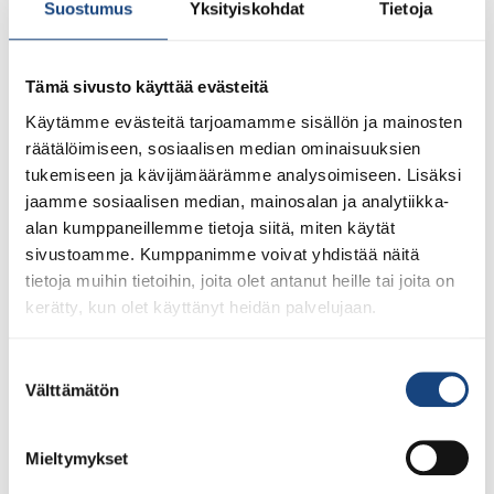
torstaina 26.3.2026 Suomisportin
Suostumus
Yksityiskohdat
Tietoja
kautta
täällä
.
Jokaisen osallistujan tulee
tehdä
ilmoittautuminen itse.
Ilmoittautuminen on
välttämätön, jotta järjestäjälle jää aikaa tehdä tarvittavat
Tämä sivusto käyttää evästeitä
kokous- ja etä-äänestysjärjestelyt jne.
Käytämme evästeitä tarjoamamme sisällön ja mainosten
räätälöimiseen, sosiaalisen median ominaisuuksien
Ilmoittautumisen yhteydessä osallistuja ilmoittaa:
tukemiseen ja kävijämäärämme analysoimiseen. Lisäksi
saapuuko kokouspaikalle vai etänä
jaamme sosiaalisen median, mainosalan ja analytiikka-
mahdolliset erikoisruokavaliot
alan kumppaneillemme tietoja siitä, miten käytät
onko osallistuja seuran äänioikeutettu (valtakirja
sivustoamme. Kumppanimme voivat yhdistää näitä
skannattuna osoitteeseen toimisto@judo.fi)
tietoja muihin tietoihin, joita olet antanut heille tai joita on
sähköpostin, johon hänelle voidaan kokouksen
kerätty, kun olet käyttänyt heidän palvelujaan.
aikana lähettää kokouksen äänestyksiin liittyviä
linkkejä
Suostumuksen
puhelinnumero, josta on tavoitettavissa kokouksen
Välttämätön
valinta
aikana
judoseura
Mieltymykset
Liiton päätösenteko 12§