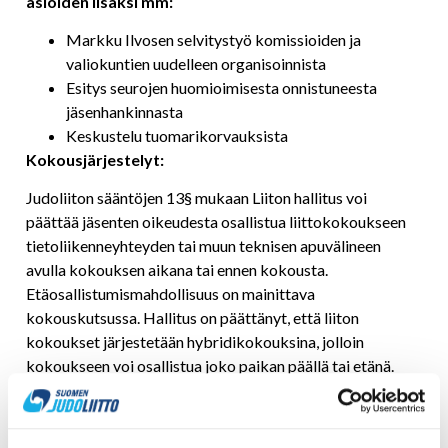
asioiden lisäksi mm:
Markku Ilvosen selvitystyö komissioiden ja
valiokuntien uudelleen organisoinnista
Esitys seurojen huomioimisesta onnistuneesta
jäsenhankinnasta
Keskustelu tuomarikorvauksista
Kokousjärjestelyt:
Judoliiton sääntöjen 13§ mukaan Liiton hallitus voi
päättää jäsenten oikeudesta osallistua liittokokoukseen
tietoliikenneyhteyden tai muun teknisen apuvälineen
avulla kokouksen aikana tai ennen kokousta.
Etäosallistumismahdollisuus on mainittava
kokouskutsussa. Hallitus on päättänyt, että liiton
kokoukset järjestetään hybridikokouksina, jolloin
kokoukseen voi osallistua joko paikan päällä tai etänä.
Kokoustarjoilujen ym. vuoksi kokoukseen osallistumisen
edellytyksenä on ilmoittautuminen
viimeistään