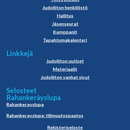
Judoliiton henkilöstö
Hallitus
Jäsenseurat
Kumppanit
Tapahtumakalenteri
Linkkejä
Judoliiton uutiset
Materiaalit
Judoliiton vanhat sivut
Selosteet
Rahankeräyslupa
Rahankerayslupa
Rahankerayslupa: tilimuutospaatos
Rekisteriseloste