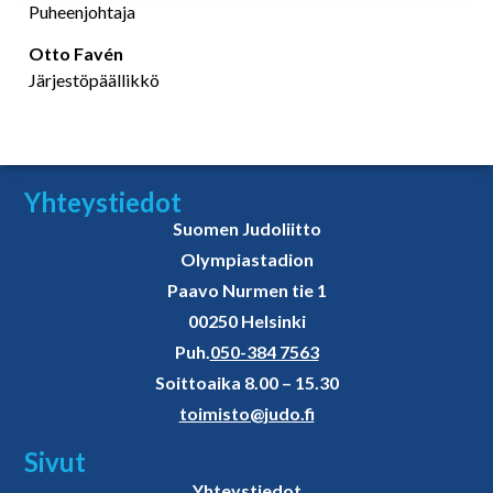
Puheenjohtaja
Otto Favén
Järjestöpäällikkö
Yhteystiedot
Suomen Judoliitto
Olympiastadion
Paavo Nurmen tie 1
00250 Helsinki
Puh.
050-384 7563
Soittoaika 8.00 – 15.30
toimisto@judo.fi
Sivut
Yhteystiedot