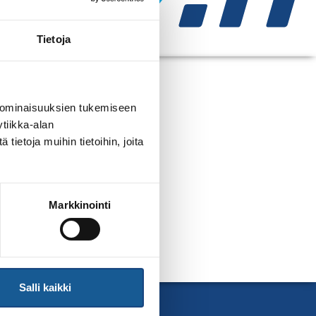
Tietoja
LAHDESSA
 ominaisuuksien tukemiseen
tiikka-alan
ietoja muihin tietoihin, joita
Markkinointi
Salli kaikki