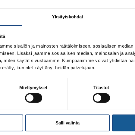
Yksityiskohdat
itä
VÄLINEN NORDIC CAMP PAJU
mme sisällön ja mainosten räätälöimiseen, sosiaalisen median
iseen. Lisäksi jaamme sosiaalisen median, mainosalan ja analy
, miten käytät sivustoamme. Kumppanimme voivat yhdistää näitä t
n kerätty, kun olet käyttänyt heidän palvelujaan.
Mieltymykset
Tilastot
Salli valinta