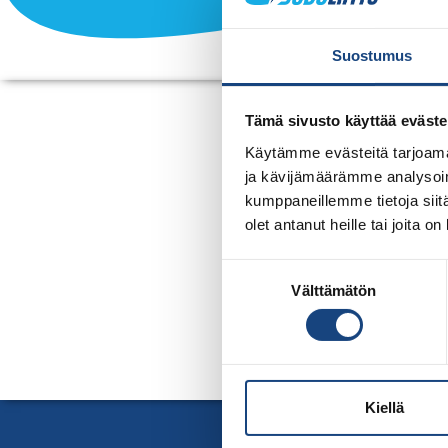
Suostumus
Tämä sivusto käyttää eväste
KANSAIN
Käytämme evästeitä tarjoama
ja kävijämäärämme analysoim
Alkaa 2.1.2027
kumppaneillemme tietoja siitä
Päättyy 5.1.2027
olet antanut heille tai joita o
Suostumuksen
Välttämätön
Lisätiedot myöhemmin.
valinta
Kiellä