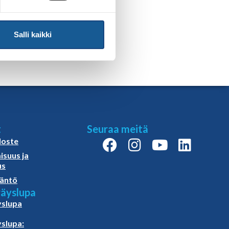
Salli kaikki
t
Seuraa meitä
loste
isuus ja
us
äntö
äyslupa
slupa
slupa: