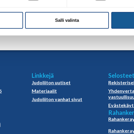
Salli valinta
Linkkejä
Selostee
Judoliiton uutiset
Rekisterise
ö
Materiaalit
Yhdenverta
vastuullisu
Judoliiton vanhat sivut
Evästekäyt
Rahanker
Rahankeray
i
Rahankeray