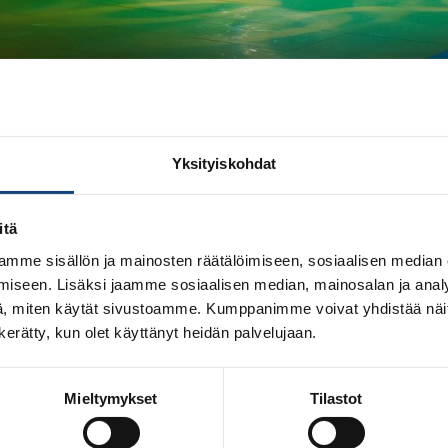
LINEN LEIRI IDEAPARKIN BLÄ
Yksityiskohdat
itä
mme sisällön ja mainosten räätälöimiseen, sosiaalisen median
iseen. Lisäksi jaamme sosiaalisen median, mainosalan ja analy
n kansainvälinen leiri Lempäälän Ideaparkin Bläk Boksissa. Leirille
, miten käytät sivustoamme. Kumppanimme voivat yhdistää näitä t
uisiin. Erillistä ilmoittautumista ei edellytetä.
n kerätty, kun olet käyttänyt heidän palvelujaan.
Mieltymykset
Tilastot