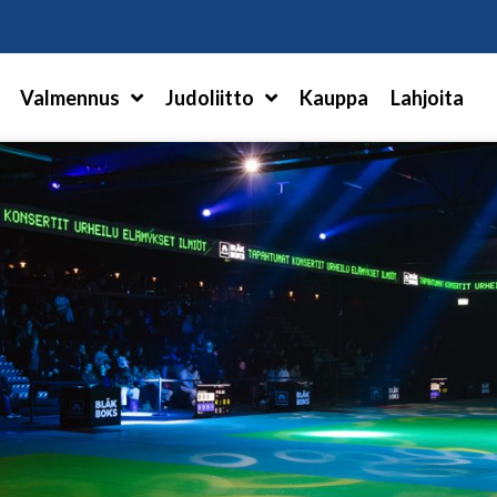
Hae
Valmennus
Judoliitto
Kauppa
Lahjoita