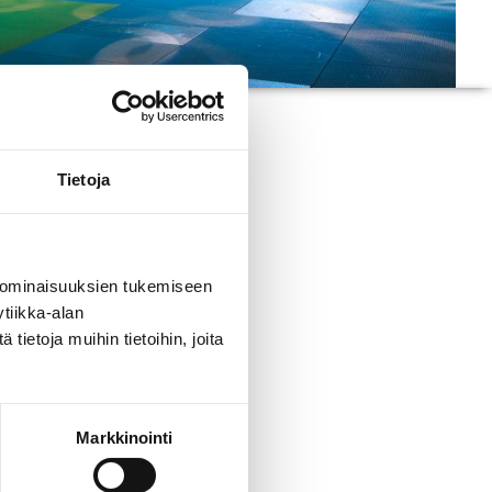
K BOKSISSA
Tietoja
 ominaisuuksien tukemiseen
tiikka-alan
 voivat osallistua kaikki
ietoja muihin tietoihin, joita
Markkinointi