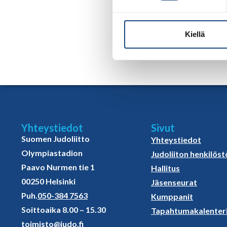
Tiistai 16.6.
Judo 9.00 – 11.00
Kiellä
Yhteystiedot
Sivut
Suomen Judoliitto
Yhteystiedot
Olympiastadion
Judoliiton henkilöst
Paavo Nurmen tie 1
Hallitus
00250 Helsinki
Jäsenseurat
Puh.
050-384 7563
Kumppanit
Soittoaika 8.00 – 15.30
Tapahtumakalenter
toimisto@judo.fi