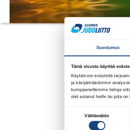
KANSAINVÄ
Suostumus
Alkaa 15.6.2026
Päättyy 16.6.2026
Tämä sivusto käyttää eväste
Käytämme evästeitä tarjoama
ja kävijämäärämme analysoim
PM-kilpailujen jälkeen järjestetää
kumppaneillemme tietoja siitä
viimeisen vuoden U15-ikäisistä aik
olet antanut heille tai joita o
Maanantai 15.6.
Suostumuksen
Judo 10.00 – 12.00
Välttämätön
valinta
Judo 14.30 – 16.30