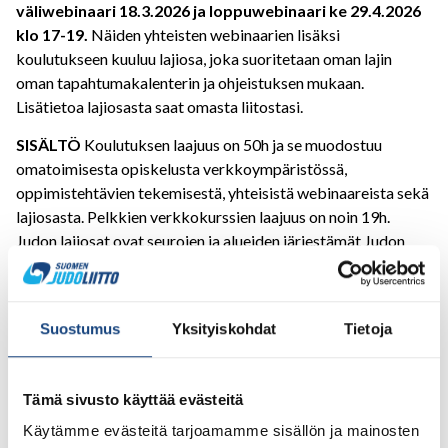
väliwebinaari 18.3.2026 ja loppuwebinaari ke 29.4.2026
klo 17-19.
Näiden yhteisten webinaarien lisäksi
koulutukseen kuuluu lajiosa, joka suoritetaan oman lajin
oman tapahtumakalenterin ja ohjeistuksen mukaan.
Lisätietoa lajiosasta saat omasta liitostasi.
SISÄLTÖ
Koulutuksen laajuus on 50h ja se muodostuu
omatoimisesta opiskelusta verkkoympäristössä,
oppimistehtävien tekemisestä, yhteisistä webinaareista sekä
lajiosasta. Pelkkien verkkokurssien laajuus on noin 19h.
Judon lajiosat ovat seurojen ja alueiden järjestämät Judon
perusteet- ja Oppimisen ja opettamisen perusteet -
koulutukset, jotka muodostavat yhdessä tämän koulutuksen
kanssa Judoliiton VOK1-tason koulutuskokonaisuuden.
Suostumus
Yksityiskohdat
Tietoja
Koulutus koostuu seuraavista teemoista:
Liikuntaa läpi elämän
Tämä sivusto käyttää evästeitä
Harjoittelun suunnittelu
Käytämme evästeitä tarjoamamme sisällön ja mainosten
Oppiminen ja opettaminen harjoitustilanteessa