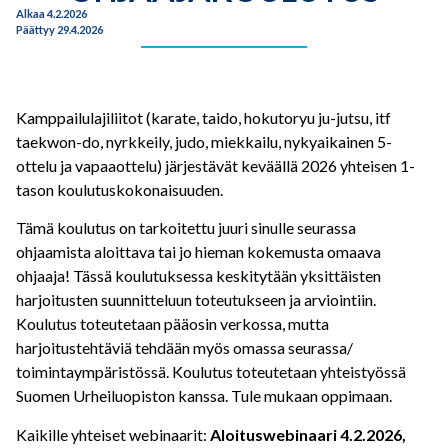
Alkaa 4.2.2026
Päättyy 29.4.2026
Kamppailulajiliitot (karate, taido, hokutoryu ju-jutsu, itf
taekwon-do, nyrkkeily, judo, miekkailu, nykyaikainen 5-
ottelu ja vapaaottelu) järjestävät keväällä 2026 yhteisen 1-
tason koulutuskokonaisuuden.
Tämä koulutus on tarkoitettu juuri sinulle seurassa
ohjaamista aloittava tai jo hieman kokemusta omaava
ohjaaja! Tässä koulutuksessa keskitytään yksittäisten
harjoitusten suunnitteluun toteutukseen ja arviointiin.
Koulutus toteutetaan pääosin verkossa, mutta
harjoitustehtäviä tehdään myös omassa seurassa/
toimintaympäristössä. Koulutus toteutetaan yhteistyössä
Suomen Urheiluopiston kanssa. Tule mukaan oppimaan.
Kaikille yhteiset webinaarit:
Aloituswebinaari 4.2.2026,