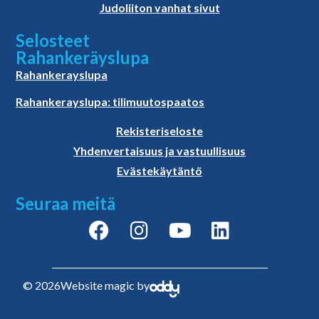
Judoliiton vanhat sivut
Selosteet
Rahankeräyslupa
Rahankerayslupa
Rahankerayslupa: tilimuutospaatos
Rekisteriseloste
Yhdenvertaisuus ja vastuullisuus
Evästekäytäntö
Seuraa meitä
© 2026
Website magic by