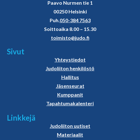
Paavo Nurmen tie 1
00250 Helsinki
Puh.
050-384 7563
Soittoaika 8.00 – 15.30
toimisto@judo.fi
Sivut
Yhteystiedot
Judoliiton henkilöstö
Hallitus
Jäsenseurat
Kumppanit
Tapahtumakalenteri
Linkkejä
Judoliiton uutiset
Materiaalit