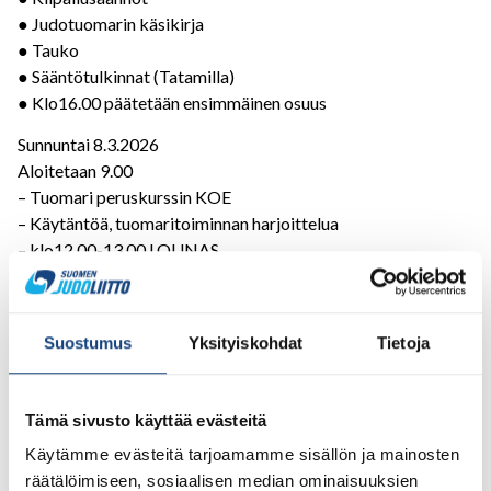
● Judotuomarin käsikirja
● Tauko
● Sääntötulkinnat (Tatamilla)
● Klo16.00 päätetään ensimmäinen osuus
Sunnuntai 8.3.2026
Aloitetaan 9.00
– Tuomari peruskurssin KOE
– Käytäntöä, tuomaritoiminnan harjoittelua
– klo12.00-13.00 LOUNAS
– klo13.15- 15.15 teoria ja käytäntöä tatamilla salikisan
muodossa
– klo 15.30- 16.15 päätös palaute
Suostumus
Yksityiskohdat
Tietoja
Hinta:
Kurssimaksu on 120 € (ilman lisenssikoetta).
Lisenssikoe on 50 € (sisältää kuluvan vuoden
Tämä sivusto käyttää evästeitä
tuomarilisenssin, -solmion, -merkin ja -sukat sekä
pikeepaidan).
Käytämme evästeitä tarjoamamme sisällön ja mainosten
räätälöimiseen, sosiaalisen median ominaisuuksien