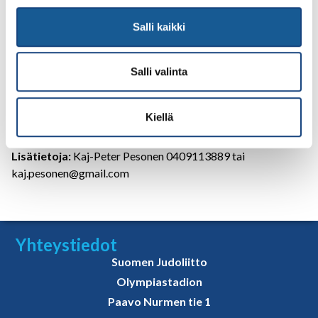
kokelaille henkilökohtaisesti.
Salli kaikki
Varusteet:
Judopassi, muistiinpanovälineet + materiaali itse
tulostettuna tai sähköisenä, judogi, eväät.
Salli valinta
Kouluttajat:
Kaj-Peter Pesonen IJF B ja Tomi Kangas A
Ilmoittautuminen:
Suomisportissa
täällä
viimeistään
Kiellä
sunnuntaina 1.3.2026.
Lisätietoja:
Kaj-Peter Pesonen 0409113889 tai
kaj.pesonen@gmail.com
Yhteystiedot
Suomen Judoliitto
Olympiastadion
Paavo Nurmen tie 1