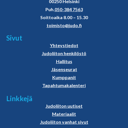
00250 Helsinki
Puh.
050-384 7563
Soittoaika 8.00 – 15.30
toimisto@judo.fi
Sivut
Yhteystiedot
Judoliiton henkilöstö
Hallitus
Jäsenseurat
Kumppanit
Tapahtumakalenteri
Linkkejä
Judoliiton uutiset
Materiaalit
Judoliiton vanhat sivut