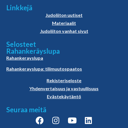
Linkkejä
Judoliiton uutiset
Materiaalit
Judoliiton vanhat sivut
Selosteet
Rahankeräyslupa
Rahankerayslupa
Rahankerayslupa: tilimuutospaatos
Rekisteriseloste
Yhdenvertaisuus ja vastuullisuus
Evästekäytäntö
Seuraa meitä