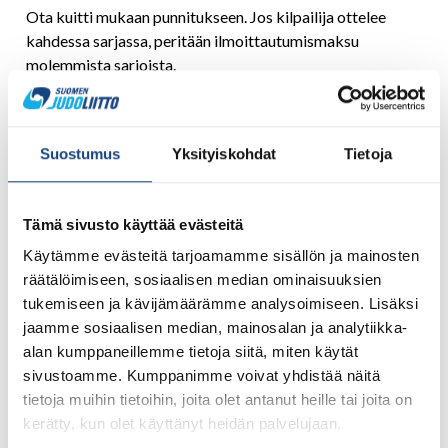
Ota kuitti mukaan punnitukseen. Jos kilpailija ottelee
kahdessa sarjassa, peritään ilmoittautumismaksu
molemmista sarjoista.
Ruokailut:
Kisapaikalla Kahvila-Ravintola
Suostumus
Yksityiskohdat
Tietoja
Lisätiedot:
Juho Henttonen +358 44 219 0186,
juho.henttonen86@gmail.com
Tämä sivusto käyttää evästeitä
Tapio Siltanen +358 50 910 4876, tapio-
Käytämme evästeitä tarjoamamme sisällön ja mainosten
siltanen@outlook.com
räätälöimiseen, sosiaalisen median ominaisuuksien
–LADATTAVA KUTSU TÄSTÄ–
tukemiseen ja kävijämäärämme analysoimiseen. Lisäksi
jaamme sosiaalisen median, mainosalan ja analytiikka-
Date:
alan kumppaneillemme tietoja siitä, miten käytät
Saturday 16-5-2026
sivustoamme. Kumppanimme voivat yhdistää näitä
tietoja muihin tietoihin, joita olet antanut heille tai joita on
Competition place:
kerätty, kun olet käyttänyt heidän palvelujaan.
Loimua Areena Härkätie 17 B, 13600 Hämeenlinna