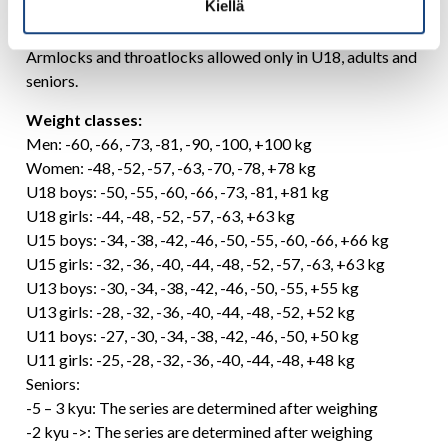
Kiellä
Seniors: year of birth 1996 or earlier
Armlocks and throatlocks allowed only in U18, adults and
seniors.
Weight classes:
Men: -60, -66, -73, -81, -90, -100, +100 kg
Women: -48, -52, -57, -63, -70, -78, +78 kg
U18 boys: -50, -55, -60, -66, -73, -81, +81 kg
U18 girls: -44, -48, -52, -57, -63, +63 kg
U15 boys: -34, -38, -42, -46, -50, -55, -60, -66, +66 kg
U15 girls: -32, -36, -40, -44, -48, -52, -57, -63, +63 kg
U13 boys: -30, -34, -38, -42, -46, -50, -55, +55 kg
U13 girls: -28, -32, -36, -40, -44, -48, -52, +52 kg
U11 boys: -27, -30, -34, -38, -42, -46, -50, +50 kg
U11 girls: -25, -28, -32, -36, -40, -44, -48, +48 kg
Seniors:
-5 – 3 kyu: The series are determined after weighing
-2 kyu ->: The series are determined after weighing