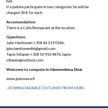
hall.
If a judoka participate in two categories, he will be
charged 30 € for each.
Accomondation:
There is a Café/Restaurant at the location.
Questions:
Juho Henttonen +358 44 219 0186,
juho.henttonen86@gmail.com
Tapio Siltanen +358 50 910 4876, tapio-
siltanen@outlook.com
Welcome to compete in Hämeenlinna Shiai
www.judoseura.fi
–DOWNLOADABLE OUTLINES FROM HERE–