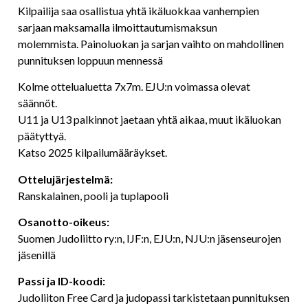
Kilpailija saa osallistua yhtä ikäluokkaa vanhempien
sarjaan maksamalla ilmoittautumismaksun
molemmista. Painoluokan ja sarjan vaihto on mahdollinen
punnituksen loppuun mennessä
Kolme ottelualuetta 7x7m. EJU:n voimassa olevat
säännöt.
U11 ja U13 palkinnot jaetaan yhtä aikaa, muut ikäluokan
päätyttyä.
Katso 2025 kilpailumääräykset.
Ottelujärjestelmä:
Ranskalainen, pooli ja tuplapooli
Osanotto-oikeus:
Suomen Judoliitto ry:n, IJF:n, EJU:n, NJU:n jäsenseurojen
jäsenillä
Passi ja ID-koodi:
Judoliiton Free Card ja judopassi tarkistetaan punnituksen