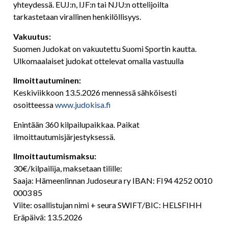
yhteydessä. EUJ:n, IJF:n tai NJU:n ottelijoilta
tarkastetaan virallinen henkilöllisyys.
Vakuutus:
Suomen Judokat on vakuutettu Suomi Sportin kautta.
Ulkomaalaiset judokat ottelevat omalla vastuulla
Ilmoittautuminen:
Keskiviikkoon 13.5.2026 mennessä sähköisesti
osoitteessa
www.judokisa.fi
Enintään 360 kilpailupaikkaa. Paikat
ilmoittautumisjärjestyksessä.
Ilmoittautumismaksu:
30€/kilpailija, maksetaan tilille:
Saaja: Hämeenlinnan Judoseura ry IBAN: FI94 4252 0010
0003 85
Viite: osallistujan nimi + seura SWIFT/BIC: HELSFIHH
Eräpäivä: 13.5.2026