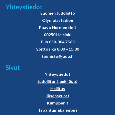
Yhteystiedot
Suomen Judoliitto
Olympiastadion
Paavo Nurmen tie 1
00250 Helsinki
Puh.
050-384 7563
Soittoaika 8.00 – 15.30
toimisto@judo.fi
Sivut
Yhteystiedot
Judoliiton henkilöstö
Hallitus
Jäsenseurat
Kumppanit
Tapahtumakalenteri