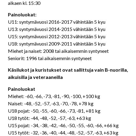
alkaen kl. 15:30
Painoluokat:
U11: syntymävuosi 2016-2017 vähintään 5 kyu
U13: syntymävuosi 2014-2015 vähintään 5 kyu
U15: syntymävuosi 2012-2013 vähintään 5 kyu
U18: syntymävuosi 2009-2011 vähintään 5 kyu
Miehet ja naiset: 2008 tai aikaisemmin syntyneet
Seniorit: 1996 tai aikaisemmin syntyneet
Käsilukot ja kuristukset ovat sallittuja vain B-nuorilla,
aikuisilla ja veteraaneilla
Painoluokat
Miehet: -60, -66, -73, -81, -90, -100, +100 kg
Naiset: -48, -52, -57, -63, -70, -78, +78 kg
U18 pojat: -50, -55, -60, -66, -73, -81, +81 kg
U18 tytöt: -44, -48, -52, -57, -63, +63 kg
U15 pojat: -34, -38, -42, -46, -50, -55, -60, -66, +66 kg
U15 tytöt: -32, -36, -40, -44, -48, -52, -57, -63, +63 kg