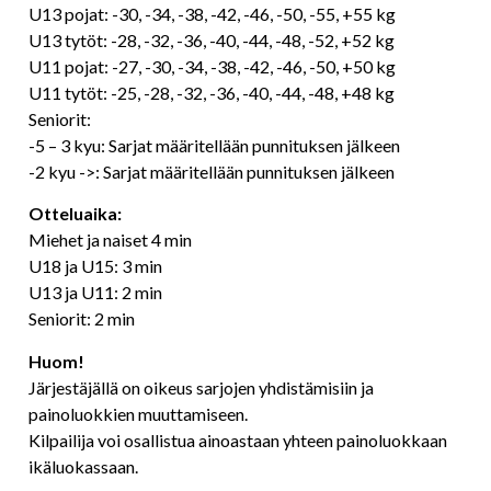
U13 pojat: -30, -34, -38, -42, -46, -50, -55, +55 kg
U13 tytöt: -28, -32, -36, -40, -44, -48, -52, +52 kg
U11 pojat: -27, -30, -34, -38, -42, -46, -50, +50 kg
U11 tytöt: -25, -28, -32, -36, -40, -44, -48, +48 kg
Seniorit:
-5 – 3 kyu: Sarjat määritellään punnituksen jälkeen
-2 kyu ->: Sarjat määritellään punnituksen jälkeen
Otteluaika:
Miehet ja naiset 4 min
U18 ja U15: 3 min
U13 ja U11: 2 min
Seniorit: 2 min
Huom!
Järjestäjällä on oikeus sarjojen yhdistämisiin ja
painoluokkien muuttamiseen.
Kilpailija voi osallistua ainoastaan yhteen painoluokkaan
ikäluokassaan.