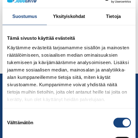
Suostumus
Yksityiskohdat
Tietoja
Judoliiton Vyökoekomissio järjestää Graduoijan
peruskurssin uusille graduoijille 25.4.2026 Turussa. Koulutus
Tämä sivusto käyttää evästeitä
pidetään dan-graduoinnin yhteydessä klo 11-18.
Käytämme evästeitä tarjoamamme sisällön ja mainosten
Lisätietoa ja ilmoittautuminen Suomisportissa
täällä.
räätälöimiseen, sosiaalisen median ominaisuuksien
tukemiseen ja kävijämäärämme analysoimiseen. Lisäksi
jaamme sosiaalisen median, mainosalan ja analytiikka-
alan kumppaneillemme tietoja siitä, miten käytät
Yhteystiedot
sivustoamme. Kumppanimme voivat yhdistää näitä
Suomen Judoliitto
tietoja muihin tietoihin, joita olet antanut heille tai joita on
kerätty, kun olet käyttänyt heidän palvelujaan.
Olympiastadion
Paavo Nurmen tie 1
Suostumuksen
00250 Helsinki
Välttämätön
valinta
Puh.
050-384 7563
Soittoaika 8.00 – 15.30