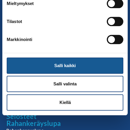
Mieltymykset
toimisto@judo.fi
Sivut
Tilastot
Yhteystiedot
Judoliiton henkilöstö
Markkinointi
Hallitus
Jäsenseurat
Kumppanit
Salli kaikki
Tapahtumakalenteri
Linkkejä
Salli valinta
Judoliiton uutiset
Materiaalit
Kiellä
Judoliiton vanhat sivut
Selosteet
Rahankeräyslupa