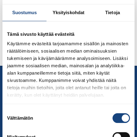
Suostumus
Yksityiskohdat
Tietoja
Judoliiton Vyökoekomissio järjestää Graduoijan
jatkokoulutuksen 3.-4.10.2026 Jyväskylässä.
Tämä sivusto käyttää evästeitä
Käytämme evästeitä tarjoamamme sisällön ja mainosten
Lisätietoa ja ilmoittautuminen tulossa.
räätälöimiseen, sosiaalisen median ominaisuuksien
tukemiseen ja kävijämäärämme analysoimiseen. Lisäksi
jaamme sosiaalisen median, mainosalan ja analytiikka-
alan kumppaneillemme tietoja siitä, miten käytät
Yhteystiedot
sivustoamme. Kumppanimme voivat yhdistää näitä
Suomen Judoliitto
tietoja muihin tietoihin, joita olet antanut heille tai joita on
Olympiastadion
kerätty, kun olet käyttänyt heidän palvelujaan.
Paavo Nurmen tie 1
00250 Helsinki
Suostumuksen
Puh.
050-384 7563
Välttämätön
valinta
Soittoaika 8.00 – 15.30
toimisto@judo.fi
Mieltymykset