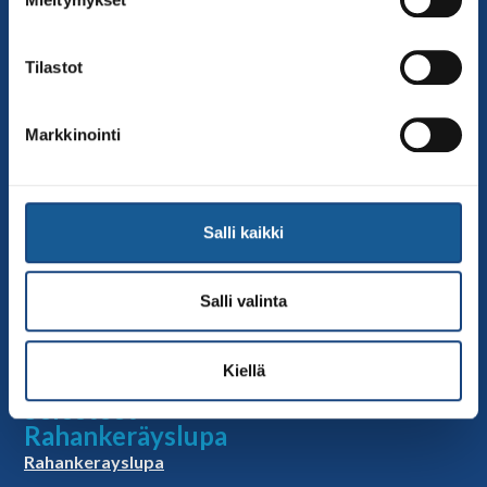
Sivut
Yhteystiedot
Tilastot
Judoliiton henkilöstö
Hallitus
Markkinointi
Jäsenseurat
Kumppanit
Tapahtumakalenteri
Salli kaikki
Linkkejä
Judoliiton uutiset
Salli valinta
Materiaalit
Judoliiton vanhat sivut
Kiellä
Selosteet
Rahankeräyslupa
Rahankerayslupa