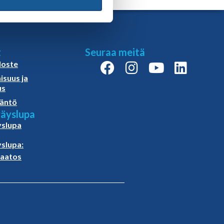
t
Seuraa meitä
loste
isuus ja
us
äntö
äyslupa
slupa
slupa:
paatos