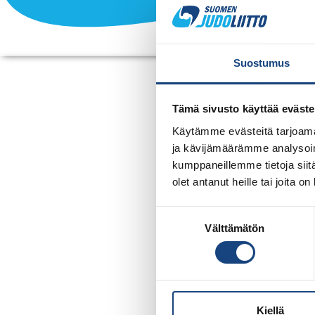
Suostumus
ETEL
Tämä sivusto käyttää eväste
Alkaa 30.1.2027
Käytämme evästeitä tarjoama
Päättyy 30.1.2027
ja kävijämäärämme analysoim
kumppaneillemme tietoja siitä
olet antanut heille tai joita o
Etelä-Suomen avoimet Aluemesta
Suostumuksen
Välttämätön
valinta
Lisätietoa lähempänä tapahtum
Kiellä