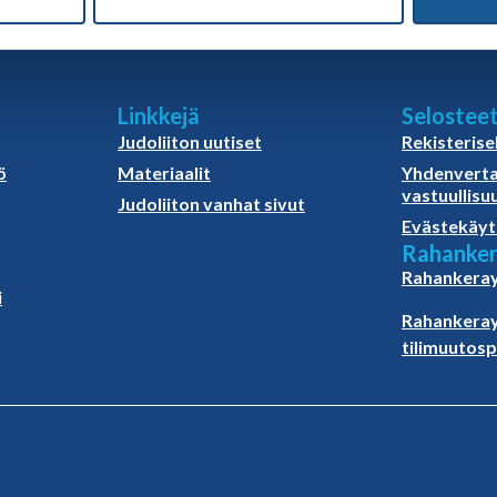
Linkkejä
Selostee
Judoliiton uutiset
Rekisterise
ö
Materiaalit
Yhdenverta
vastuullisu
Judoliiton vanhat sivut
Evästekäyt
Rahanker
Rahankeray
i
Rahankeray
tilimuutos