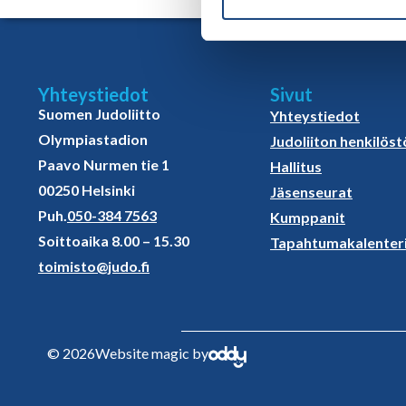
Yhteystiedot
Sivut
Suomen Judoliitto
Yhteystiedot
Olympiastadion
Judoliiton henkilöst
Paavo Nurmen tie 1
Hallitus
00250 Helsinki
Jäsenseurat
Puh.
050-384 7563
Kumppanit
Soittoaika 8.00 – 15.30
Tapahtumakalenter
toimisto@judo.fi
© 2026
Website magic by