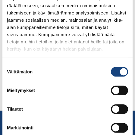
räätälöimiseen, sosiaalisen median ominaisuuksien
tukemiseen ja kävijämäärämme analysoimiseen. Lisäksi
jaamme sosiaalisen median, mainosalan ja analytiikka-
alan kumppaneillemme tietoja siitä, miten käytät
sivustoamme. Kumppanimme voivat yhdistää näitä
tietoja muihin tietoihin, joita olet antanut heille tai joita on
Zagrebin Grand Prix Kroatiassa otellaan neljän judokan
kerätty, kun olet käyttänyt heidän palvelujaan.
voimin Osa suomalaisista Top Team -urheilijoista
osallistuu Kroatiassa järjestettäviin Grand Prix-
Suostumuksen
kilpailuihin, joka on IJF:n ylemmän tason kilpailu.
Välttämätön
valinta
Mukana on neljä urheilijaa, jotka ottelevat kolmena eri
päivänä (pe-su). Tästä syystä joukkue on saapunut eri
aikaan kilpailuhotelliin. Tiukat koronarajoitukset jatkuvat
Mieltymykset
ja kilpailijoiden on pysyttävä edelleen omassa
hotellihuoneessaan, kunnes ovat saaneet […]
Tilastot
Yhteystiedot
Suomen Judoliitto
Markkinointi