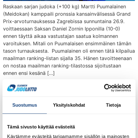
Raskaan sarjan judoka (+100 kg) Martti Puumalainen
(Meidokan) kamppaili pronssia kansainvälisessä Grand
Prix-arvoturnauksessa Zagrebissa sunnuntaina 26.9.
voittaessaan Saksan Daniel Zornin Ipponilla (10-0)
ennen täyttä aikaa vastustajan saatua kolmannen
varoituksen. Mitali on Puumalaisen ensimmäinen tämän
tason turnauksesta. Puumalainen oli ennen tätä kilpailua
maailman ranking-listan sijalla 35. Hänen tavoitteenaan
on nostaa maailman ranking-tilastossa sijoitustaan
ennen ensi kesänä […]
Zagrebin Grand Prix
viikonloppuna – lauantain
Suostumus
Yksityiskohdat
Tietoja
osalta päivitetty
Tämä sivusto käyttää evästeitä
Käytämme evästeitä tarjoamamme sisällön ja mainosten