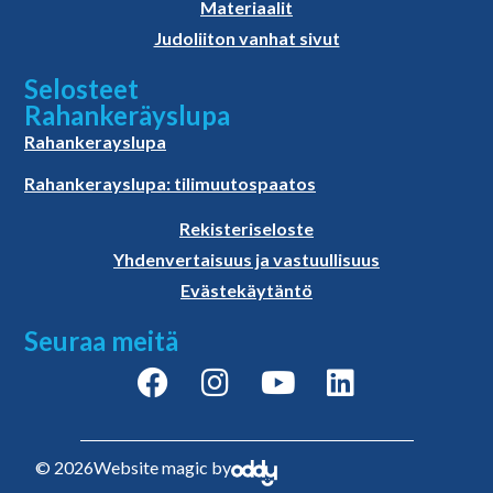
Materiaalit
Judoliiton vanhat sivut
Selosteet
Rahankeräyslupa
Rahankerayslupa
Rahankerayslupa: tilimuutospaatos
Rekisteriseloste
Yhdenvertaisuus ja vastuullisuus
Evästekäytäntö
Seuraa meitä
© 2026
Website magic by