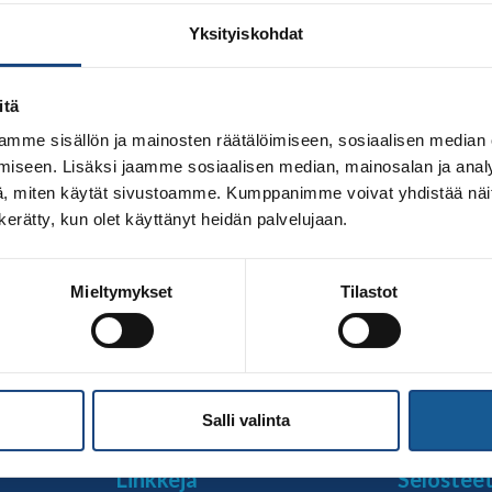
Yksityiskohdat
itä
mme sisällön ja mainosten räätälöimiseen, sosiaalisen median
iseen. Lisäksi jaamme sosiaalisen median, mainosalan ja analy
, miten käytät sivustoamme. Kumppanimme voivat yhdistää näitä t
n kerätty, kun olet käyttänyt heidän palvelujaan.
n kannalta fiksusti toimiva seura Olympiakomitea haluaa ka
Mieltymykset
Tilastot
ura palkinnolla palkitaan seura, joka on ottanut käyttöön ym
, tapahtumiin, ravintoon, välineisiin, viestintään. Judossa laj
nti ovat osa […]
Salli valinta
Linkkejä
Selostee