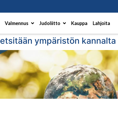
Hae
Valmennus
Judoliitto
Kauppa
Lahjoita
a etsitään ympäristön kannalta