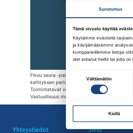
Suostumus
Tämä sivusto käyttää eväste
Käytämme evästeitä tarjoama
ja kävijämäärämme analysoim
kumppaneillemme tietoja siitä
olet antanut heille tai joita o
Suostumuksen
Fiksu seura -palkinnolla palkitaan ympäristö
Välttämätön
valinta
kehityksen periaatteiden mukaisesti. Fiksu se
Toimintatavat voivat liittyä esim. liikenteeseen
Vastuullisuus muista ja oman toiminnan arvioi
Kiellä
Yhteystiedot
Sivut