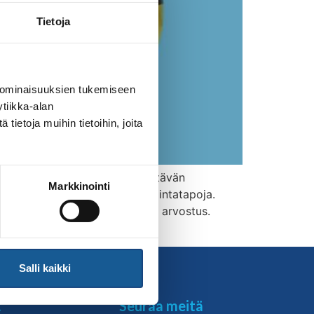
Tietoja
 ominaisuuksien tukemiseen
tiikka-alan
ietoja muihin tietoihin, joita
nnustaa seuroja toimimaan kestävän
Markkinointi
päristön kannalta fiksuja toimintatapoja.
iin liittyy muiden kunnioitus ja arvostus.
Salli kaikki
t
Seuraa meitä