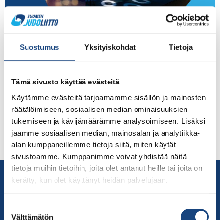
Judoliiton avainkumppani Ideapark Lempäälä nappasi
urheilusponsoroinnin EM-voiton Lontoossa Suomen
Suostumus
Yksityiskohdat
Tietoja
Judoliitto onnittelee Ideapark Lempäälää Classic-
yhteistyön myötä saadusta voitosta Lontoossa
järjestetyissä European Sponsorships Association
Tämä sivusto käyttää evästeitä
Awardseissa (https://sponsorship.org/) 9.3.2023. Voitto
Käytämme evästeitä tarjoamamme sisällön ja mainosten
tuli kategoriassa alle 250 000 euron Sport Sponshorhip
räätälöimiseen, sosiaalisen median ominaisuuksien
-sarjassa. Lisäksi hopeaa tuli
tukemiseen ja kävijämäärämme analysoimiseen. Lisäksi
pääkategoriassa ”Sponsorship of the Year” ja yhteistyö
jaamme sosiaalisen median, mainosalan ja analytiikka-
sai ainoana erityismaininnan kategoriassa ”Best of
alan kumppaneillemme tietoja siitä, miten käytät
Europe”. Yhteistyö sai kisassa laajaa huomiota […]
sivustoamme. Kumppanimme voivat yhdistää näitä
tietoja muihin tietoihin, joita olet antanut heille tai joita on
Yhteystiedot
kerätty, kun olet käyttänyt heidän palvelujaan.
Suomen Judoliitto
Olympiastadion
Suostumuksen
Paavo Nurmen tie 1
Välttämätön
valinta