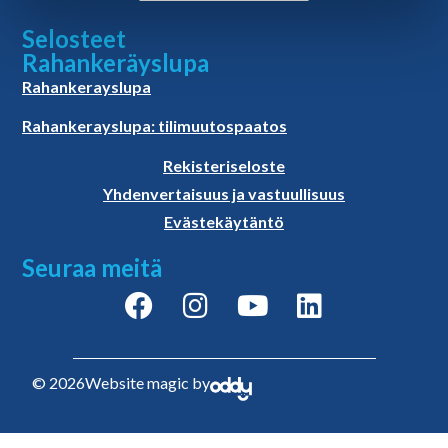
Selosteet
Rahankeräyslupa
Rahankerayslupa
Rahankerayslupa: tilimuutospaatos
Rekisteriseloste
Yhdenvertaisuus ja vastuullisuus
Evästekäytäntö
Seuraa meitä
© 2026
Website magic by