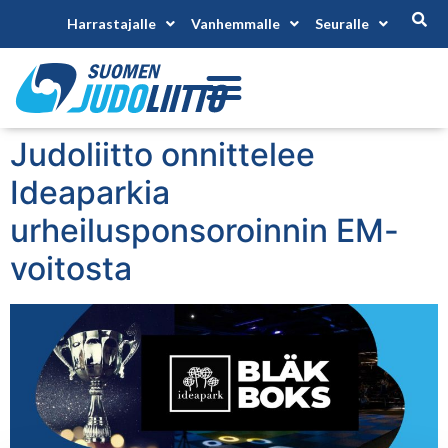
Harrastajalle
Vanhemmalle
Seuralle
Judoliitto onnittelee
Ideaparkia
urheilusponsoroinnin EM-
voitosta