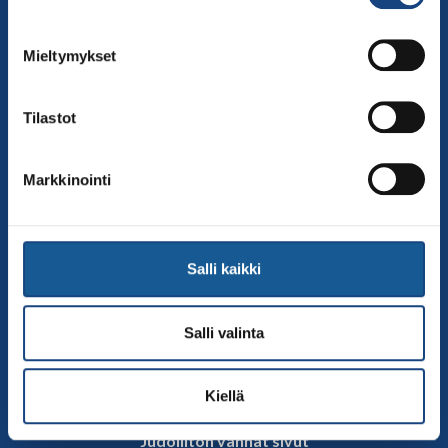
00250 Helsinki
Puh.
050-384 7563
Mieltymykset
Soittoaika 8.00 – 15.30
toimisto@judo.fi
Tilastot
Sivut
Yhteystiedot
Markkinointi
Judoliiton henkilöstö
Hallitus
Jäsenseurat
Salli kaikki
Kumppanit
Tapahtumakalenteri
Salli valinta
Linkkejä
Judoliiton uutiset
Kiellä
Materiaalit
Judoliiton vanhat sivut