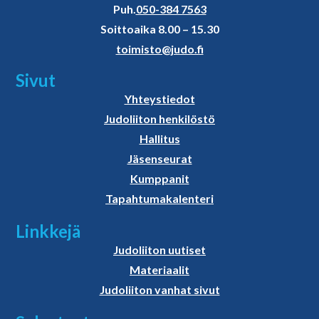
Puh.
050-384 7563
Soittoaika 8.00 – 15.30
toimisto@judo.fi
Sivut
Yhteystiedot
Judoliiton henkilöstö
Hallitus
Jäsenseurat
Kumppanit
Tapahtumakalenteri
Linkkejä
Judoliiton uutiset
Materiaalit
Judoliiton vanhat sivut