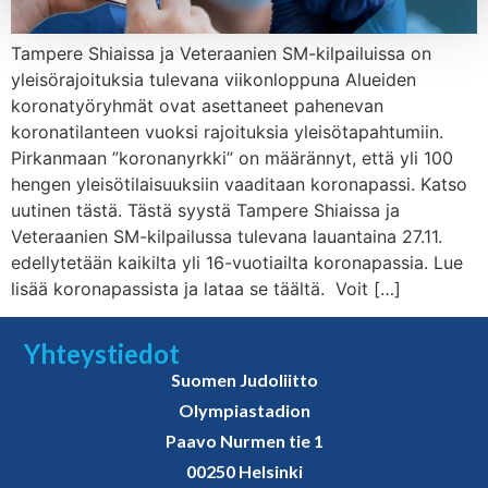
Tampere Shiaissa ja Veteraanien SM-kilpailuissa on
yleisörajoituksia tulevana viikonloppuna Alueiden
koronatyöryhmät ovat asettaneet pahenevan
koronatilanteen vuoksi rajoituksia yleisötapahtumiin.
Pirkanmaan ”koronanyrkki” on määrännyt, että yli 100
hengen yleisötilaisuuksiin vaaditaan koronapassi. Katso
uutinen tästä. Tästä syystä Tampere Shiaissa ja
Veteraanien SM-kilpailussa tulevana lauantaina 27.11.
edellytetään kaikilta yli 16-vuotiailta koronapassia. Lue
lisää koronapassista ja lataa se täältä. Voit […]
Yhteystiedot
Suomen Judoliitto
Olympiastadion
Paavo Nurmen tie 1
00250 Helsinki