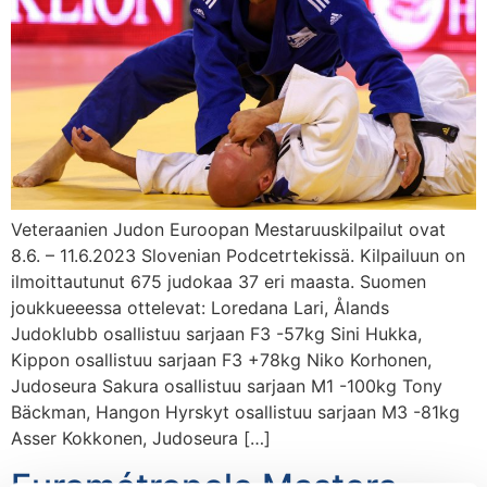
Veteraanien Judon Euroopan Mestaruuskilpailut ovat
8.6. – 11.6.2023 Slovenian Podcetrtekissä. Kilpailuun on
ilmoittautunut 675 judokaa 37 eri maasta. Suomen
joukkueeessa ottelevat: Loredana Lari, Ålands
Judoklubb osallistuu sarjaan F3 -57kg Sini Hukka,
Kippon osallistuu sarjaan F3 +78kg Niko Korhonen,
Judoseura Sakura osallistuu sarjaan M1 -100kg Tony
Bäckman, Hangon Hyrskyt osallistuu sarjaan M3 -81kg
Asser Kokkonen, Judoseura […]
Eurométropole Masters