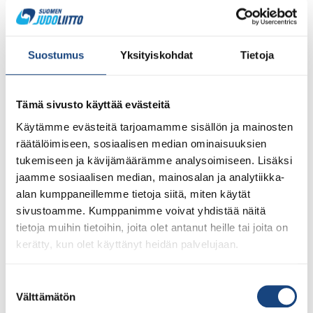
2023 kisasta viisi mitalia.
Suostumus
Yksityiskohdat
Tietoja
Tämä sivusto käyttää evästeitä
Käytämme evästeitä tarjoamamme sisällön ja mainosten
räätälöimiseen, sosiaalisen median ominaisuuksien
tukemiseen ja kävijämäärämme analysoimiseen. Lisäksi
jaamme sosiaalisen median, mainosalan ja analytiikka-
alan kumppaneillemme tietoja siitä, miten käytät
sivustoamme. Kumppanimme voivat yhdistää näitä
tietoja muihin tietoihin, joita olet antanut heille tai joita on
kerätty, kun olet käyttänyt heidän palvelujaan.
Eurométropole Masters 2023 21.1.-22.1.2023 oli
Ranskassa Mouvauxissa (Lillessä) Euroopan suurin
veteraanijudokilpailu EM- ja MM-kilpailujen jälkeen.
Suostumuksen
Välttämätön
Eurometropole Masters kilpailuun oli ilmoittautubut 619
valinta