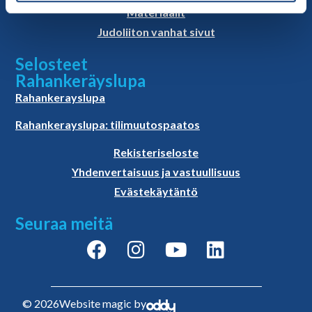
Materiaalit
Judoliiton vanhat sivut
Selosteet
Rahankeräyslupa
Rahankerayslupa
Rahankerayslupa: tilimuutospaatos
Rekisteriseloste
Yhdenvertaisuus ja vastuullisuus
Evästekäytäntö
Seuraa meitä
© 2026
Website magic by