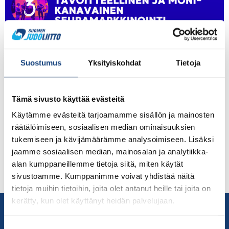
Suostumus
Yksityiskohdat
Tietoja
Kevään aikana järjestetään neljä seuratoimintaa
kehittävää ja ajatuksia herättävää seurawebinaaria.
Webinaarisarja on tarkoitettu kaikille
Tämä sivusto käyttää evästeitä
kamppailulajiliittojen jäsenseuroille. Osallistu siis yhteen
Käytämme evästeitä tarjoamamme sisällön ja mainosten
tai vaikka kaikkiin! Hinta koko webinaarisarjalle on 50€.
räätälöimiseen, sosiaalisen median ominaisuuksien
Yksittäisen webinaarin hinta on 15€. Webinaareihin voi
tukemiseen ja kävijämäärämme analysoimiseen. Lisäksi
jokaisesta seurasta osallistua samaan hintaan useampi
jaamme sosiaalisen median, mainosalan ja analytiikka-
henkilö (yksi ilmoittautuu ja maksaa ja jakaa sitten
alan kumppaneillemme tietoja siitä, miten käytät
osallistumislinkin eteenpäin seurassa). Webinaarit
sivustoamme. Kumppanimme voivat yhdistää näitä
tallennetaan ja ne […]
tietoja muihin tietoihin, joita olet antanut heille tai joita on
kerätty, kun olet käyttänyt heidän palvelujaan.
Yhteystiedot
Suomen Judoliitto
Suostumuksen