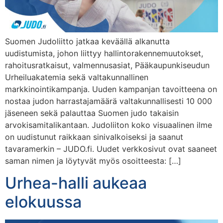
Suomen Judoliitto jatkaa keväällä alkanutta
uudistumista, johon liittyy hallintorakennemuutokset,
rahoitusratkaisut, valmennusasiat, Pääkaupunkiseudun
Urheiluakatemia sekä valtakunnallinen
markkinointikampanja. Uuden kampanjan tavoitteena on
nostaa judon harrastajamäärä valtakunnallisesti 10 000
jäseneen sekä palauttaa Suomen judo takaisin
arvokisamitalikantaan. Judoliiton koko visuaalinen ilme
on uudistunut raikkaan sinivalkoiseksi ja saanut
tavaramerkin – JUDO.fi. Uudet verkkosivut ovat saaneet
saman nimen ja löytyvät myös osoitteesta: […]
Urhea-halli aukeaa
elokuussa