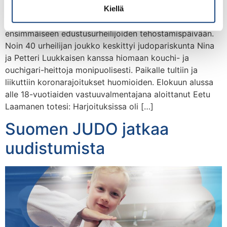
vanhemmat edustusurheilijat kokoontuivat lauantaina
Kiellä
14.8. harjoittelemaan yhdessä Urheaan syksyn
ensimmäiseen edustusurheilijoiden tehostamispäivään.
Noin 40 urheilijan joukko keskittyi judopariskunta Nina
ja Petteri Luukkaisen kanssa hiomaan kouchi- ja
ouchigari-heittoja monipuolisesti. Paikalle tultiin ja
liikuttiin koronarajoitukset huomioiden. Elokuun alussa
alle 18-vuotiaiden vastuuvalmentajana aloittanut Eetu
Laamanen totesi: Harjoituksissa oli […]
Suomen JUDO jatkaa
uudistumista