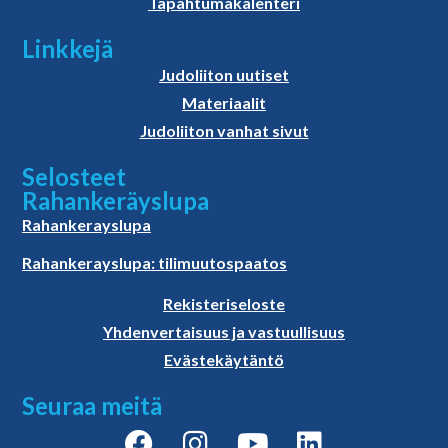
Tapahtumakalenteri
Linkkejä
Judoliiton uutiset
Materiaalit
Judoliiton vanhat sivut
Selosteet
Rahankeräyslupa
Rahankerayslupa
Rahankerayslupa: tilimuutospaatos
Rekisteriseloste
Yhdenvertaisuus ja vastuullisuus
Evästekäytäntö
Seuraa meitä