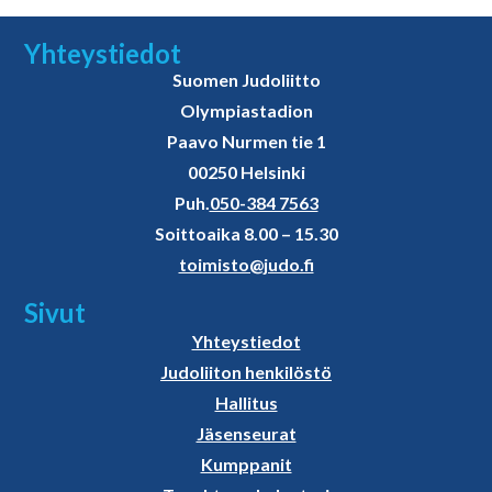
Yhteystiedot
Suomen Judoliitto
Olympiastadion
Paavo Nurmen tie 1
00250 Helsinki
Puh.
050-384 7563
Soittoaika 8.00 – 15.30
toimisto@judo.fi
Sivut
Yhteystiedot
Judoliiton henkilöstö
Hallitus
Jäsenseurat
Kumppanit