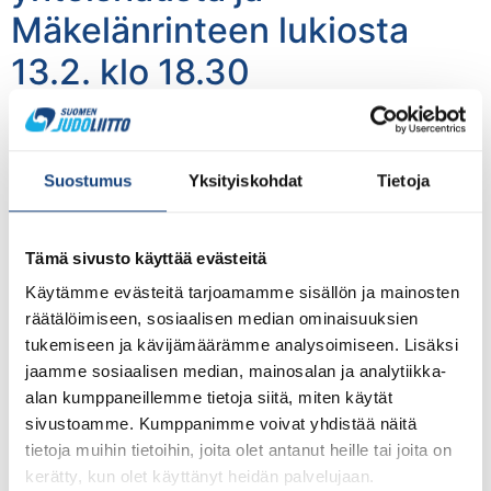
Mäkelänrinteen lukiosta
13.2. klo 18.30
Suostumus
Yksityiskohdat
Tietoja
Tämä sivusto käyttää evästeitä
Käytämme evästeitä tarjoamamme sisällön ja mainosten
räätälöimiseen, sosiaalisen median ominaisuuksien
Toisen asteen urheiluoppilaitoksiin haetaan kevään
tukemiseen ja kävijämäärämme analysoimiseen. Lisäksi
yhteishaussa 22.2.-22.3.2022. Judoliitto järjestää
jaamme sosiaalisen median, mainosalan ja analytiikka-
infotilaisuuden Mäkelänrinteen lukion
alan kumppaneillemme tietoja siitä, miten käytät
judovalmennuksesta Teams-yhteydellä 13.2. klo 18:30.
sivustoamme. Kumppanimme voivat yhdistää näitä
Tilaisuus on tarkoitettu erityisesti 9. luokkalaisille,
tietoja muihin tietoihin, joita olet antanut heille tai joita on
heidän huoltajilleen ja valmentajilleen. Mukaan ovat
kerätty, kun olet käyttänyt heidän palvelujaan.