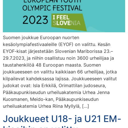
Suomen joukkue Euroopan nuorten
kesäolympiafestivaaleille (EYOF) on valittu. Kesän
EYOF-kisat järjestetään Slovenian Mariborissa 23.–
29.7.2023, ja niihin osallistuu noin 3600 urheilijaa ja
taustahenkilöä 48 Euroopan maasta. Suomen
joukkueeseen on valittu kaikkiaan 66 urheilijaa, jotka
kilpailevat kahdeksassa lajissa. Joukkueeseen valitut
judokat ovat: Isla Erkkilä, Orimattilan judoseura,
Pääkaupunkiseudun urheiluakatemia Urhea Jenna
Kuosmanen, Meido-kan, Pääkaupunkiseudun
urheiluakatemia Urhea Riina Myllylä, […]
Joukkueet U18- ja U21 EM-