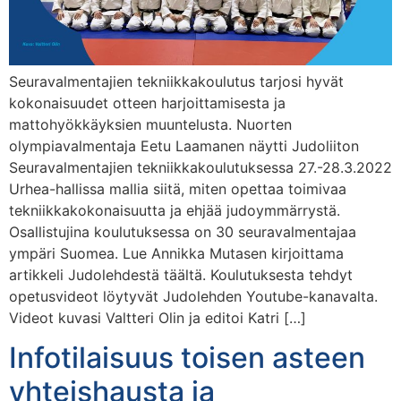
Seuravalmentajien tekniikkakoulutus tarjosi hyvät
kokonaisuudet otteen harjoittamisesta ja
mattohyökkäyksien muuntelusta. Nuorten
olympiavalmentaja Eetu Laamanen näytti Judoliiton
Seuravalmentajien tekniikkakoulutuksessa 27.-28.3.2022
Urhea-hallissa mallia siitä, miten opettaa toimivaa
tekniikkakokonaisuutta ja ehjää judoymmärrystä.
Osallistujina koulutuksessa on 30 seuravalmentajaa
ympäri Suomea. Lue Annikka Mutasen kirjoittama
artikkeli Judolehdestä täältä. Koulutuksesta tehdyt
opetusvideot löytyvät Judolehden Youtube-kanavalta.
Videot kuvasi Valtteri Olin ja editoi Katri […]
Infotilaisuus toisen asteen
yhteishausta ja