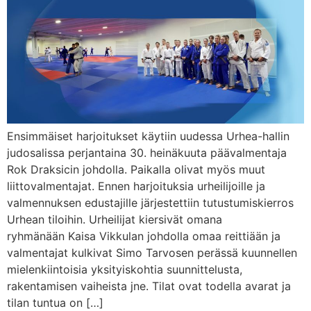
Ensimmäiset harjoitukset käytiin uudessa Urhea-hallin
judosalissa perjantaina 30. heinäkuuta päävalmentaja
Rok Draksicin johdolla. Paikalla olivat myös muut
liittovalmentajat. Ennen harjoituksia urheilijoille ja
valmennuksen edustajille järjestettiin tutustumiskierros
Urhean tiloihin. Urheilijat kiersivät omana
ryhmänään Kaisa Vikkulan johdolla omaa reittiään ja
valmentajat kulkivat Simo Tarvosen perässä kuunnellen
mielenkiintoisia yksityiskohtia suunnittelusta,
rakentamisen vaiheista jne. Tilat ovat todella avarat ja
tilan tuntua on […]