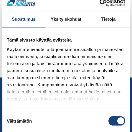
Alle 23-vuotiaiden EM-kilpailut järjestetään Unkarissa,
Budapestissä marraskuun alussa. Judoliiton hallitus on
Suostumus
Yksityiskohdat
Tietoja
hyväksynyt valmennusvaliokunnan esityksen U23 EM
2021 joukkueeksi alla olevan kriteeristön mukaisesti
(työsuunnitelma 2021). Kriteeristö: ALLE 23-VUOTIAAT
Tämä sivusto käyttää evästeitä
Alle 23-vuotiaiden EM-kisoihin voidaan valita urheilija,
joka on saavuttanut vähintään: Aikuisten Euroopan
Käytämme evästeitä tarjoamamme sisällön ja mainosten
cupin tai Continental Openin pistesija (1.–7.) Lisäksi
räätälöimiseen, sosiaalisen median ominaisuuksien
urheilijalta edellytetään ottelukelpoisuuden osoittamista
tukemiseen ja kävijämäärämme analysoimiseen. Lisäksi
sekä U23 EM-menestykseen tähtäävän uskottavan […]
jaamme sosiaalisen median, mainosalan ja analytiikka-
alan kumppaneillemme tietoja siitä, miten käytät
sivustoamme. Kumppanimme voivat yhdistää näitä
Yhteystiedot
tietoja muihin tietoihin, joita olet antanut heille tai joita on
Suomen Judoliitto
kerätty, kun olet käyttänyt heidän palvelujaan.
Olympiastadion
Paavo Nurmen tie 1
Suostumuksen
00250 Helsinki
Välttämätön
valinta
Puh.
050-384 7563