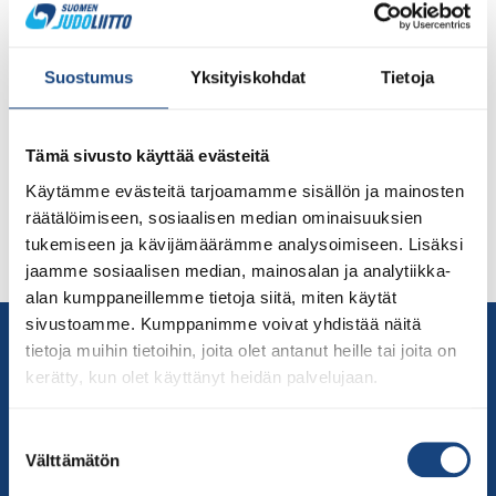
yhteisharjoitukset alle 18-vuotiaille ja vanhemmille.
Harjoitukset ovat tekniikkapainotteisia tekniikkaosuudet
vetävät Nina ja Petteri Luukkainen. Urhea-Hallissa on
Suostumus
Yksityiskohdat
Tietoja
käytössä poikkeusjärjestelyt kansainvälisen
koripalloturnauksen vuoksi. Sen vuoksi ennen
ensimmäisiä harjoituksia kokoontuminen Urhea-Hallin
Tämä sivusto käyttää evästeitä
pysäköintialueella 9:30, josta siirrytään yhdessä
Käytämme evästeitä tarjoamamme sisällön ja mainosten
harjoituksiin valmentajien johdolla. Valmentajat voivat
räätälöimiseen, sosiaalisen median ominaisuuksien
osallistua harjoituksiin judogi päällä. Alta voi myös lukea
tukemiseen ja kävijämäärämme analysoimiseen. Lisäksi
jo aikaisemmin mainituista dojosäännöistä. Seuraavana
jaamme sosiaalisen median, mainosalan ja analytiikka-
[…]
alan kumppaneillemme tietoja siitä, miten käytät
sivustoamme. Kumppanimme voivat yhdistää näitä
Yhteystiedot
tietoja muihin tietoihin, joita olet antanut heille tai joita on
Suomen Judoliitto
kerätty, kun olet käyttänyt heidän palvelujaan.
Olympiastadion
Paavo Nurmen tie 1
Suostumuksen
00250 Helsinki
Välttämätön
valinta
Puh.
050-384 7563