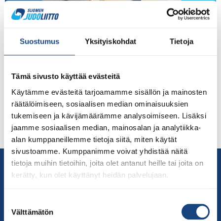
Judoseura Porvoon Shirokawa ja sen Tukijudo -ryhmä
houkutteli Porvoon tatamille ja Liikuntakeskus
Suostumus
Yksityiskohdat
Tietoja
Kraftverkiin lähes 60 sovelletun judon harrastajaa
ohjaajineen 12.3.2022. Porvoon Shirokawa/Tukijudo on
lyhyessä ajassa noussut näkyväksi ja merkittäväksi
Tämä sivusto käyttää evästeitä
toimijaksi kehitysvammaisille suunnatussa sovelletussa
Käytämme evästeitä tarjoamamme sisällön ja mainosten
judossa. Seurassa sovellettua judoa vetää vuonna 2012
räätälöimiseen, sosiaalisen median ominaisuuksien
toimintansa aloittanut Tukijudo, joka on yksi seuran
tukemiseen ja kävijämäärämme analysoimiseen. Lisäksi
kahdeksasta ryhmästä. Shirokawan Tukijudoa emännöi
jaamme sosiaalisen median, mainosalan ja analytiikka-
ruskeavöinen Anu Stör, jonka […]
alan kumppaneillemme tietoja siitä, miten käytät
sivustoamme. Kumppanimme voivat yhdistää näitä
Yhteystiedot
tietoja muihin tietoihin, joita olet antanut heille tai joita on
kerätty, kun olet käyttänyt heidän palvelujaan.
Suomen Judoliitto
Olympiastadion
Suostumuksen
Paavo Nurmen tie 1
Välttämätön
valinta
00250 Helsinki