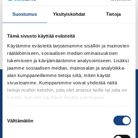
uusin lasten ja nuorten Tähtiseura. Lasten ja nuorten
osa-alueen laatutekijät auditoitiin kahdessa
Suostumus
Yksityiskohdat
Tietoja
tilaisuudessa maaliskuussa 2022. Ensimmäinen tilaisuus
oli seuran dojolla lasten harjoitusten jälkeen ja toinen
etänä. Auditoijina toimivat Judoliiton koulutus- ja
Tämä sivusto käyttää evästeitä
seurakehityspäällikkö Katri Forssell ja Etelä-Suomen
Käytämme evästeitä tarjoamamme sisällön ja mainosten
Liikunnasta ja urheilusta Lasten ja nuorten liikunnan
räätälöimiseen, sosiaalisen median ominaisuuksien
kehittäjä Sari Lähdesmäki. Seurasta oli auditoinneissa
tukemiseen ja kävijämäärämme analysoimiseen. Lisäksi
[…]
jaamme sosiaalisen median, mainosalan ja analytiikka-
alan kumppaneillemme tietoja siitä, miten käytät
Yhteystiedot
sivustoamme. Kumppanimme voivat yhdistää näitä
Suomen Judoliitto
tietoja muihin tietoihin, joita olet antanut heille tai joita on
Olympiastadion
kerätty, kun olet käyttänyt heidän palvelujaan.
Paavo Nurmen tie 1
00250 Helsinki
Suostumuksen
Välttämätön
Puh.
050-384 7563
valinta
Soittoaika 8.00 – 15.30