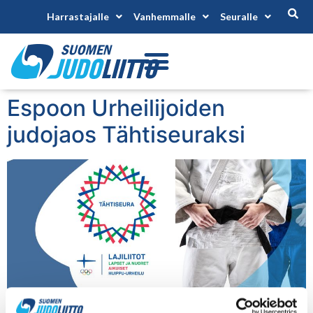
Harrastajalle
Vanhemmalle
Seuralle
Espoon Urheilijoiden
judojaos Tähtiseuraksi
Espoon Urheilijoiden judojaos on Suomen Judoliiton